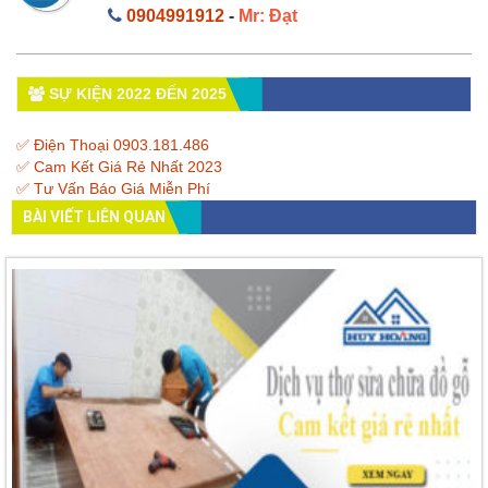
0904991912
-
Mr: Đạt
SỰ KIỆN 2022 ĐẾN 2025
✅ Điện Thoại 0903.181.486
✅ Cam Kết Giá Rẻ Nhất 2023
✅ Tư Vấn Báo Giá Miễn Phí
BÀI VIẾT LIÊN QUAN