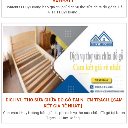
RẺ NHẤT】
Contents1 Huy Hoàng báo giá chi phí dịch vụ thợ sửa chữa đồ gỗ tại Bà
Rịa1.1 Huy Hoàng...
DỊCH VỤ THỢ SỬA CHỮA ĐỒ GỖ TẠI NHƠN TRẠCH【CAM
KẾT GIÁ RẺ NHẤT】
Contents1 Huy Hoàng báo giá chi phí dịch vụ thợ sửa chữa đồ gỗ tại Nhơn
Trạch1.1 Huy Hoàng...