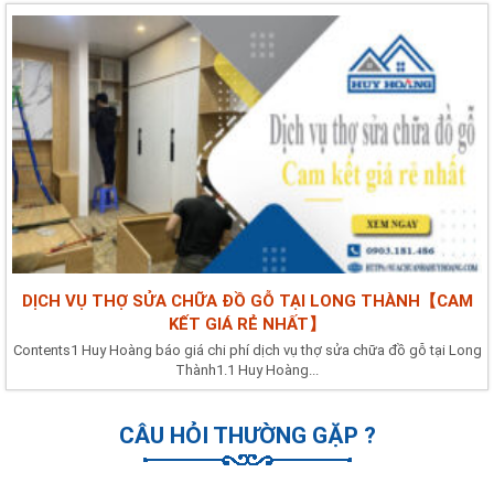
DỊCH VỤ THỢ SỬA CHỮA ĐỒ GỖ TẠI LONG THÀNH【CAM
KẾT GIÁ RẺ NHẤT】
Contents1 Huy Hoàng báo giá chi phí dịch vụ thợ sửa chữa đồ gỗ tại Long
Thành1.1 Huy Hoàng...
CÂU HỎI THƯỜNG GẶP ?