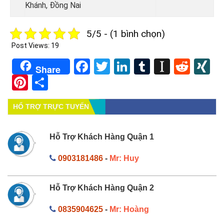
Khánh, Đồng Nai
5/5 - (1 bình chọn)
Post Views:
19
Facebook
Twitter
LinkedIn
Tumblr
Instapa
Redd
X
Share
Pinterest
Share
HỔ TRỢ TRỰC TUYẾN
Hỗ Trợ Khách Hàng Quận 1
0903181486
-
Mr: Huy
Hỗ Trợ Khách Hàng Quận 2
0835904625
-
Mr: Hoàng