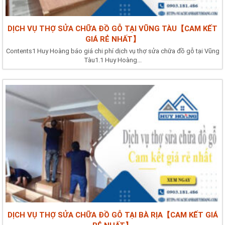
DỊCH VỤ THỢ SỬA CHỮA ĐỒ GỖ TẠI VŨNG TÀU【CAM KẾT
GIÁ RẺ NHẤT】
Contents1 Huy Hoàng báo giá chi phí dịch vụ thợ sửa chữa đồ gỗ tại Vũng
Tàu1.1 Huy Hoàng...
DỊCH VỤ THỢ SỬA CHỮA ĐỒ GỖ TẠI BÀ RỊA【CAM KẾT GIÁ