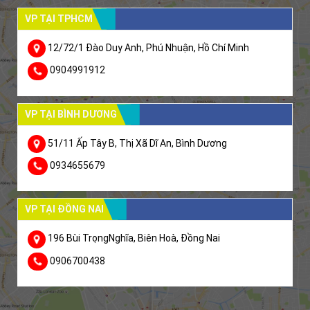
VP TẠI TPHCM
12/72/1 Đào Duy Anh, Phú Nhuận, Hồ Chí Minh
0904991912
VP TẠI BÌNH DƯƠNG
51/11 Ấp Tây B, Thị Xã Dĩ An, Bình Dương
0934655679
VP TẠI ĐỒNG NAI
196 Bùi TrọngNghĩa, Biên Hoà, Đồng Nai
0906700438