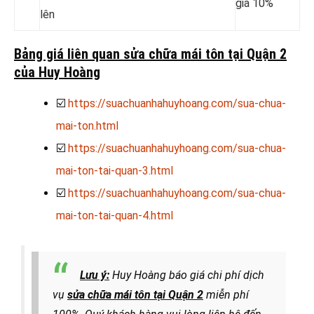
giá 10%
lên
Bảng giá liên quan sửa chữa mái tôn tại Quận 2
của Huy Hoàng
☑️
https://suachuanhahuyhoang.com/sua-chua-
mai-ton.html
☑️
https://suachuanhahuyhoang.com/sua-chua-
mai-ton-tai-quan-3.html
☑️
https://suachuanhahuyhoang.com/sua-chua-
mai-ton-tai-quan-4.html
Lưu ý:
Huy Hoàng báo giá chi phí dịch
vụ
sửa chữa mái tôn tại Quận 2
miễn phí