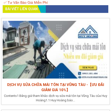
✅ Tư Vấn Báo Giá Miễn Phí
BÀI VIẾT LIÊN QUAN
DỊCH VỤ SỬA CHỮA MÁI TÔN TẠI VŨNG TÀU -【ƯU ĐÃI
GIẢM GIÁ 10%】
Contents1 Bảng giá tham khảo dịch vụ sửa mái tôn tại Vũng Tàu của Huy
Hoàng1.1 Huy Hoàng báo...