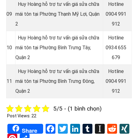
Huy Hoàng hỗ trợ tư vấn giá sửa chữa
Hotline
09
mái tôn tại Phường Thạnh Mỹ Lợi, Quận
0
904 991
2
912
Huy Hoàng hỗ trợ tư vấn giá sửa chữa
Hotline
10
mái tôn tại Phường Bình Trưng Tây,
0934 655
Quận 2
679
Huy Hoàng hỗ trợ tư vấn giá sửa chữa
Hotline
11
mái tôn tại Phường Bình Trưng Đông,
0904 991
Quận 2
912
5/5 - (1 bình chọn)
Post Views:
22
Facebook
Twitter
LinkedIn
Tumblr
Instapa
Redd
X
Share