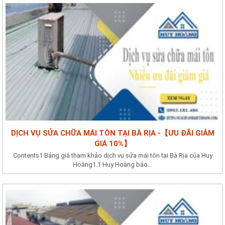
DỊCH VỤ SỬA CHỮA MÁI TÔN TẠI BÀ RỊA -【ƯU ĐÃI GIẢM
GIÁ 10%】
Contents1 Bảng giá tham khảo dịch vụ sửa mái tôn tại Bà Rịa của Huy
Hoàng1.1 Huy Hoàng báo...