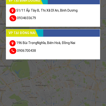
VP TẠI BÌNH DƯƠNG
51/11 Ấp Tây B, Thị Xã Dĩ An, Bình Dương
0934655679
VP TẠI ĐỒNG NAI
196 Bùi TrọngNghĩa, Biên Hoà, Đồng Nai
0906700438