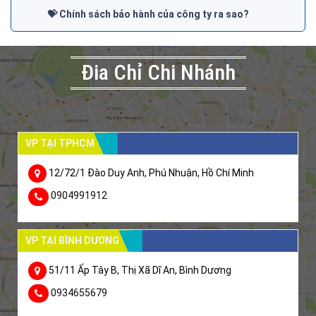
💝 Chính sách bảo hành của công ty ra sao?
Đia Chỉ Chi Nhánh
VP TẠI TPHCM
12/72/1 Đào Duy Anh, Phú Nhuận, Hồ Chí Minh
0904991912
VP TẠI BÌNH DƯƠNG
51/11 Ấp Tây B, Thị Xã Dĩ An, Bình Dương
0934655679