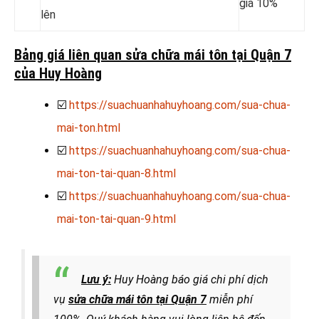
giá 10%
lên
Bảng giá liên quan sửa chữa mái tôn tại Quận 7
của Huy Hoàng
☑️
https://suachuanhahuyhoang.com/sua-chua-
mai-ton.html
☑️
https://suachuanhahuyhoang.com/sua-chua-
mai-ton-tai-quan-8.html
☑️
https://suachuanhahuyhoang.com/sua-chua-
mai-ton-tai-quan-9.html
Lưu ý:
Huy Hoàng báo giá chi phí dịch
vụ
sửa chữa mái tôn tại Quận 7
miễn phí