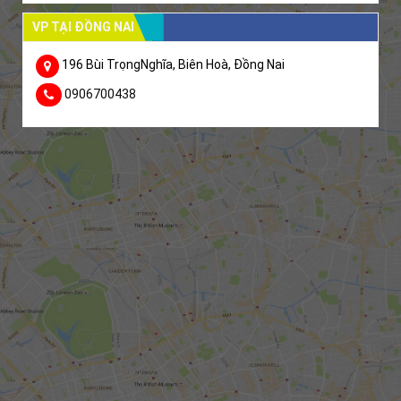
VP TẠI ĐỒNG NAI
196 Bùi TrọngNghĩa, Biên Hoà, Đồng Nai
0906700438