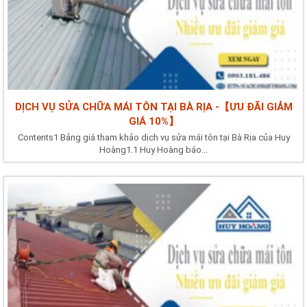
DỊCH VỤ SỬA CHỮA MÁI TÔN TẠI BÀ RỊA -【ƯU ĐÃI GIẢM
GIÁ 10%】
Contents1 Bảng giá tham khảo dịch vụ sửa mái tôn tại Bà Rịa của Huy
Hoàng1.1 Huy Hoàng báo...