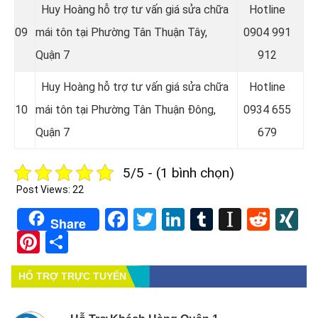
Huy Hoàng hỗ trợ tư vấn giá sửa chữa
Hotline
09
mái tôn tại Phường Tân Thuận Tây,
0
904 991
Quận 7
912
Huy Hoàng hỗ trợ tư vấn giá sửa chữa
Hotline
10
mái tôn tại Phường Tân Thuận Đông,
0934 655
Quận 7
679
5/5 - (1 bình chọn)
Post Views:
22
Facebook
Twitter
LinkedIn
Tumblr
Instapa
Redd
X
Share
Pinterest
Share
HỔ TRỢ TRỰC TUYẾN