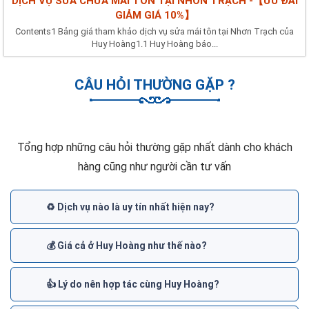
DỊCH VỤ SỬA CHỮA MÁI TÔN TẠI NHƠN TRẠCH -【ƯU ĐÃI
GIẢM GIÁ 10%】
Contents1 Bảng giá tham khảo dịch vụ sửa mái tôn tại Nhơn Trạch của
Huy Hoàng1.1 Huy Hoàng báo...
CÂU HỎI THƯỜNG GẶP ?
Tổng hợp những câu hỏi thường gặp nhất dành cho khách
hàng cũng như người cần tư vấn
♻️ Dịch vụ nào là uy tín nhất hiện nay?
💰 Giá cả ở Huy Hoàng như thế nào?
👍 Lý do nên hợp tác cùng Huy Hoàng?