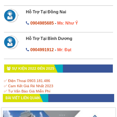
Hỗ Trợ Tại Đồng Nai
0904985685
-
Ms: Như Ý
Hỗ Trợ Tại Bình Dương
0904991912
-
Mr: Đạt
SỰ KIỆN 2022 ĐẾN 2025
✅ Điện Thoại 0903.181.486
✅ Cam Kết Giá Rẻ Nhất 2023
✅ Tư Vấn Báo Giá Miễn Phí
BÀI VIẾT LIÊN QUAN