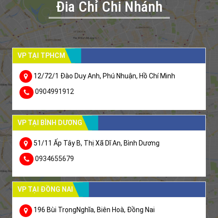
Đia Chỉ Chi Nhánh
VP TẠI TPHCM
12/72/1 Đào Duy Anh, Phú Nhuận, Hồ Chí Minh
0904991912
VP TẠI BÌNH DƯƠNG
51/11 Ấp Tây B, Thị Xã Dĩ An, Bình Dương
0934655679
VP TẠI ĐỒNG NAI
196 Bùi TrọngNghĩa, Biên Hoà, Đồng Nai