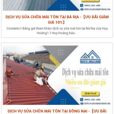
DỊCH VỤ SỬA CHỮA MÁI TÔN TẠI BÀ RỊA -【ƯU ĐÃI GIẢM
GIÁ 10%】
Contents1 Bảng giá tham khảo dịch vụ sửa mái tôn tại Bà Rịa của Huy
Hoàng1.1 Huy Hoàng báo...
DỊCH VỤ SỬA CHỮA MÁI TÔN TẠI ĐỒNG NAI -【ƯU ĐÃI