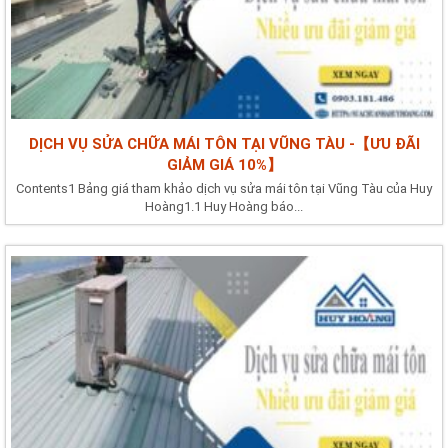
DỊCH VỤ SỬA CHỮA MÁI TÔN TẠI VŨNG TÀU -【ƯU ĐÃI
GIẢM GIÁ 10%】
Contents1 Bảng giá tham khảo dịch vụ sửa mái tôn tại Vũng Tàu của Huy
Hoàng1.1 Huy Hoàng báo...