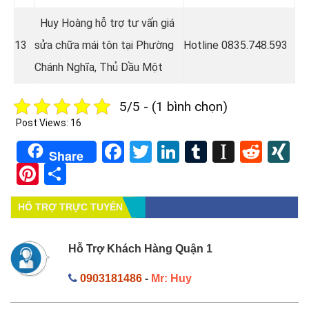
Huy Hoàng hỗ trợ tư vấn giá
13
sửa chữa mái tôn tại Phường
Hotline
0835.748.593
Chánh Nghĩa
, Thủ Dầu Một
5/5 - (1 bình chọn)
Post Views:
16
Facebook
Twitter
LinkedIn
Tumblr
Instapa
Redd
X
Share
Pinterest
Share
HỔ TRỢ TRỰC TUYẾN
Hỗ Trợ Khách Hàng Quận 1
0903181486
-
Mr: Huy