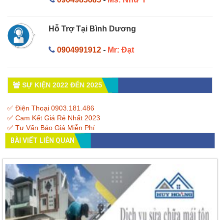
Hỗ Trợ Tại Bình Dương
0904991912
-
Mr: Đạt
SỰ KIỆN 2022 ĐẾN 2025
✅ Điện Thoại 0903.181.486
✅ Cam Kết Giá Rẻ Nhất 2023
✅ Tư Vấn Báo Giá Miễn Phí
BÀI VIẾT LIÊN QUAN