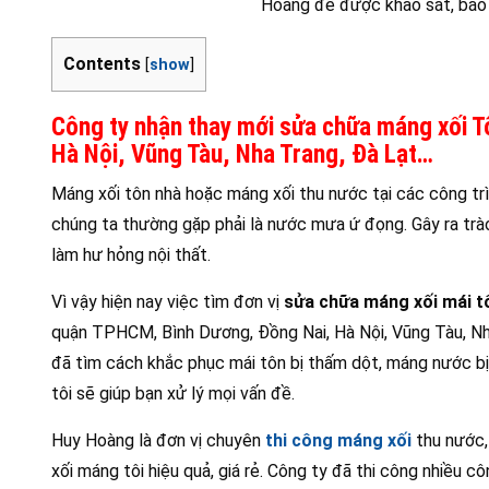
Hoàng để được khảo sát, báo g
Contents
[
show
]
Công ty nhận thay mới sửa chữa máng xối T
Hà Nội, Vũng Tàu, Nha Trang, Đà Lạt…
Máng xối tôn nhà hoặc máng xối thu nước tại các công trì
chúng ta thường gặp phải là nước mưa ứ đọng. Gây ra tr
làm hư hỏng nội thất.
Vì vậy hiện nay việc tìm đơn vị
sửa chữa máng xối mái tô
quận TPHCM, Bình Dương, Đồng Nai, Hà Nội, Vũng Tàu, Nh
đã tìm cách khắc phục mái tôn bị thấm dột, máng nước b
tôi sẽ giúp bạn xử lý mọi vấn đề.
Huy Hoàng là đơn vị chuyên
thi công máng xối
thu nước,
xối máng tôi hiệu quả, giá rẻ. Công ty đã thi công nhiều