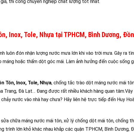
iá, thi công chuyên nghiệp chất lượng tốt nhất.
ôn, Inox, Tole, Nhựa tại TPHCM, Bình Dương, Đồn
nh luôn đón nhận lượng nước mưa lớn khi vào trời mưa. Gây ra tìn
ào máng hoặc thấm dột góc mái. Làm ảnh hưởng đến cuộc sống gi
n Tôn, Inox, Tole, Nhựa
, chống tắc trào dột máng nước mái tôn
a Trang, Đà Lạt… Đang được rất nhiều khách hàng quan tâm.Vậy
ị chảy nước vào nhà hay chưa? Hãy liên hệ trực tiếp đến Huy Ho
 sửa chữa máng nước mái tôn, xử lý chống dột mái tôn, chống 
 công trình lớn khỏ khác nhau khắp các quận TPHCM, Bình Dương, 