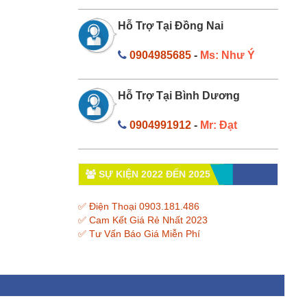
Hỗ Trợ Tại Đồng Nai
0904985685
-
Ms: Như Ý
Hỗ Trợ Tại Bình Dương
0904991912
-
Mr: Đạt
SỰ KIỆN 2022 ĐẾN 2025
✅ Điện Thoại 0903.181.486
✅ Cam Kết Giá Rẻ Nhất 2023
✅ Tư Vấn Báo Giá Miễn Phí