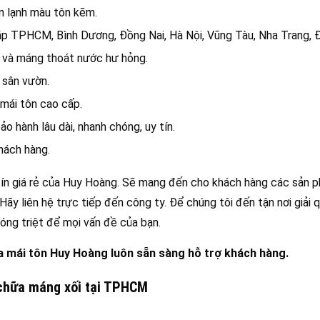
ôn lạnh màu tôn kẽm.
ắp TPHCM, Bình Dương, Đồng Nai, Hà Nội, Vũng Tàu, Nha Trang, 
t và máng thoát nước hư hỏng.
 sân vườn.
 mái tôn cao cấp.
o hành lâu dài, nhanh chóng, uy tín.
hách hàng.
 tín giá rẻ của Huy Hoàng. Sẽ mang đến cho khách hàng các sản 
y liên hệ trực tiếp đến công ty. Để chúng tôi đến tận nơi giải 
óng triệt để mọi vấn đề của bạn.
ữa mái tôn Huy Hoàng luôn sẵn sàng hỗ trợ khách hàng.
 chữa máng xối tại TPHCM