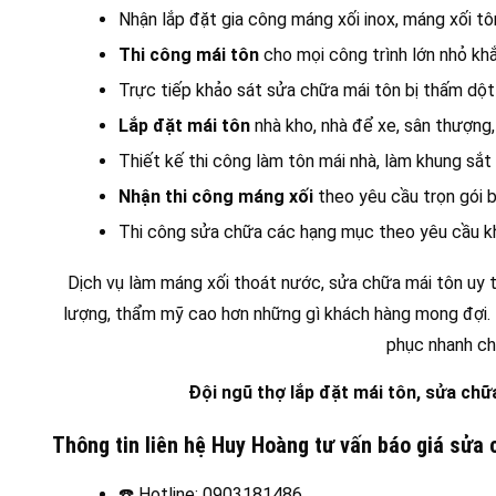
Nhận lắp đặt gia công máng xối inox, máng xối t
Thi công mái tôn
cho mọi công trình lớn nhỏ kh
Trực tiếp khảo sát sửa chữa mái tôn bị thấm dộ
Lắp đặt mái tôn
nhà kho, nhà để xe, sân thượng,
Thiết kế thi công làm tôn mái nhà, làm khung sắt
Nhận thi công máng xối
theo yêu cầu trọn gói bả
Thi công sửa chữa các hạng mục theo yêu cầu k
Dịch vụ làm máng xối thoát nước, sửa chữa mái tôn uy
lượng, thẩm mỹ cao hơn những gì khách hàng mong đợi. Hã
phục nhanh ch
Đội ngũ thợ lắp đặt mái tôn, sửa ch
Thông tin liên hệ Huy Hoàng tư vấn báo giá sửa
☎️
Hotline: 0903181486