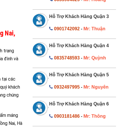
Hỗ Trợ Khách Hàng Quận 3
0901742092
-
Mr: Thuận
g Nai,
Hỗ Trợ Khách Hàng Quận 4
h trạng
0835748593
-
Mr: Quỳnh
a đình và
Hỗ Trợ Khách Hàng Quận 5
 tại các
 quý khách
0932497995
-
Mr: Nguyên
àng chúng
Hỗ Trợ Khách Hàng Quận 6
thấm máng
0903181486
-
Mr: Thông
Đồng Nai, Hà