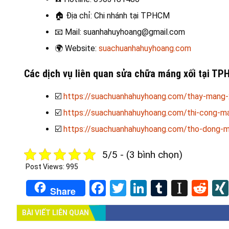
🏠
Địa chỉ: Chi nhánh tại TPHCM
📧
Mail: suanhahuyhoang@gmail.com
🌍
Website:
suachuanhahuyhoang.com
Các dịch vụ liên quan sửa chữa máng xối
tại TP
☑️
https://suachuanhahuyhoang.com/thay-mang-x
☑️
https://suachuanhahuyhoang.com/thi-cong-ma
☑️
https://suachuanhahuyhoang.com/tho-dong-m
5/5 - (3 bình chọn)
Post Views:
995
Facebook
Twitter
LinkedIn
Tumblr
Insta
Re
Share
BÀI VIẾT LIÊN QUAN