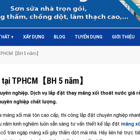
 THẤT
+
XÂY DỰNG
BLOG
TUYỂN DỤNG
GIỚI THIỆU
tại TPHCM【BH 5 năm】
xối tại TPHCM【BH 5 năm】
yên nghiệp. Dịch vụ lắp đặt thay máng xối thoát nước giá rẻ
uyên nghiệp chất lượng.
 máng xối mái tôn cao cấp, thi công lắp đặt chuyên nghiệp nhan
u năm kinh nghiệm luôn sẵn sàng tư vấn thiết kế lắp đặt
máng xố
ự cố tràn ngập máng xối gây thấm dột mái nhà. Hãy liên hệ trực t