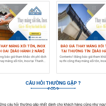
THAY MÁNG XỐI TÔN, INOX
BÁO GIÁ THAY MÁNG XỐI 
H OAI【BẢO HÀNH 2 NĂM】
TẠI THƯỜNG TÍN【BẢO H
ng báo giá tham khảo chi phí dịch
Contents1 Bảng báo giá tham khảo
hay máng xối tôn, Inox tại Thanh...
vụ thi công thay máng xối tôn, Inox
CÂU HỎI THƯỜNG GẶP ?
ững câu hỏi thường gặp nhất dành cho khách hàng cũng như ngườ