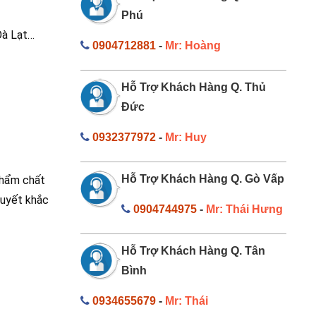
Phú
Đà Lạt…
0904712881
-
Mr: Hoàng
Hỗ Trợ Khách Hàng Q. Thủ
Đức
0932377972
-
Mr: Huy
Hỗ Trợ Khách Hàng Q. Gò Vấp
phẩm chất
quyết khắc
0904744975
-
Mr: Thái Hưng
Hỗ Trợ Khách Hàng Q. Tân
Bình
0934655679
-
Mr: Thái