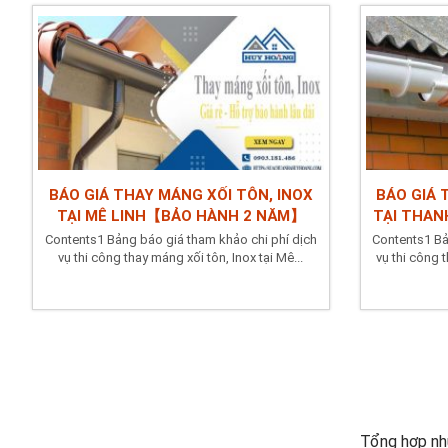
BÁO GIÁ THAY MÁNG XỐI TÔN, INOX
BÁO GIÁ 
TẠI MÊ LINH【BẢO HÀNH 2 NĂM】
TẠI THAN
Contents1 Bảng báo giá tham khảo chi phí dịch
Contents1 Bả
vụ thi công thay máng xối tôn, Inox tại Mê...
vụ thi công t
Tổng hợp nh