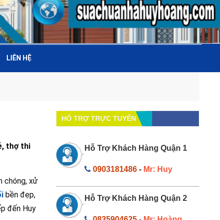
LIÊN HỆ
HỔ TRỢ TRỰC TUYẾN
, thợ thi
Hỗ Trợ Khách Hàng Quận 1
0903181486
-
Mr: Huy
h chóng, xử
i
bền đẹp,
Hỗ Trợ Khách Hàng Quận 2
iếp đến Huy
0835904625
-
Mr: Hoàng