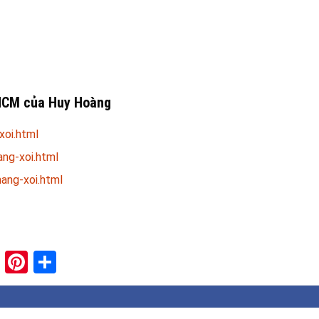
HCM của Huy Hoàng
oi.html
ng-xoi.html
ang-xoi.html
paper
ddit
XING
Pinterest
Share