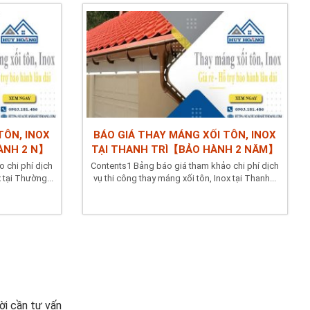
TÔN, INOX
BÁO GIÁ THAY MÁNG XỐI TÔN, INOX
ÀNH 2 N】
TẠI THANH TRÌ【BẢO HÀNH 2 NĂM】
 chi phí dịch
Contents1 Bảng báo giá tham khảo chi phí dịch
 tại Thường...
vụ thi công thay máng xối tôn, Inox tại Thanh...
i cần tư vấn