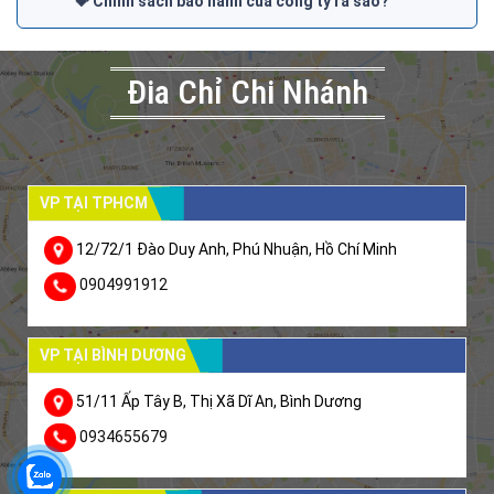
💝 Chính sách bảo hành của công ty ra sao?
Đia Chỉ Chi Nhánh
VP TẠI TPHCM
12/72/1 Đào Duy Anh, Phú Nhuận, Hồ Chí Minh
0904991912
VP TẠI BÌNH DƯƠNG
51/11 Ấp Tây B, Thị Xã Dĩ An, Bình Dương
0934655679