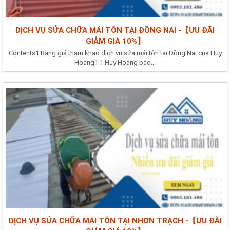
DỊCH VỤ SỬA CHỮA MÁI TÔN TẠI ĐỒNG NAI -【ƯU ĐÃI
GIẢM GIÁ 10%】
Contents1 Bảng giá tham khảo dịch vụ sửa mái tôn tại Đồng Nai của Huy
Hoàng1.1 Huy Hoàng báo...
DỊCH VỤ SỬA CHỮA MÁI TÔN TẠI NHƠN TRẠCH -【ƯU ĐÃI