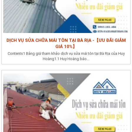
DỊCH VỤ SỬA CHỮA MÁI TÔN TẠI BÀ RỊA -【ƯU ĐÃI GIẢM
GIÁ 10%】
Contents1 Bảng giá tham khảo dịch vụ sửa mái tôn tại Bà Rịa của Huy
Hoàng1.1 Huy Hoàng báo...