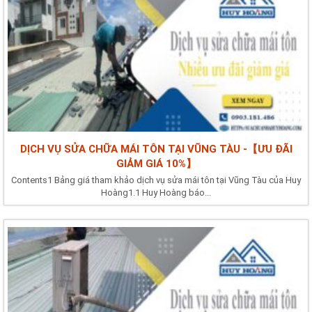
DỊCH VỤ SỬA CHỮA MÁI TÔN TẠI VŨNG TÀU -【ƯU ĐÃI
GIẢM GIÁ 10%】
Contents1 Bảng giá tham khảo dịch vụ sửa mái tôn tại Vũng Tàu của Huy
Hoàng1.1 Huy Hoàng báo...