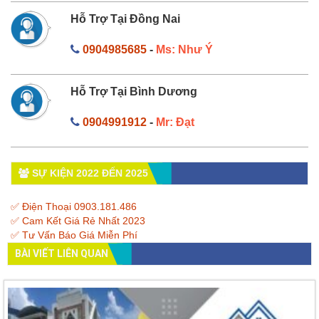
Hỗ Trợ Tại Đồng Nai
0904985685
-
Ms: Như Ý
Hỗ Trợ Tại Bình Dương
0904991912
-
Mr: Đạt
SỰ KIỆN 2022 ĐẾN 2025
✅ Điện Thoại 0903.181.486
✅ Cam Kết Giá Rẻ Nhất 2023
✅ Tư Vấn Báo Giá Miễn Phí
BÀI VIẾT LIÊN QUAN