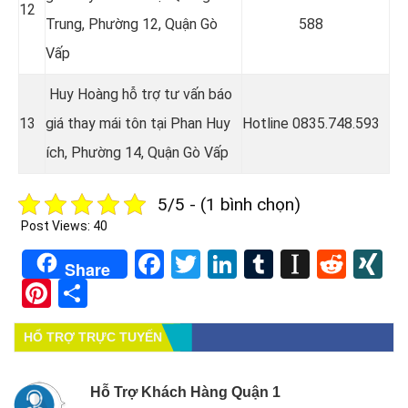
12
Trung, Phường 12, Quận Gò
588
Vấp
Huy Hoàng hỗ trợ tư vấn báo
13
giá thay mái tôn tại
Phan Huy
Hotline
0835.748.593
ích, Phường 14, Quận Gò Vấp
5/5 - (1 bình chọn)
Post Views:
40
Facebook
Twitter
LinkedIn
Tumblr
Instapa
Redd
X
Share
Pinterest
Share
HỔ TRỢ TRỰC TUYẾN
Hỗ Trợ Khách Hàng Quận 1