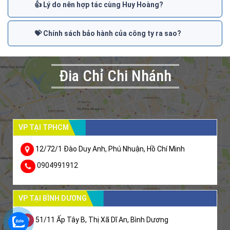
👍 Lý do nên hợp tác cùng Huy Hoàng?
💝 Chính sách bảo hành của công ty ra sao?
Đia Chỉ Chi Nhánh
VP TẠI TPHCM
12/72/1 Đào Duy Anh, Phú Nhuận, Hồ Chí Minh
0904991912
VP TẠI BÌNH DƯƠNG
51/11 Ấp Tây B, Thị Xã Dĩ An, Bình Dương