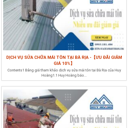
DỊCH VỤ SỬA CHỮA MÁI TÔN TẠI BÀ RỊA -【ƯU ĐÃI GIẢM
GIÁ 10%】
Contents1 Bảng giá tham khảo dịch vụ sửa mái tôn tại Bà Rịa của Huy
Hoàng1.1 Huy Hoàng báo...