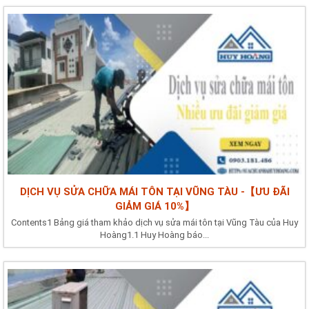
DỊCH VỤ SỬA CHỮA MÁI TÔN TẠI VŨNG TÀU -【ƯU ĐÃI
GIẢM GIÁ 10%】
Contents1 Bảng giá tham khảo dịch vụ sửa mái tôn tại Vũng Tàu của Huy
Hoàng1.1 Huy Hoàng báo...