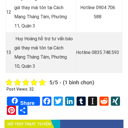
giá thay mái tôn tại Cách
Hotline 0
904 706
12
Mạng Tháng Tám, Phường
588
11, Quận 3
Huy Hoàng hỗ trợ tư vấn báo
giá thay mái tôn tại Cách
13
Hotline
0835.748.593
Mạng Tháng Tám, Phường
10, Quận 3
5/5 - (1 bình chọn)
Post Views:
32
Facebook
Twitter
LinkedIn
Tumblr
Instapa
Redd
X
Share
Pinterest
Share
HỔ TRỢ TRỰC TUYẾN