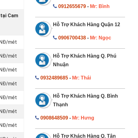
0912655679
-
Mr: Bình
 tại Cam
Hỗ Trợ Khách Hàng Quận 12
0906700438
-
Mr: Ngọc
 VNĐ/mét
 VNĐ/mét
Hỗ Trợ Khách Hàng Q. Phú
Nhuận
 VNĐ/mét
0932489685
-
Mr: Thái
 VNĐ/mét
Hỗ Trợ Khách Hàng Q. Bình
 VNĐ/mét
Thạnh
 VNĐ/mét
0908648509
-
Mr: Hưng
 VNĐ/mét
Hỗ Trợ Khách Hàng Q. Tân