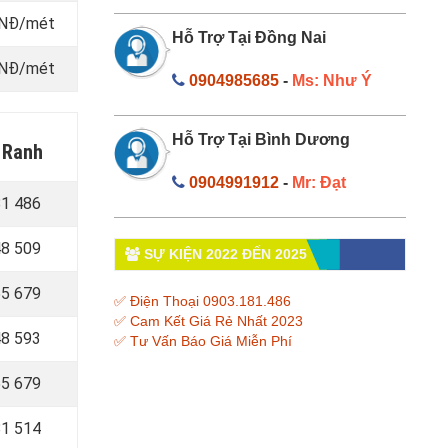
 VNĐ/mét
Hỗ Trợ Tại Đồng Nai
 VNĐ/mét
0904985685
-
Ms: Như Ý
Hỗ Trợ Tại Bình Dương
m Ranh
0904991912
-
Mr: Đạt
81 486
8 509
SỰ KIỆN 2022 ĐẾN 2025
55 679
✅ Điện Thoại 0903.181.486
✅ Cam Kết Giá Rẻ Nhất 2023
8 593
✅ Tư Vấn Báo Giá Miễn Phí
5 679
1 514