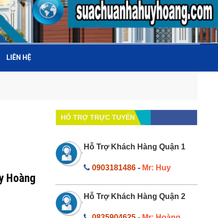
LIÊN HỆ
HỔ TRỢ TRỰC TUYẾN
Hỗ Trợ Khách Hàng Quận 1
0903181486
-
Mr: Huy
uy Hoàng
Hỗ Trợ Khách Hàng Quận 2
0835904625
-
Mr: Hoàng