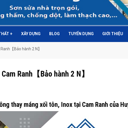
 THẤT
+
XÂY DỰNG
BLOG
TUYỂN DỤNG
GIỚI THIỆU
Cam Ranh【Bảo hành 2 N】
 tại Cam Ranh【Bảo hành 2 N】
 công thay máng xối tôn, Inox tại Cam Ranh của H