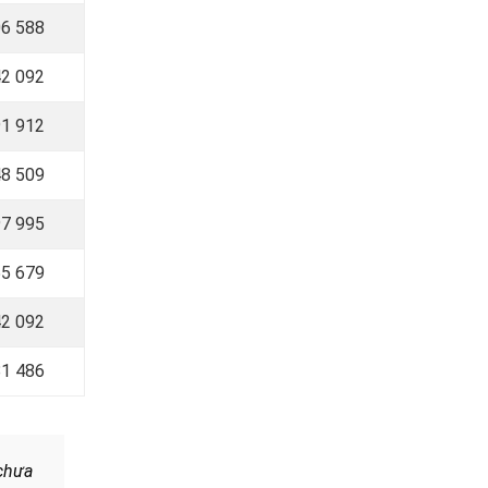
6 588
2 092
1 912
8 509
97 995
55 679
2 092
81 486
chưa