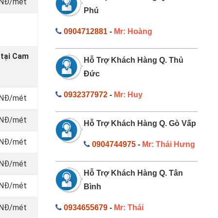
 VNĐ/mét
Phú
0904712881
-
Mr: Hoàng
 tại Cam
Hỗ Trợ Khách Hàng Q. Thủ
Đức
0932377972
-
Mr: Huy
 VNĐ/mét
 VNĐ/mét
Hỗ Trợ Khách Hàng Q. Gò Vấp
 VNĐ/mét
0904744975
-
Mr: Thái Hưng
 VNĐ/mét
Hỗ Trợ Khách Hàng Q. Tân
 VNĐ/mét
Bình
 VNĐ/mét
0934655679
-
Mr: Thái