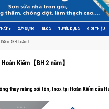
 THẤT
+
XÂY DỰNG
BLOG
TUYỂN DỤNG
GIỚI THIỆU
Hoàn Kiếm【BH 2 năm】
 tại Hoàn Kiếm【BH 2 năm】
công thay máng xối tôn, Inox tại Hoàn Kiếm của H