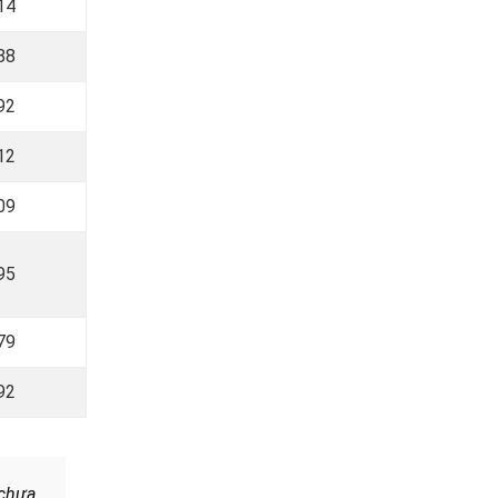
14
88
92
12
09
95
79
92
 chưa