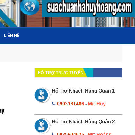
LIÊN HỆ
HỔ TRỢ TRỰC TUYẾN
Hỗ Trợ Khách Hàng Quận 1
0903181486
-
Mr: Huy
uy
Hỗ Trợ Khách Hàng Quận 2
0835904625
-
Mr: Hoàng