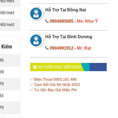
 VNĐ/mét
Hỗ Trợ Tại Đồng Nai
 VNĐ/mét
0904985685
-
Ms: Như Ý
 VNĐ/mét
Hỗ Trợ Tại Bình Dương
n Kiếm
0904991912
-
Mr: Đạt
86
SỰ KIỆN 2022 ĐẾN 2025
09
✅ Điện Thoại 0903.181.486
79
✅ Cam Kết Giá Rẻ Nhất 2023
✅ Tư Vấn Báo Giá Miễn Phí
93
79