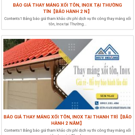
BÁO GIÁ THAY MÁNG XỐI TÔN, INOX TẠI THƯỜNG
TÍN【BẢO HÀNH 2 N】
Contents1 Bảng báo giá tham khảo chi phí dịch vụ thi công thay máng xối
tôn, Inox tại Thường...
BÁO GIÁ THAY MÁNG XỐI TÔN, INOX TẠI THANH TRÌ【BẢO
HÀNH 2 NĂM】
Contents1 Bảng báo giá tham khảo chi phí dịch vụ thi công thay máng xối