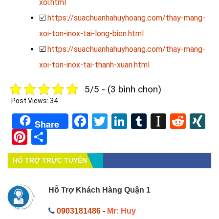
xoi.html
☑️
https://suachuanhahuyhoang.com/thay-mang-
xoi-ton-inox-tai-long-bien.html
☑️
https://suachuanhahuyhoang.com/thay-mang-
xoi-ton-inox-tai-thanh-xuan.html
5/5 - (3 bình chọn)
Post Views:
34
Facebook
Twitter
LinkedIn
Tumblr
Instapa
Redd
X
Share
Pinterest
Share
HỔ TRỢ TRỰC TUYẾN
Hỗ Trợ Khách Hàng Quận 1
0903181486
-
Mr: Huy