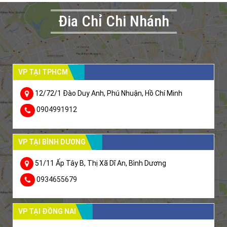
Đia Chỉ Chi Nhánh
VP TẠI TPHCM
12/72/1 Đào Duy Anh, Phú Nhuận, Hồ Chí Minh
0904991912
VP TẠI BÌNH DƯƠNG
51/11 Ấp Tây B, Thị Xã Dĩ An, Bình Dương
0934655679
VP TẠI ĐỒNG NAI