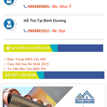
0904985685
-
Ms: Như Ý
Hỗ Trợ Tại Bình Dương
0904991912
-
Mr: Đạt
SỰ KIỆN 2022 ĐẾN 2025
✅ Điện Thoại 0903.181.486
✅ Cam Kết Giá Rẻ Nhất 2023
✅ Tư Vấn Báo Giá Miễn Phí
BÀI VIẾT LIÊN QUAN