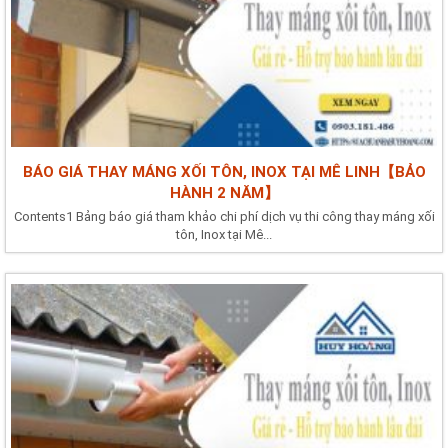
BÁO GIÁ THAY MÁNG XỐI TÔN, INOX TẠI MÊ LINH【BẢO
HÀNH 2 NĂM】
Contents1 Bảng báo giá tham khảo chi phí dịch vụ thi công thay máng xối
tôn, Inox tại Mê...