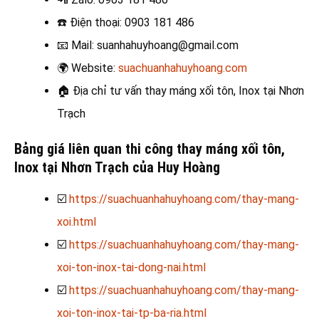
☎️
Điện thoại: 0903 181 486
📧
Mail: suanhahuyhoang@gmail.com
🌍
Website:
suachuanhahuyhoang.com
🏠
Địa chỉ tư vấn thay máng xối tôn, Inox tại Nhơn
Trạch
Bảng giá liên quan thi công thay máng xối tôn,
Inox tại Nhơn Trạch của Huy Hoàng
☑️
https://suachuanhahuyhoang.com/thay-mang-
xoi.html
☑️
https://suachuanhahuyhoang.com/thay-mang-
xoi-ton-inox-tai-dong-nai.html
☑️
https://suachuanhahuyhoang.com/thay-mang-
xoi-ton-inox-tai-tp-ba-ria.html