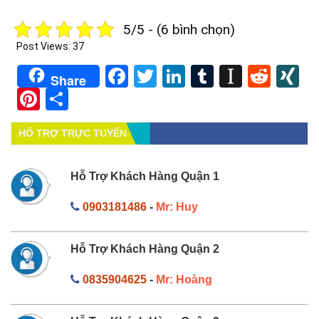
5/5 - (6 bình chọn)
Post Views:
37
Facebook
Twitter
LinkedIn
Tumblr
Instapa
Redd
X
Share
Pinterest
Share
HỔ TRỢ TRỰC TUYẾN
Hỗ Trợ Khách Hàng Quận 1
0903181486
-
Mr: Huy
Hỗ Trợ Khách Hàng Quận 2
0835904625
-
Mr: Hoàng