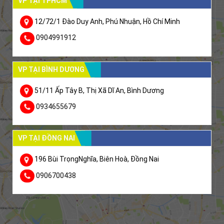
VP TẠI TPHCM
12/72/1 Đào Duy Anh, Phú Nhuận, Hồ Chí Minh
0904991912
VP TẠI BÌNH DƯƠNG
51/11 Ấp Tây B, Thị Xã Dĩ An, Bình Dương
0934655679
VP TẠI ĐỒNG NAI
196 Bùi TrọngNghĩa, Biên Hoà, Đồng Nai
0906700438