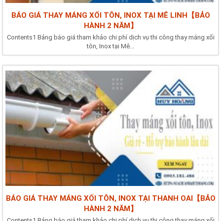
BÁO GIÁ THAY MÁNG XỐI TÔN, INOX TẠI MÊ LINH【BẢO
HÀNH 2 NĂM】
Contents1 Bảng báo giá tham khảo chi phí dịch vụ thi công thay máng xối
tôn, Inox tại Mê...
BÁO GIÁ THAY MÁNG XỐI TÔN, INOX TẠI THANH OAI【BẢO
HÀNH 2 NĂM】
Contents1 Bảng báo giá tham khảo chi phí dịch vụ thi công thay máng xối