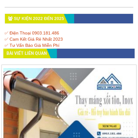
SỰ KIỆN 2022 ĐẾN 2025
✅ Điện Thoại 0903.181.486
✅ Cam Kết Giá Rẻ Nhất 2023
✅ Tư Vấn Báo Giá Miễn Phí
BÀI VIẾT LIÊN QUAN