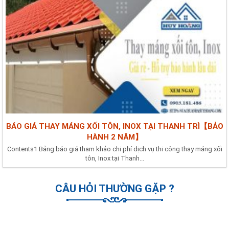
BÁO GIÁ THAY MÁNG XỐI TÔN, INOX TẠI THANH TRÌ【BẢO
HÀNH 2 NĂM】
Contents1 Bảng báo giá tham khảo chi phí dịch vụ thi công thay máng xối
tôn, Inox tại Thanh...
CÂU HỎI THƯỜNG GẶP ?