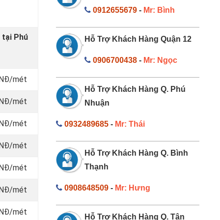
0912655679
-
Mr: Bình
 tại Phú
Hỗ Trợ Khách Hàng Quận 12
0906700438
-
Mr: Ngọc
 VNĐ/mét
Hỗ Trợ Khách Hàng Q. Phú
 VNĐ/mét
Nhuận
 VNĐ/mét
0932489685
-
Mr: Thái
 VNĐ/mét
Hỗ Trợ Khách Hàng Q. Bình
Thạnh
 VNĐ/mét
0908648509
-
Mr: Hưng
 VNĐ/mét
 VNĐ/mét
Hỗ Trợ Khách Hàng Q. Tân