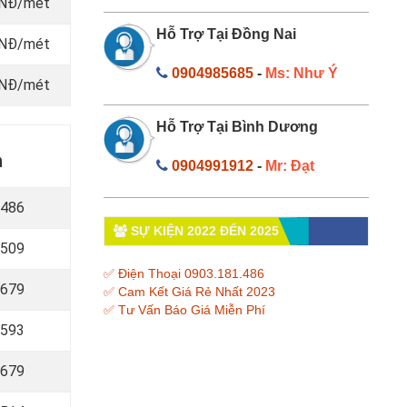
 VNĐ/mét
Hỗ Trợ Tại Đồng Nai
 VNĐ/mét
0904985685
-
Ms: Như Ý
 VNĐ/mét
Hỗ Trợ Tại Bình Dương
n
0904991912
-
Mr: Đạt
 486
SỰ KIỆN 2022 ĐẾN 2025
 509
✅ Điện Thoại 0903.181.486
 679
✅ Cam Kết Giá Rẻ Nhất 2023
✅ Tư Vấn Báo Giá Miễn Phí
 593
 679