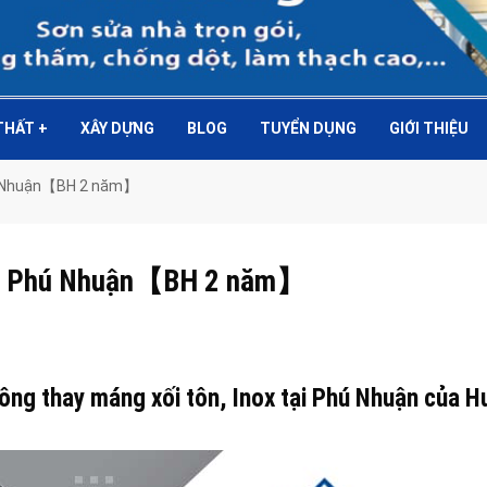
 THẤT
+
XÂY DỰNG
BLOG
TUYỂN DỤNG
GIỚI THIỆU
Phú Nhuận【BH 2 năm】
 tại Phú Nhuận【BH 2 năm】
công thay máng xối tôn, Inox tại Phú Nhuận của H