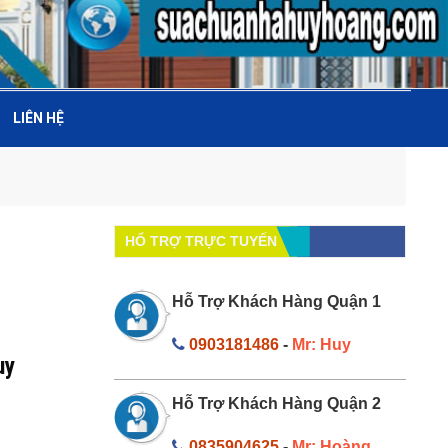
LIÊN HỆ
HỔ TRỢ TRỰC TUYẾN
Hỗ Trợ Khách Hàng Quận 1
0903181486
-
Mr: Huy
uy
Hỗ Trợ Khách Hàng Quận 2
0835904625
-
Mr: Hoàng