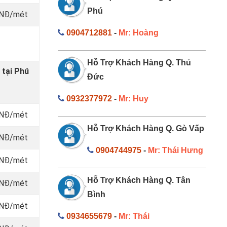
Phú
 VNĐ/mét
0904712881
-
Mr: Hoàng
Hỗ Trợ Khách Hàng Q. Thủ
 tại Phú
Đức
0932377972
-
Mr: Huy
 VNĐ/mét
Hỗ Trợ Khách Hàng Q. Gò Vấp
 VNĐ/mét
0904744975
-
Mr: Thái Hưng
 VNĐ/mét
Hỗ Trợ Khách Hàng Q. Tân
 VNĐ/mét
Bình
 VNĐ/mét
0934655679
-
Mr: Thái