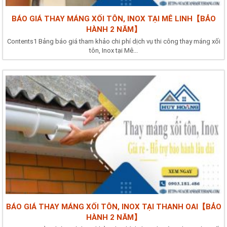
BÁO GIÁ THAY MÁNG XỐI TÔN, INOX TẠI MÊ LINH【BẢO
HÀNH 2 NĂM】
Contents1 Bảng báo giá tham khảo chi phí dịch vụ thi công thay máng xối
tôn, Inox tại Mê...
BÁO GIÁ THAY MÁNG XỐI TÔN, INOX TẠI THANH OAI【BẢO
HÀNH 2 NĂM】