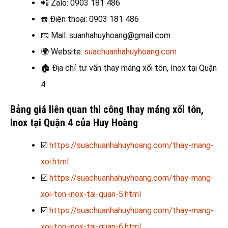
📲 Zalo
: 0903 181 486
☎️
Điện thoại: 0903 181 486
📧
Mail: suanhahuyhoang@gmail.com
🌍
Website:
suachuanhahuyhoang.com
🏠
Địa chỉ tư vấn thay máng xối tôn, Inox tại Quận
4
Bảng giá liên quan thi công thay máng xối tôn,
Inox tại Quận 4 của Huy Hoàng
☑️
https://suachuanhahuyhoang.com/thay-mang-
xoi.html
☑️
https://suachuanhahuyhoang.com/thay-mang-
xoi-ton-inox-tai-quan-5.html
☑️
https://suachuanhahuyhoang.com/thay-mang-
xoi-ton-inox-tai-quan-6.html