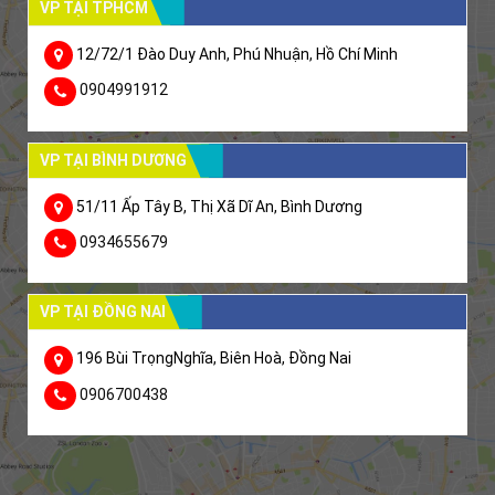
VP TẠI TPHCM
12/72/1 Đào Duy Anh, Phú Nhuận, Hồ Chí Minh
0904991912
VP TẠI BÌNH DƯƠNG
51/11 Ấp Tây B, Thị Xã Dĩ An, Bình Dương
0934655679
VP TẠI ĐỒNG NAI
196 Bùi TrọngNghĩa, Biên Hoà, Đồng Nai
0906700438