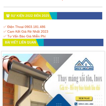
SỰ KIỆN 2022 ĐẾN 2025
✅ Điện Thoại 0903.181.486
✅ Cam Kết Giá Rẻ Nhất 2023
✅ Tư Vấn Báo Giá Miễn Phí
BÀI VIẾT LIÊN QUAN