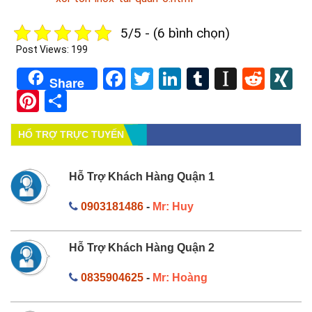
5/5 - (6 bình chọn)
Post Views:
199
Facebook
Twitter
LinkedIn
Tumblr
Instapa
Redd
X
Share
Pinterest
Share
HỔ TRỢ TRỰC TUYẾN
Hỗ Trợ Khách Hàng Quận 1
0903181486
-
Mr: Huy
Hỗ Trợ Khách Hàng Quận 2
0835904625
-
Mr: Hoàng