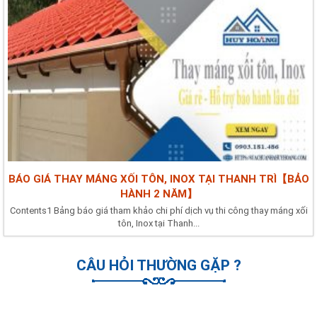
BÁO GIÁ THAY MÁNG XỐI TÔN, INOX TẠI THANH TRÌ【BẢO
HÀNH 2 NĂM】
Contents1 Bảng báo giá tham khảo chi phí dịch vụ thi công thay máng xối
tôn, Inox tại Thanh...
CÂU HỎI THƯỜNG GẶP ?