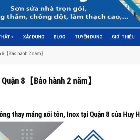
 THẤT
+
XÂY DỰNG
BLOG
TUYỂN DỤNG
GIỚI THIỆU
Quận 8【Bảo hành 2 năm】
 tại Quận 8【Bảo hành 2 năm】
công thay máng xối tôn, Inox tại Quận 8 của Huy 