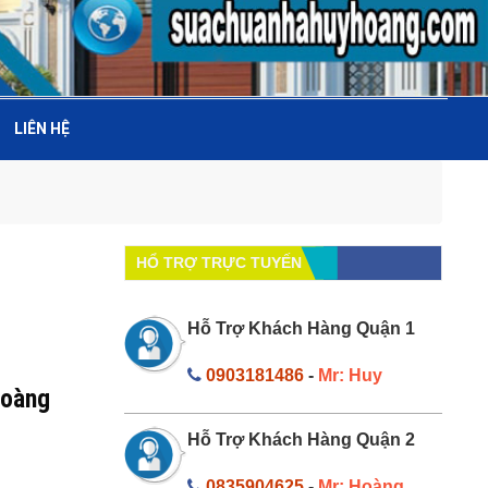
LIÊN HỆ
HỔ TRỢ TRỰC TUYẾN
Hỗ Trợ Khách Hàng Quận 1
0903181486
-
Mr: Huy
Hoàng
Hỗ Trợ Khách Hàng Quận 2
0835904625
-
Mr: Hoàng