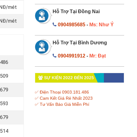
 VNĐ/mét
Hỗ Trợ Tại Đồng Nai
 VNĐ/mét
0904985685
-
Ms: Như Ý
Hỗ Trợ Tại Bình Dương
0904991912
-
Mr: Đạt
 486
 509
SỰ KIỆN 2022 ĐẾN 2025
 679
✅ Điện Thoại 0903.181.486
✅ Cam Kết Giá Rẻ Nhất 2023
 593
✅ Tư Vấn Báo Giá Miễn Phí
 679
 514