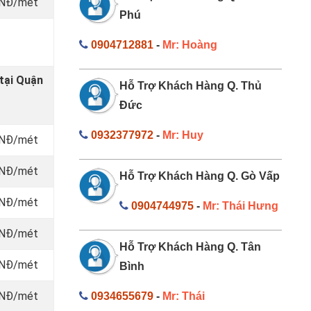
 VNĐ/mét
Phú
0904712881
-
Mr: Hoàng
tại Quận
Hỗ Trợ Khách Hàng Q. Thủ
Đức
0932377972
-
Mr: Huy
 VNĐ/mét
 VNĐ/mét
Hỗ Trợ Khách Hàng Q. Gò Vấp
 VNĐ/mét
0904744975
-
Mr: Thái Hưng
 VNĐ/mét
Hỗ Trợ Khách Hàng Q. Tân
 VNĐ/mét
Bình
 VNĐ/mét
0934655679
-
Mr: Thái