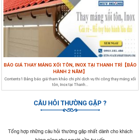
BÁO GIÁ THAY MÁNG XỐI TÔN, INOX TẠI THANH TRÌ【BẢO
HÀNH 2 NĂM】
Contents1 Bảng báo giá tham khảo chi phí dịch vụ thi công thay máng xối
tôn, Inox tại Thanh...
CÂU HỎI THƯỜNG GẶP ?
Tổng hợp những câu hỏi thường gặp nhất dành cho khách