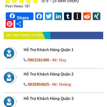
5/5 - (5 bình chọn)
Post Views:
181
Facebook
Twitter
LinkedIn
Tumblr
Instapa
Redd
X
Share
Pinterest
Share
HỔ TRỢ TRỰC TUYẾN
Hỗ Trợ Khách Hàng Quận 1
0903181486
-
Mr: Huy
Hỗ Trợ Khách Hàng Quận 2
0835904625
-
Mr: Hoàng
Hỗ Trợ Khách Hàng Quận 3