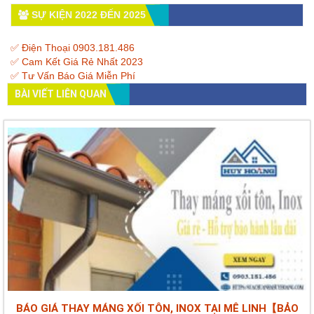
SỰ KIỆN 2022 ĐẾN 2025
✅ Điện Thoại 0903.181.486
✅ Cam Kết Giá Rẻ Nhất 2023
✅ Tư Vấn Báo Giá Miễn Phí
BÀI VIẾT LIÊN QUAN
BÁO GIÁ THAY MÁNG XỐI TÔN, INOX TẠI MÊ LINH【BẢO