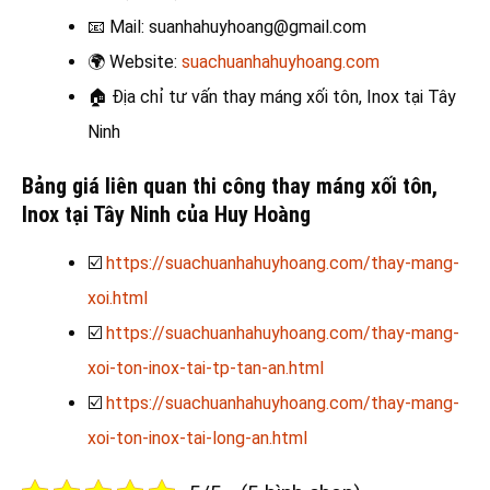
📧
Mail: suanhahuyhoang@gmail.com
🌍
Website:
suachuanhahuyhoang.com
🏠
Địa chỉ tư vấn thay máng xối tôn, Inox tại Tây
Ninh
Bảng giá liên quan thi công thay máng xối tôn,
Inox tại Tây Ninh của Huy Hoàng
☑️
https://suachuanhahuyhoang.com/thay-mang-
xoi.html
☑️
https://suachuanhahuyhoang.com/thay-mang-
xoi-ton-inox-tai-tp-tan-an.html
☑️
https://suachuanhahuyhoang.com/thay-mang-
xoi-ton-inox-tai-long-an.html