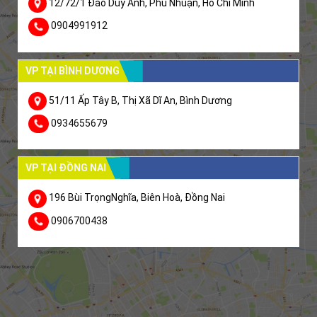
12/72/1 Đào Duy Anh, Phú Nhuận, Hồ Chí Minh
0904991912
VP TẠI BÌNH DƯƠNG
51/11 Ấp Tây B, Thị Xã Dĩ An, Bình Dương
0934655679
VP TẠI ĐỒNG NAI
196 Bùi TrọngNghĩa, Biên Hoà, Đồng Nai
0906700438