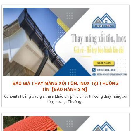
BÁO GIÁ THAY MÁNG XỐI TÔN, INOX TẠI THƯỜNG
TÍN【BẢO HÀNH 2 N】
Contents1 Bảng báo giá tham khảo chi phí dịch vụ thi công thay máng xối
tôn, Inox tại Thường...