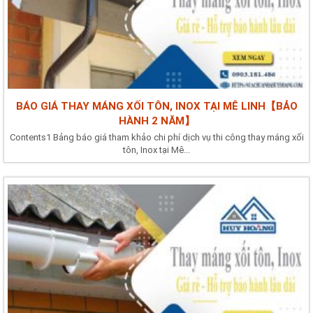
BÁO GIÁ THAY MÁNG XỐI TÔN, INOX TẠI MÊ LINH【BẢO
HÀNH 2 NĂM】
Contents1 Bảng báo giá tham khảo chi phí dịch vụ thi công thay máng xối
tôn, Inox tại Mê...