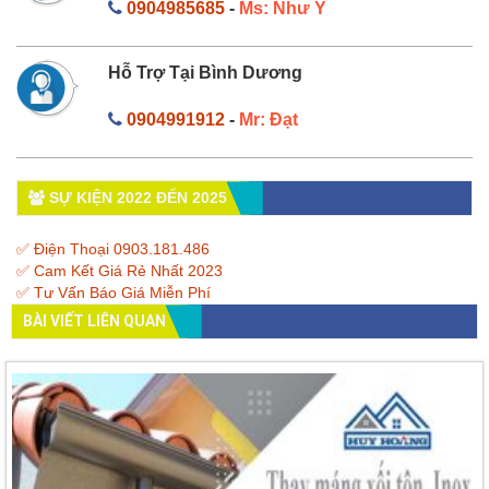
0904985685
-
Ms: Như Ý
Hỗ Trợ Tại Bình Dương
0904991912
-
Mr: Đạt
SỰ KIỆN 2022 ĐẾN 2025
✅ Điện Thoại 0903.181.486
✅ Cam Kết Giá Rẻ Nhất 2023
✅ Tư Vấn Báo Giá Miễn Phí
BÀI VIẾT LIÊN QUAN