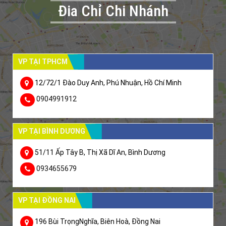
Đia Chỉ Chi Nhánh
VP TẠI TPHCM
12/72/1 Đào Duy Anh, Phú Nhuận, Hồ Chí Minh
0904991912
VP TẠI BÌNH DƯƠNG
51/11 Ấp Tây B, Thị Xã Dĩ An, Bình Dương
0934655679
VP TẠI ĐỒNG NAI
196 Bùi TrọngNghĩa, Biên Hoà, Đồng Nai