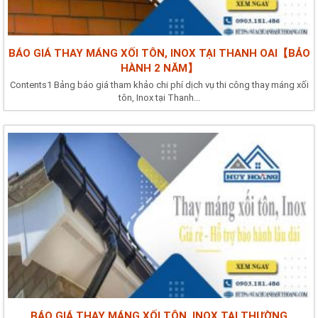
BÁO GIÁ THAY MÁNG XỐI TÔN, INOX TẠI THANH OAI【BẢO
HÀNH 2 NĂM】
Contents1 Bảng báo giá tham khảo chi phí dịch vụ thi công thay máng xối
tôn, Inox tại Thanh...
BÁO GIÁ THAY MÁNG XỐI TÔN, INOX TẠI THƯỜNG