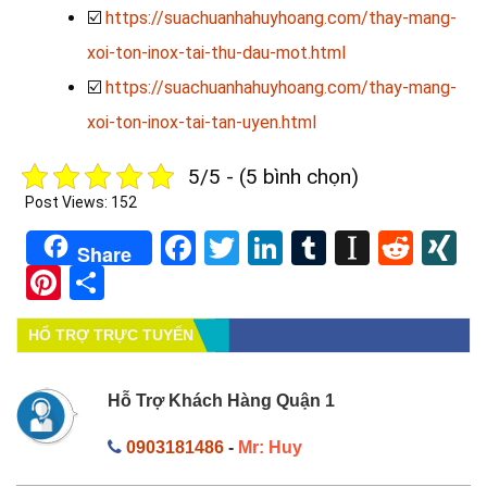
☑️
https://suachuanhahuyhoang.com/thay-mang-
xoi-ton-inox-tai-thu-dau-mot.html
☑️
https://suachuanhahuyhoang.com/thay-mang-
xoi-ton-inox-tai-tan-uyen.html
5/5 - (5 bình chọn)
Post Views:
152
Facebook
Twitter
LinkedIn
Tumblr
Instapa
Redd
X
Share
Pinterest
Share
HỔ TRỢ TRỰC TUYẾN
Hỗ Trợ Khách Hàng Quận 1
0903181486
-
Mr: Huy