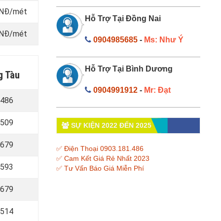
 VNĐ/mét
Hỗ Trợ Tại Đồng Nai
 VNĐ/mét
0904985685
-
Ms: Như Ý
Hỗ Trợ Tại Bình Dương
g Tàu
0904991912
-
Mr: Đạt
 486
 509
SỰ KIỆN 2022 ĐẾN 2025
 679
✅ Điện Thoại 0903.181.486
✅ Cam Kết Giá Rẻ Nhất 2023
 593
✅ Tư Vấn Báo Giá Miễn Phí
 679
 514