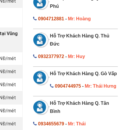
 VNĐ/mét
Phú
0904712881
-
Mr: Hoàng
tại Vũng
Hỗ Trợ Khách Hàng Q. Thủ
Đức
0932377972
-
Mr: Huy
 VNĐ/mét
 VNĐ/mét
Hỗ Trợ Khách Hàng Q. Gò Vấp
 VNĐ/mét
0904744975
-
Mr: Thái Hưng
 VNĐ/mét
Hỗ Trợ Khách Hàng Q. Tân
 VNĐ/mét
Bình
 VNĐ/mét
0934655679
-
Mr: Thái