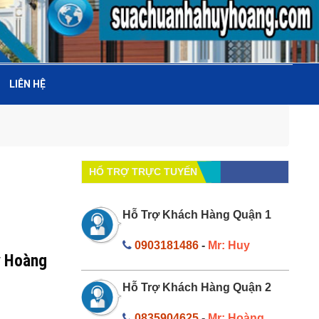
LIÊN HỆ
HỔ TRỢ TRỰC TUYẾN
Hỗ Trợ Khách Hàng Quận 1
0903181486
-
Mr: Huy
uy Hoàng
Hỗ Trợ Khách Hàng Quận 2
0835904625
-
Mr: Hoàng