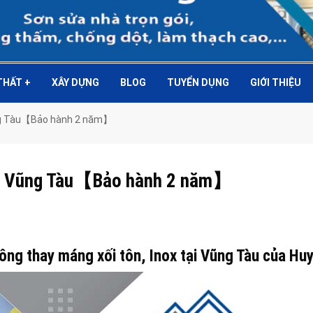
 THẤT
+
XÂY DỰNG
BLOG
TUYỂN DỤNG
GIỚI THIỆU
Vũng Tàu【Bảo hành 2 năm】
 tại Vũng Tàu【Bảo hành 2 năm】
 công thay máng xối tôn, Inox tại Vũng Tàu của H