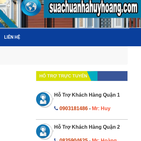
LIÊN HỆ
HỔ TRỢ TRỰC TUYẾN
Hỗ Trợ Khách Hàng Quận 1
0903181486
-
Mr: Huy
g
Hỗ Trợ Khách Hàng Quận 2
0835904625
-
Mr: Hoàng