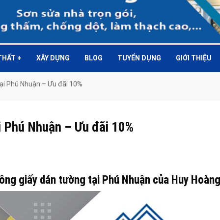
 THẤT
+
XÂY DỰNG
BLOG
TUYỂN DỤNG
GIỚI THIỆU
tại Phú Nhuận – Ưu đãi 10%
ại Phú Nhuận – Ưu đãi 10%
 công giấy dán tường tại Phú Nhuận của Huy Hoàn