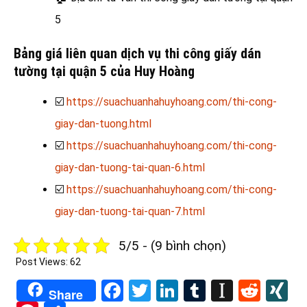
5
Bảng giá liên quan dịch vụ thi công giấy dán
tường tại quận 5 của Huy Hoàng
☑️
https://suachuanhahuyhoang.com/thi-cong-
giay-dan-tuong.html
☑️
https://suachuanhahuyhoang.com/thi-cong-
giay-dan-tuong-tai-quan-6.html
☑️
https://suachuanhahuyhoang.com/thi-cong-
giay-dan-tuong-tai-quan-7.html
5/5 - (9 bình chọn)
Post Views:
62
Facebook
Twitter
LinkedIn
Tumblr
Instapa
Redd
X
Share