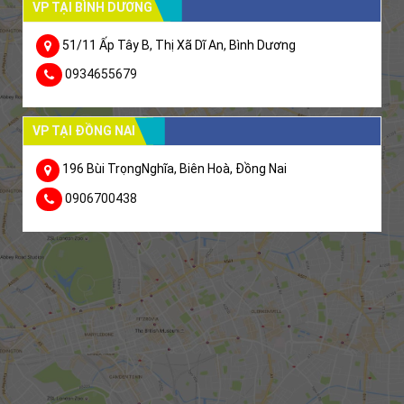
VP TẠI BÌNH DƯƠNG
51/11 Ấp Tây B, Thị Xã Dĩ An, Bình Dương
0934655679
VP TẠI ĐỒNG NAI
196 Bùi TrọngNghĩa, Biên Hoà, Đồng Nai
0906700438