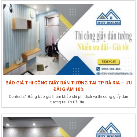
BÁO GIÁ THI CÔNG GIẤY DÁN TƯỜNG TẠI TP BÀ RỊA – ƯU
ĐÃI GIẢM 10%
Contents1 Bảng báo giá tham khảo chi phí dịch vụ thi công giấy dán
tường tại Tp Bà Rịa...