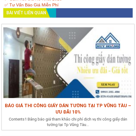
✅ Tư Vấn Báo Giá Miễn Phí
BÀI VIẾT LIÊN QUAN
BÁO GIÁ THI CÔNG GIẤY DÁN TƯỜNG TẠI TP VŨNG TÀU –
ƯU ĐÃI 10%
Contents1 Bảng báo giá tham khảo chi phí dịch vụ thi công giấy dán
tường tại Tp Vũng Tàu...