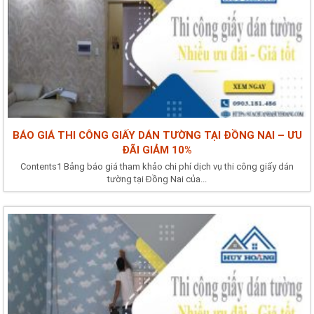
BÁO GIÁ THI CÔNG GIẤY DÁN TƯỜNG TẠI ĐỒNG NAI – ƯU
ĐÃI GIẢM 10%
Contents1 Bảng báo giá tham khảo chi phí dịch vụ thi công giấy dán
tường tại Đồng Nai của...