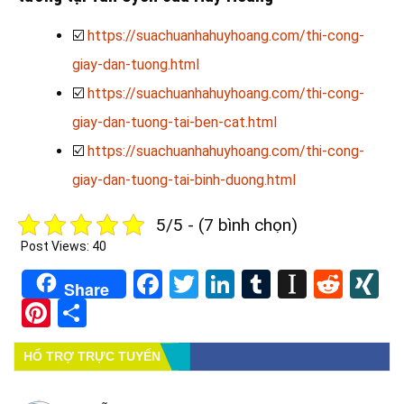
☑️
https://suachuanhahuyhoang.com/thi-cong-
giay-dan-tuong.html
☑️
https://suachuanhahuyhoang.com/thi-cong-
giay-dan-tuong-tai-ben-cat.html
☑️
https://suachuanhahuyhoang.com/thi-cong-
giay-dan-tuong-tai-binh-duong.html
5/5 - (7 bình chọn)
Post Views:
40
Facebook
Twitter
LinkedIn
Tumblr
Instapa
Redd
X
Share
Pinterest
Share
HỔ TRỢ TRỰC TUYẾN