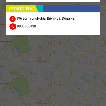
VP TẠI ĐỒNG NAI
196 Bùi TrọngNghĩa, Biên Hoà, Đồng Nai
0906700438