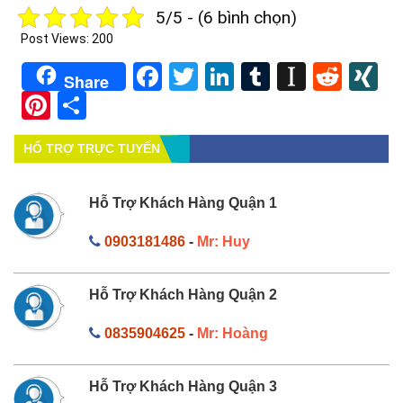
5/5 - (6 bình chọn)
Post Views:
200
Facebook
Twitter
LinkedIn
Tumblr
Instapa
Redd
X
Share
Pinterest
Share
HỔ TRỢ TRỰC TUYẾN
Hỗ Trợ Khách Hàng Quận 1
0903181486
-
Mr: Huy
Hỗ Trợ Khách Hàng Quận 2
0835904625
-
Mr: Hoàng
Hỗ Trợ Khách Hàng Quận 3