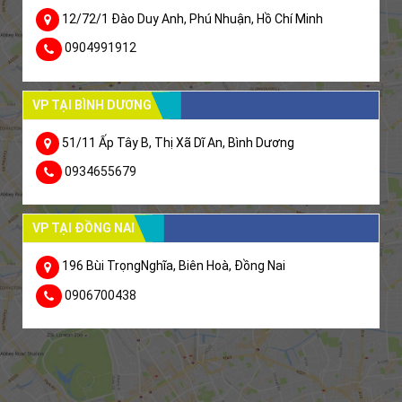
12/72/1 Đào Duy Anh, Phú Nhuận, Hồ Chí Minh
0904991912
VP TẠI BÌNH DƯƠNG
51/11 Ấp Tây B, Thị Xã Dĩ An, Bình Dương
0934655679
VP TẠI ĐỒNG NAI
196 Bùi TrọngNghĩa, Biên Hoà, Đồng Nai
0906700438