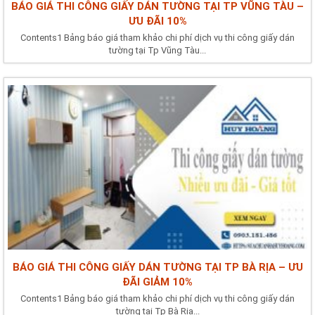
BÁO GIÁ THI CÔNG GIẤY DÁN TƯỜNG TẠI TP VŨNG TÀU –
ƯU ĐÃI 10%
Contents1 Bảng báo giá tham khảo chi phí dịch vụ thi công giấy dán
tường tại Tp Vũng Tàu...
BÁO GIÁ THI CÔNG GIẤY DÁN TƯỜNG TẠI TP BÀ RỊA – ƯU
ĐÃI GIẢM 10%
Contents1 Bảng báo giá tham khảo chi phí dịch vụ thi công giấy dán
tường tại Tp Bà Rịa...