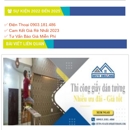
SỰ KIỆN 2022 ĐẾN 2025
✅ Điện Thoại 0903.181.486
✅ Cam Kết Giá Rẻ Nhất 2023
✅ Tư Vấn Báo Giá Miễn Phí
BÀI VIẾT LIÊN QUAN