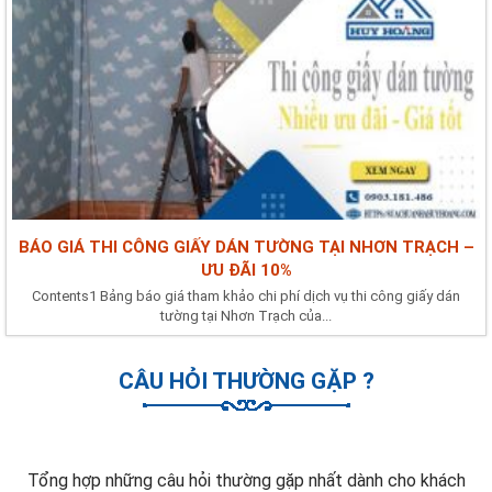
BÁO GIÁ THI CÔNG GIẤY DÁN TƯỜNG TẠI NHƠN TRẠCH –
ƯU ĐÃI 10%
Contents1 Bảng báo giá tham khảo chi phí dịch vụ thi công giấy dán
tường tại Nhơn Trạch của...
CÂU HỎI THƯỜNG GẶP ?
Tổng hợp những câu hỏi thường gặp nhất dành cho khách