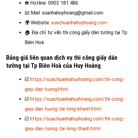
☎️
Hotline: 0903 181 486
📧
Mail: suanhahuyhoang@gmail.com
🌍
Website:
suachuanhahuyhoang.com
🏠
Địa chỉ tư vấn thi công giấy dán tường tại Tp
Biên Hoà
Bảng giá liên quan dịch vụ thi công giấy dán
tường tại Tp Biên Hoà của Huy Hoàng
☑️
https://suachuanhahuyhoang.com/thi-cong-
giay-dan-tuong.html
☑️
https://suachuanhahuyhoang.com/thi-cong-
giay-dan-tuong-tai-long-khanh.html
☑️
https://suachuanhahuyhoang.com/thi-cong-
giay-dan-tuong-tai-long-thanh.html