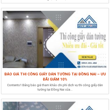
BÁO GIÁ THI CÔNG GIẤY DÁN TƯỜNG TẠI ĐỒNG NAI – ƯU
ĐÃI GIẢM 10%
Contents1 Bảng báo giá tham khảo chi phí dịch vụ thi công giấy dán
tường tại Đồng Nai của...