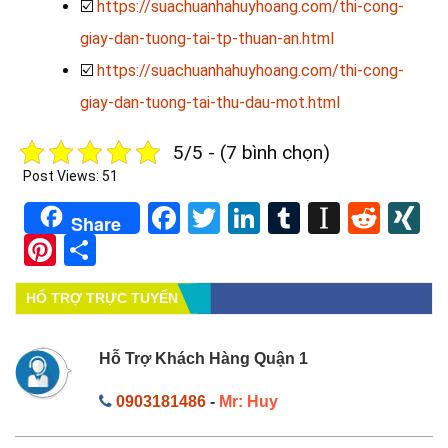
☑️
https://suachuanhahuyhoang.com/thi-cong-
giay-dan-tuong-tai-tp-thuan-an.html
☑️
https://suachuanhahuyhoang.com/thi-cong-
giay-dan-tuong-tai-thu-dau-mot.html
5/5 - (7 bình chọn)
Post Views:
51
Facebook
Twitter
LinkedIn
Tumblr
Instapa
Redd
X
Share
Pinterest
Share
HỔ TRỢ TRỰC TUYẾN
Hỗ Trợ Khách Hàng Quận 1
0903181486
-
Mr: Huy