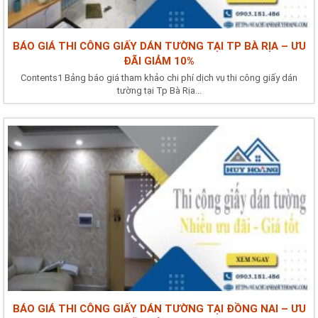
BÁO GIÁ THI CÔNG GIẤY DÁN TƯỜNG TẠI TP BÀ RỊA – ƯU
ĐÃI GIẢM 10%
Contents1 Bảng báo giá tham khảo chi phí dịch vụ thi công giấy dán
tường tại Tp Bà Rịa...
BÁO GIÁ THI CÔNG GIẤY DÁN TƯỜNG TẠI ĐỒNG NAI – ƯU