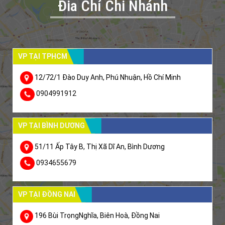
Đia Chỉ Chi Nhánh
VP TẠI TPHCM
12/72/1 Đào Duy Anh, Phú Nhuận, Hồ Chí Minh
0904991912
VP TẠI BÌNH DƯƠNG
51/11 Ấp Tây B, Thị Xã Dĩ An, Bình Dương
0934655679
VP TẠI ĐỒNG NAI
196 Bùi TrọngNghĩa, Biên Hoà, Đồng Nai