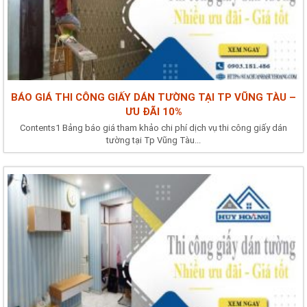
BÁO GIÁ THI CÔNG GIẤY DÁN TƯỜNG TẠI TP VŨNG TÀU –
ƯU ĐÃI 10%
Contents1 Bảng báo giá tham khảo chi phí dịch vụ thi công giấy dán
tường tại Tp Vũng Tàu...