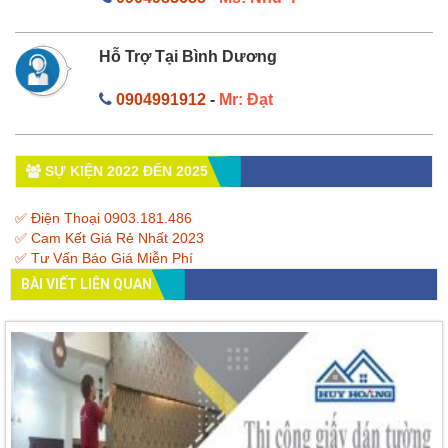
Hỗ Trợ Tại Bình Dương
0904991912
-
Mr: Đạt
SỰ KIỆN 2022 ĐẾN 2025
✅ Điện Thoại 0903.181.486
✅ Cam Kết Giá Rẻ Nhất 2023
✅ Tư Vấn Báo Giá Miễn Phí
BÀI VIẾT LIÊN QUAN