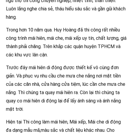
ngũ thợ thi công chuyên nghiệp, nhiệt tình, thân thiện.
Luôn lắng nghe chia sẻ, tháu hiểu sâu sắc và gần gũi khách
hàng.
Trong hơn 10 năm qua. Huy Hoàng đã thi công rất nhiều
công trình mái hiên, mái che, mái xếp uy tín, chất lượng, giá
thành phải chăng. Trên khắp các quận huyện TPHCM và
các khu vực lân cận.
Trước đây mái hiên di động được thiết kế vô cùng đơn
giản. Và phục vụ nhu cầu che mưa che nắng nơi mặt tiền
của các căn nhà, cửa hàng cửa tiệm, lúc cần che mưa che
nắng. Thì chúng ta quay mái hiên ra. Còn lại thì chúng ta
quay co mái hiên di động lại để lấy ánh sáng và ánh nắng
mặt trời.
Hiện tại Thi công làm mái hiên, Mái xếp, Mái che di động
đa dạng mẫu mã,màu sắc và chất liệu khác nhau. Cho