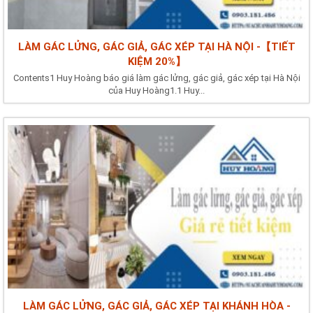
LÀM GÁC LỬNG, GÁC GIẢ, GÁC XÉP TẠI HÀ NỘI -【TIẾT
KIỆM 20%】
Contents1 Huy Hoàng báo giá làm gác lửng, gác giả, gác xép tại Hà Nội
của Huy Hoàng1.1 Huy...
LÀM GÁC LỬNG, GÁC GIẢ, GÁC XÉP TẠI KHÁNH HÒA -