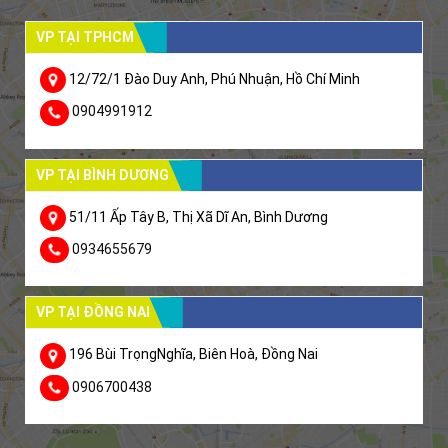
VP TẠI TPHCM
12/72/1 Đào Duy Anh, Phú Nhuận, Hồ Chí Minh
0904991912
VP TẠI BÌNH DƯƠNG
51/11 Ấp Tây B, Thị Xã Dĩ An, Bình Dương
0934655679
VP TẠI ĐỒNG NAI
196 Bùi TrọngNghĩa, Biên Hoà, Đồng Nai
0906700438