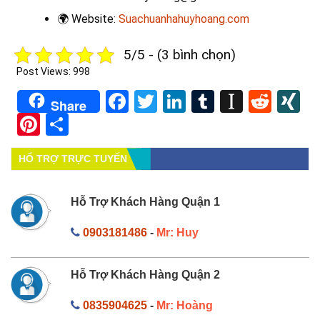
🌍
Website:
Suachuanhahuyhoang.com
5/5 - (3 bình chọn)
Post Views:
998
Facebook
Twitter
LinkedIn
Tumblr
Instapa
Redd
X
Share
Pinterest
Share
HỔ TRỢ TRỰC TUYẾN
Hỗ Trợ Khách Hàng Quận 1
0903181486
-
Mr: Huy
Hỗ Trợ Khách Hàng Quận 2
0835904625
-
Mr: Hoàng