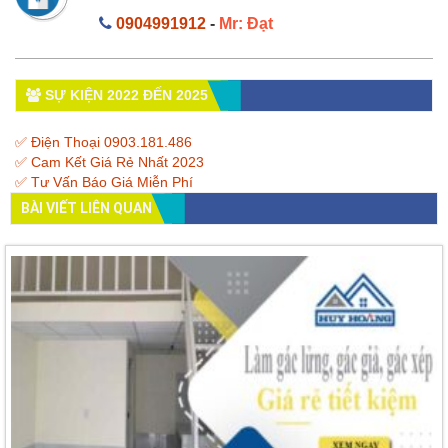
0904991912
-
Mr: Đạt
SỰ KIỆN 2022 ĐẾN 2025
✅ Điện Thoại 0903.181.486
✅ Cam Kết Giá Rẻ Nhất 2023
✅ Tư Vấn Báo Giá Miễn Phí
BÀI VIẾT LIÊN QUAN