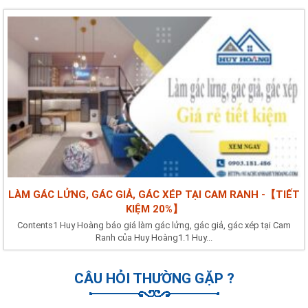
LÀM GÁC LỬNG, GÁC GIẢ, GÁC XÉP TẠI CAM RANH -【TIẾT
KIỆM 20%】
Contents1 Huy Hoàng báo giá làm gác lửng, gác giả, gác xép tại Cam
Ranh của Huy Hoàng1.1 Huy...
CÂU HỎI THƯỜNG GẶP ?