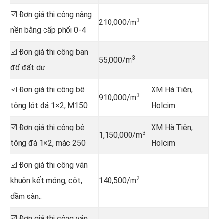
☑️ Đơn giá thi công nâng
3
210,000/m
nền bằng cấp phối 0-4
☑️ Đơn giá thi công ban
3
55,000/m
đổ đất dư
☑️ Đơn giá thi công bê
XM Hà Tiên,
3
910,000/m
tông lót đá 1×2, M150
Holcim
☑️ Đơn giá thi công bê
XM Hà Tiên,
3
1,150,000/m
tông đá 1×2, mác 250
Holcim
☑️ Đơn giá thi công ván
2
khuôn kết móng, cột,
140,500/m
dầm sàn..
☑️ Đơn giá thi công ván