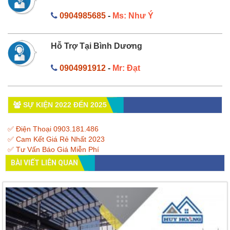
0904985685
-
Ms: Như Ý
Hỗ Trợ Tại Bình Dương
0904991912
-
Mr: Đạt
SỰ KIỆN 2022 ĐẾN 2025
✅ Điện Thoại 0903.181.486
✅ Cam Kết Giá Rẻ Nhất 2023
✅ Tư Vấn Báo Giá Miễn Phí
BÀI VIẾT LIÊN QUAN