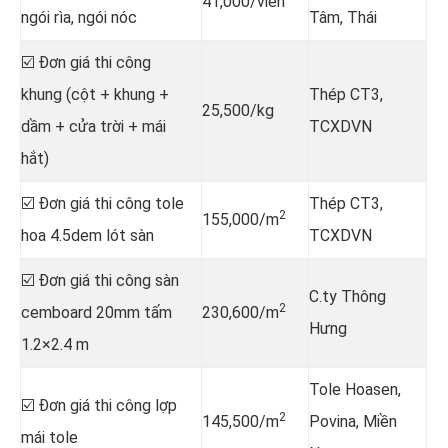
41,000/viên
ngói rìa, ngói nóc
Tâm, Thái
☑️ Đơn giá thi công
khung (cột + khung +
Thép CT3,
25,500/kg
dầm + cửa trời + mái
TCXDVN
hắt)
☑️ Đơn giá thi công tole
Thép CT3,
2
155,000/m
hoa 4.5dem lót sàn
TCXDVN
☑️ Đơn giá thi công sàn
C.ty Thông
2
cemboard 20mm tấm
230,600/m
Hưng
1.2×2.4 m
Tole Hoasen,
☑️ Đơn giá thi công lợp
2
145,500/m
Povina, Miền
mái tole