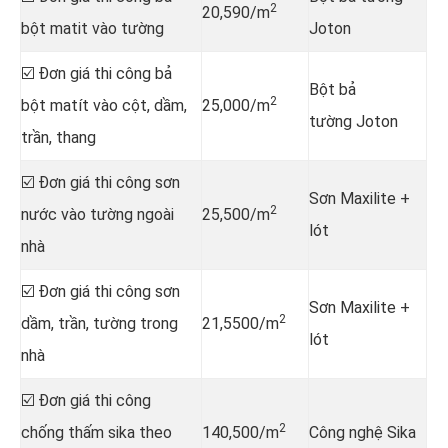
2
20,590/m
bột matit vào tường
Joton
☑️ Đơn giá thi công bả
Bột bả
2
bột matít vào cột, dầm,
25,000/m
tường Joton
trần, thang
☑️ Đơn giá thi công sơn
Sơn Maxilite +
2
nước vào tường ngoài
25,500/m
lót
nhà
☑️ Đơn giá thi công sơn
Sơn Maxilite +
2
dầm, trần, tường trong
21,5500/m
lót
nhà
☑️ Đơn giá thi công
2
chống thấm sika theo
140,500/m
Công nghệ Sika