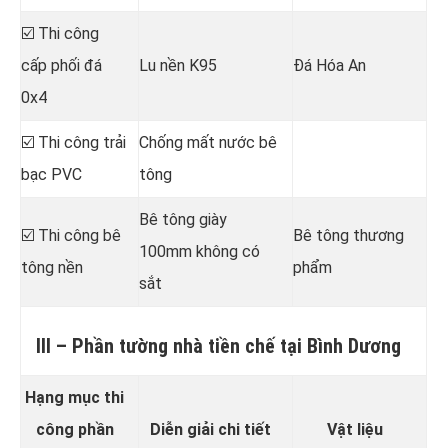
☑️ Thi công
cấp phối đá
Lu nền K95
Đá Hóa An
0x4
☑️ Thi công trải
Chống mất nước bê
bạc PVC
tông
Bê tông giày
☑️ Thi công bê
Bê tông thương
100mm không có
tông nền
phẩm
sắt
III – Phần tường nhà tiền chế tại Bình Dương
Hạng mục thi
công phần
Diễn giải chi tiết
Vật liệu