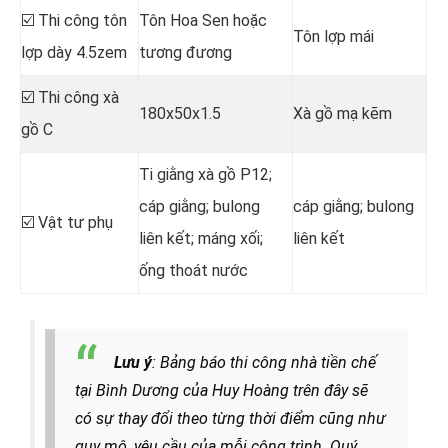
☑️ Thi công tôn
Tôn Hoa Sen hoặc
Tôn lợp mái
lợp dày 4.5zem
tương đương
☑️ Thi công xà
180x50x1.5
Xà gồ mạ kẽm
gồ C
Ti giằng xà gồ P12;
cáp giằng; bulong
cáp giằng; bulong
☑️ Vật tư phụ
liên kết; máng xối;
liên kết
ống thoát nước
Lưu ý
: Bảng báo thi công nhà tiền chế
tại Bình Dương của Huy Hoàng trên đây sẽ
có sự thay đổi theo từng thời điểm cũng như
quy mô, yêu cầu của mỗi công trình. Quý