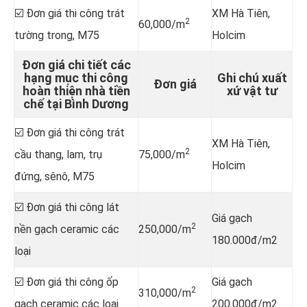
☑️ Đơn giá thi công trát
XM Hà Tiên,
2
60,000/m
tường trong, M75
Holcim
Đơn giá chi tiết các
hạng mục thi công
Ghi chú xuất
Đơn giá
hoàn thiện nhà tiền
xứ vật tư
chế tại Bình Dương
☑️ Đơn giá thi công trát
XM Hà Tiên,
2
cầu thang, lam, trụ
75,000/m
Holcim
đứng, sênô, M75
☑️ Đơn giá thi công lát
Giá gạch
2
nền gạch ceramic các
250,000/m
180.000đ/m2
loại
☑️ Đơn giá thi công ốp
Giá gạch
2
310,000/m
gạch ceramic các loại
200.000đ/m2