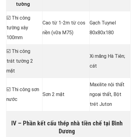
tường
☑️ Thi công
Cao từ 1-2m từ cos
Gạch Tuynel
tường xây
nền (vữa M75)
80x80x180
100mm
☑️ Thi công
Xi măng Hà Tiên;
trát tường 2
cát
mặt
Maxilite nội thất
☑️ Thi công sơn
Sơn 2 mặt
ngoại thất, Bột
nước
trét Juton
IV – Phần kết cấu thép nhà tiền chế tại Bình
Dương