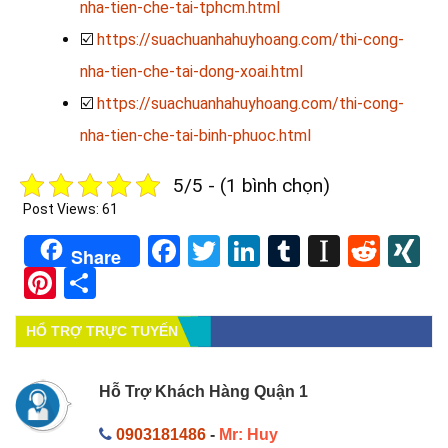
nha-tien-che-tai-tphcm.html
☑️
https://suachuanhahuyhoang.com/thi-cong-
nha-tien-che-tai-dong-xoai.html
☑️
https://suachuanhahuyhoang.com/thi-cong-
nha-tien-che-tai-binh-phuoc.html
5/5 - (1 bình chọn)
Post Views:
61
Facebook
Twitter
LinkedIn
Tumblr
Instapa
Redd
X
Share
Pinterest
Share
HỔ TRỢ TRỰC TUYẾN
Hỗ Trợ Khách Hàng Quận 1
0903181486
-
Mr: Huy