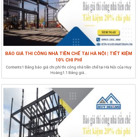
BÁO GIÁ THI CÔNG NHÀ TIỀN CHẾ TẠI HÀ NỘI | TIẾT KIỆM
10% CHI PHÍ
Contents1 Bảng báo giá chi phí thi công nhà tiền chế tại Hà Nội của Huy
Hoàng1.1 Bảng giá...