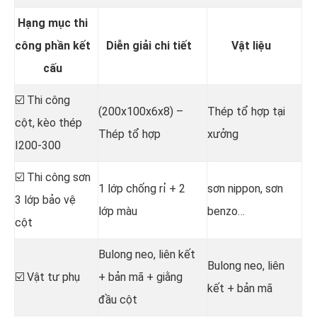
Hạng mục thi
công phần kết
Diễn giải chi tiết
Vật liệu
cấu
☑️ Thi công
(200x100x6x8) –
Thép tổ hợp tại
cột, kèo thép
Thép tổ hợp
xưởng
I200-300
☑️ Thi công sơn
1 lớp chống rỉ + 2
sơn nippon, sơn
3 lớp bảo vệ
lớp màu
benzo…
cột
Bulong neo, liên kết
Bulong neo, liên
☑️ Vật tư phụ
+ bản mã + giằng
kết + bản mã
đầu cột