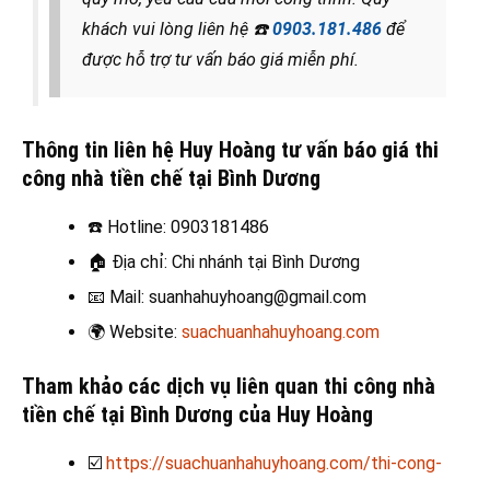
khách vui lòng liên hệ
☎️
0903.181.486
để
được hỗ trợ tư vấn báo giá miễn phí.
Thông tin liên hệ Huy Hoàng tư vấn báo giá thi
công nhà tiền chế tại Bình Dương
☎️
Hotline: 0903181486
🏠
Địa chỉ: Chi nhánh tại Bình Dương
📧
Mail: suanhahuyhoang@gmail.com
🌍
Website:
suachuanhahuyhoang.com
Tham khảo các dịch vụ liên quan thi công nhà
tiền chế tại Bình Dương của Huy Hoàng
☑️
https://suachuanhahuyhoang.com/thi-cong-