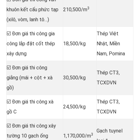
3
khuôn kết cấu phức tạp
210,500/m
(xilô, vòm, lanh tô…)
☑️ Đơn giá thi công gia
Thép Việt
công lắp đặt cốt thép
18,500/kg
Nhật, Miền
xây dựng
Nam, Pomina
☑️ Đơn giá thi công
Thép CT3,
giằng (mái + cột + xà
30,500/kg
TCXDVN
gồ)
☑️ Đơn giá thi công xà
Thép CT3,
24,500/kg
gồ C
TCXDVN
☑️ Đơn giá thi công xây
Gạch tuynel
3
tường 10 gạch ống
1,170,000/m