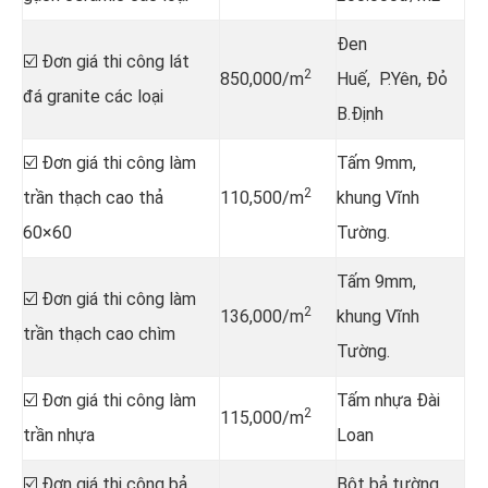
Đen
☑️ Đơn giá thi công lát
2
850,000/m
Huế, P.Yên, Đỏ
đá granite các loại
B.Định
☑️ Đơn giá thi công làm
Tấm 9mm,
2
trần thạch cao thả
110,500/m
khung Vĩnh
60×60
Tường.
Tấm 9mm,
☑️ Đơn giá thi công làm
2
136,000/m
khung Vĩnh
trần thạch cao chìm
Tường.
☑️ Đơn giá thi công làm
Tấm nhựa Đài
2
115,000/m
trần nhựa
Loan
☑️ Đơn giá thi công bả
Bột bả tường