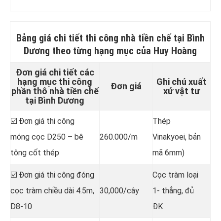
Bảng giá chi tiết
thi công nhà tiền chế tại Bình
Dương
theo từng hạng mục của Huy Hoàng
Đơn giá chi tiết các
hạng mục thi công
Ghi chú xuất
Đơn giá
phần thô nhà tiền chế
xứ vật tư
tại Bình Dương
☑️ Đơn giá thi công
Thép
móng cọc D250 – bê
260.000/m
Vinakyoei, bản
tông cốt thép
mã 6mm)
☑️ Đơn giá thi công đóng
Cọc tràm loại
cọc tràm chiều dài 4.5m,
30,000/cây
1- thẳng, đủ
D8-10
ĐK