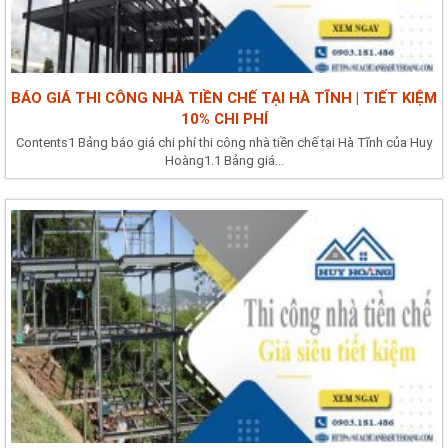
BÁO GIÁ THI CÔNG NHÀ TIỀN CHẾ TẠI HÀ TĨNH | TIẾT KIỆM
10% CHI PHÍ
Contents1 Bảng báo giá chi phí thi công nhà tiền chế tại Hà Tĩnh của Huy
Hoàng1.1 Bảng giá...