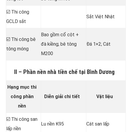
☑️ Thi công
Sắt Việt Nhật
GCLD sắt
Bao gồm cổ cột +
☑️ Thi công bê
đà kiềng; bê tông
Đá 1×2; Cát
tông móng
M200
II – Phần nền nhà tiền chế tại Bình Dương
Hạng mục thi
công phần
Diễn giải chi tiết
Vật liệu
nền
☑️ Thi công san
Lu nền K95
Cát san lấp
lấp nền