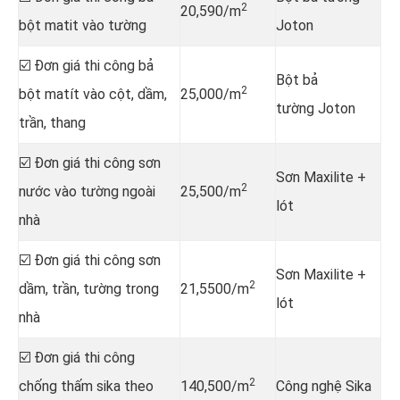
2
20,590/m
bột matit vào tường
Joton
☑️ Đơn giá thi công bả
Bột bả
2
bột matít vào cột, dầm,
25,000/m
tường Joton
trần, thang
☑️ Đơn giá thi công sơn
Sơn Maxilite +
2
nước vào tường ngoài
25,500/m
lót
nhà
☑️ Đơn giá thi công sơn
Sơn Maxilite +
2
dầm, trần, tường trong
21,5500/m
lót
nhà
☑️ Đơn giá thi công
2
chống thấm sika theo
140,500/m
Công nghệ Sika