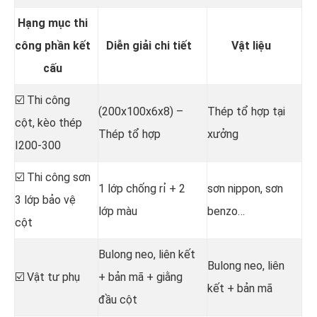
Hạng mục thi
công phần kết
Diễn giải chi tiết
Vật liệu
cấu
☑️ Thi công
(200x100x6x8) –
Thép tổ hợp tại
cột, kèo thép
Thép tổ hợp
xưởng
I200-300
☑️ Thi công sơn
1 lớp chống rỉ + 2
sơn nippon, sơn
3 lớp bảo vệ
lớp màu
benzo…
cột
Bulong neo, liên kết
Bulong neo, liên
☑️ Vật tư phụ
+ bản mã + giằng
kết + bản mã
đầu cột