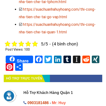
nha-tien-che-tai-tphcm.html
☑️
https://suachuanhahuyhoang.com/thi-cong-
nha-tien-che-tai-go-vap.html
☑️
https://suachuanhahuyhoang.com/thi-cong-
nha-tien-che-tai-quan-1.html
5/5 - (4 bình chọn)
Post Views:
100
Facebook
Twitter
LinkedIn
Tumblr
Instapa
Redd
X
Share
Pinterest
Share
HỔ TRỢ TRỰC TUYẾN
Hỗ Trợ Khách Hàng Quận 1
0903181486
-
Mr: Huy