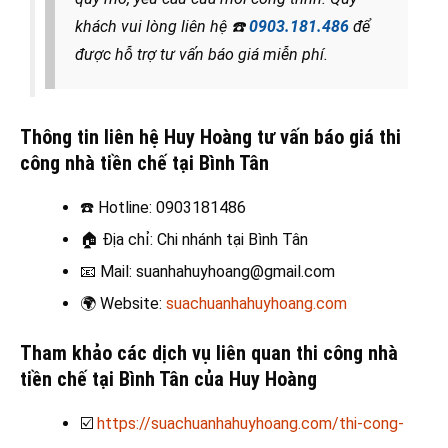
khách vui lòng liên hệ
☎️
0903.181.486
để
được hỗ trợ tư vấn báo giá miễn phí.
Thông tin liên hệ Huy Hoàng tư vấn báo giá thi
công nhà tiền chế tại Bình Tân
☎️
Hotline: 0903181486
🏠
Địa chỉ: Chi nhánh tại Bình Tân
📧
Mail: suanhahuyhoang@gmail.com
🌍
Website:
suachuanhahuyhoang.com
Tham khảo các dịch vụ liên quan thi công nhà
tiền chế tại Bình Tân của Huy Hoàng
☑️
https://suachuanhahuyhoang.com/thi-cong-