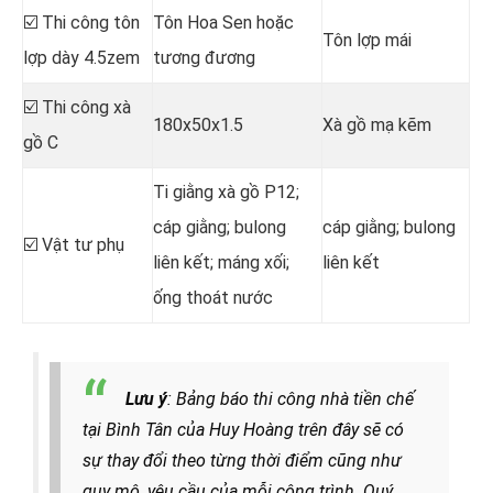
☑️ Thi công tôn
Tôn Hoa Sen hoặc
Tôn lợp mái
lợp dày 4.5zem
tương đương
☑️ Thi công xà
180x50x1.5
Xà gồ mạ kẽm
gồ C
Ti giằng xà gồ P12;
cáp giằng; bulong
cáp giằng; bulong
☑️ Vật tư phụ
liên kết; máng xối;
liên kết
ống thoát nước
Lưu ý
: Bảng báo thi công nhà tiền chế
tại Bình Tân của Huy Hoàng trên đây sẽ có
sự thay đổi theo từng thời điểm cũng như
quy mô, yêu cầu của mỗi công trình. Quý