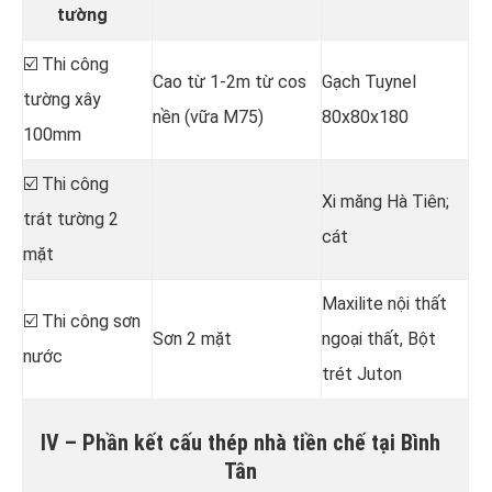
tường
☑️ Thi công
Cao từ 1-2m từ cos
Gạch Tuynel
tường xây
nền (vữa M75)
80x80x180
100mm
☑️ Thi công
Xi măng Hà Tiên;
trát tường 2
cát
mặt
Maxilite nội thất
☑️ Thi công sơn
Sơn 2 mặt
ngoại thất, Bột
nước
trét Juton
IV – Phần kết cấu thép nhà tiền chế tại Bình
Tân