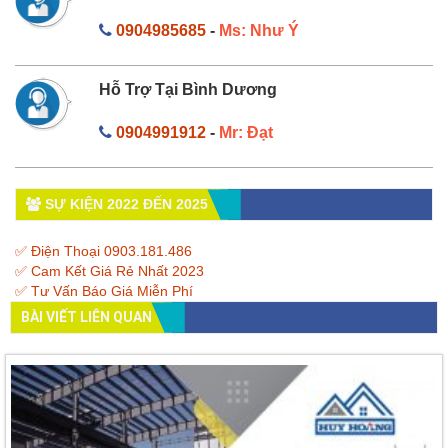
0904985685
-
Ms: Như Ý
Hỗ Trợ Tại Bình Dương
0904991912
-
Mr: Đạt
SỰ KIỆN 2022 ĐẾN 2025
✅ Điện Thoại 0903.181.486
✅ Cam Kết Giá Rẻ Nhất 2023
✅ Tư Vấn Báo Giá Miễn Phí
BÀI VIẾT LIÊN QUAN