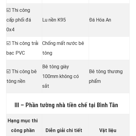
☑️ Thi công
cấp phối đá
Lu nền K95
Đá Hóa An
0x4
☑️ Thi công trải
Chống mất nước bê
bạc PVC
tông
Bê tông giày
☑️ Thi công bê
Bê tông thương
100mm không có
tông nền
phẩm
sắt
III – Phần tường nhà tiền chế tại Bình Tân
Hạng mục thi
công phần
Diễn giải chi tiết
Vật liệu