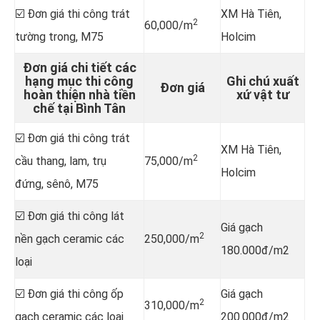
☑️ Đơn giá thi công trát
XM Hà Tiên,
2
60,000/m
tường trong, M75
Holcim
Đơn giá chi tiết các
hạng mục thi công
Ghi chú xuất
Đơn giá
hoàn thiện nhà tiền
xứ vật tư
chế tại Bình Tân
☑️ Đơn giá thi công trát
XM Hà Tiên,
2
cầu thang, lam, trụ
75,000/m
Holcim
đứng, sênô, M75
☑️ Đơn giá thi công lát
Giá gạch
2
nền gạch ceramic các
250,000/m
180.000đ/m2
loại
☑️ Đơn giá thi công ốp
Giá gạch
2
310,000/m
gạch ceramic các loại
200.000đ/m2