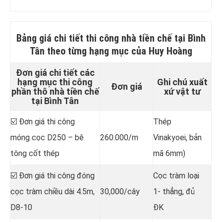
Bảng giá chi tiết
thi công nhà tiền chế tại Bình
Tân
theo từng hạng mục của Huy Hoàng
Đơn giá chi tiết các
hạng mục thi công
Ghi chú xuất
Đơn giá
phần thô nhà tiền chế
xứ vật tư
tại Bình Tân
☑️ Đơn giá thi công
Thép
móng cọc D250 – bê
260.000/m
Vinakyoei, bản
tông cốt thép
mã 6mm)
☑️ Đơn giá thi công đóng
Cọc tràm loại
cọc tràm chiều dài 4.5m,
30,000/cây
1- thẳng, đủ
D8-10
ĐK