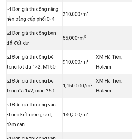
☑️ Đơn giá thi công nâng
3
210,000/m
nền bằng cấp phối 0-4
☑️ Đơn giá thi công ban
3
55,000/m
đổ đất dư
☑️ Đơn giá thi công bê
XM Hà Tiên,
3
910,000/m
tông lót đá 1×2, M150
Holcim
☑️ Đơn giá thi công bê
XM Hà Tiên,
3
1,150,000/m
tông đá 1×2, mác 250
Holcim
☑️ Đơn giá thi công ván
2
khuôn kết móng, cột,
140,500/m
dầm sàn..
☑️ Đơn giá thi công ván