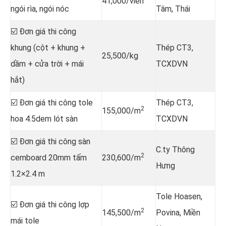
41,000/viên
ngói rìa, ngói nóc
Tâm, Thái
☑️ Đơn giá thi công
khung (cột + khung +
Thép CT3,
25,500/kg
dầm + cửa trời + mái
TCXDVN
hắt)
☑️ Đơn giá thi công tole
Thép CT3,
2
155,000/m
hoa 4.5dem lót sàn
TCXDVN
☑️ Đơn giá thi công sàn
C.ty Thông
2
cemboard 20mm tấm
230,600/m
Hưng
1.2×2.4 m
Tole Hoasen,
☑️ Đơn giá thi công lợp
2
145,500/m
Povina, Miền
mái tole