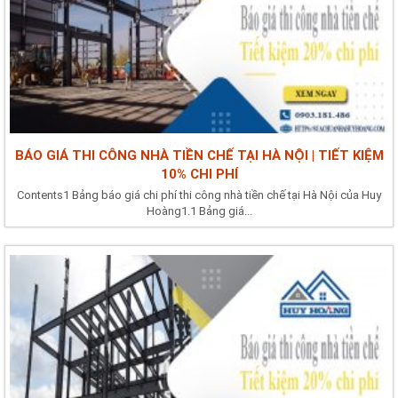
BÁO GIÁ THI CÔNG NHÀ TIỀN CHẾ TẠI HÀ NỘI | TIẾT KIỆM
10% CHI PHÍ
Contents1 Bảng báo giá chi phí thi công nhà tiền chế tại Hà Nội của Huy
Hoàng1.1 Bảng giá...