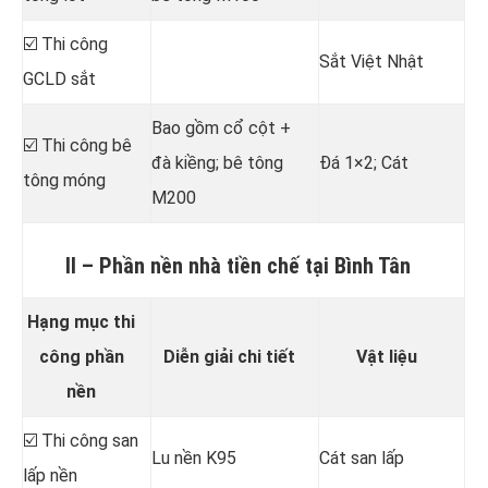
☑️ Thi công
Sắt Việt Nhật
GCLD sắt
Bao gồm cổ cột +
☑️ Thi công bê
đà kiềng; bê tông
Đá 1×2; Cát
tông móng
M200
II – Phần nền nhà tiền chế tại Bình Tân
Hạng mục thi
công phần
Diễn giải chi tiết
Vật liệu
nền
☑️ Thi công san
Lu nền K95
Cát san lấp
lấp nền