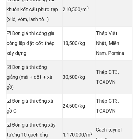
3
khuôn kết cấu phức tạp
210,500/m
(xilô, vòm, lanh tô…)
☑️ Đơn giá thi công gia
Thép Việt
công lắp đặt cốt thép
18,500/kg
Nhật, Miền
xây dựng
Nam, Pomina
☑️ Đơn giá thi công
Thép CT3,
giằng (mái + cột + xà
30,500/kg
TCXDVN
gồ)
☑️ Đơn giá thi công xà
Thép CT3,
24,500/kg
gồ C
TCXDVN
☑️ Đơn giá thi công xây
Gạch tuynel
3
tường 10 gạch ống
1,170,000/m