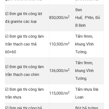
Đen
☑️ Đơn giá thi công lát
2
850,000/m
Huế, P.Yên, Đỏ
đá granite các loại
B.Định
☑️ Đơn giá thi công làm
Tấm 9mm,
2
trần thạch cao thả
110,500/m
khung Vĩnh
60×60
Tường.
Tấm 9mm,
☑️ Đơn giá thi công làm
2
136,000/m
khung Vĩnh
trần thạch cao chìm
Tường.
☑️ Đơn giá thi công làm
Tấm nhựa Đài
2
115,000/m
trần nhựa
Loan
☑️ Đơn giá thi công bả
Bột bả tường