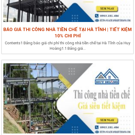
BÁO GIÁ THI CÔNG NHÀ TIỀN CHẾ TẠI HÀ TĨNH | TIẾT KIỆM
10% CHI PHÍ
Contents1 Bảng báo giá chi phí thi công nhà tiền chế tại Hà Tĩnh của Huy
Hoàng1.1 Bảng giá...