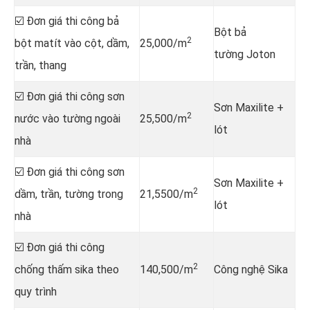
☑️ Đơn giá thi công bả
Bột bả
2
bột matít vào cột, dầm,
25,000/m
tường Joton
trần, thang
☑️ Đơn giá thi công sơn
Sơn Maxilite +
2
nước vào tường ngoài
25,500/m
lót
nhà
☑️ Đơn giá thi công sơn
Sơn Maxilite +
2
dầm, trần, tường trong
21,5500/m
lót
nhà
☑️ Đơn giá thi công
2
chống thấm sika theo
140,500/m
Công nghệ Sika
quy trình