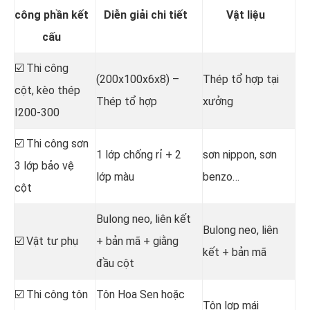
công phần kết
Diễn giải chi tiết
Vật liệu
cấu
☑️ Thi công
(200x100x6x8) –
Thép tổ hợp tại
cột, kèo thép
Thép tổ hợp
xưởng
I200-300
☑️ Thi công sơn
1 lớp chống rỉ + 2
sơn nippon, sơn
3 lớp bảo vệ
lớp màu
benzo…
cột
Bulong neo, liên kết
Bulong neo, liên
☑️ Vật tư phụ
+ bản mã + giằng
kết + bản mã
đầu cột
☑️ Thi công tôn
Tôn Hoa Sen hoặc
Tôn lợp mái