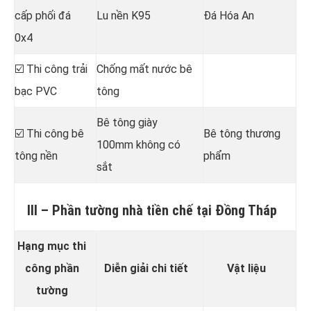
cấp phối đá
Lu nền K95
Đá Hóa An
0x4
☑️ Thi công trải
Chống mất nước bê
bạc PVC
tông
Bê tông giày
☑️ Thi công bê
Bê tông thương
100mm không có
tông nền
phẩm
sắt
III – Phần tường nhà tiền chế tại Đồng Tháp
Hạng mục thi
công phần
Diễn giải chi tiết
Vật liệu
tường