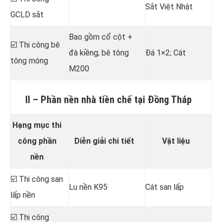
Sắt Việt Nhật
GCLD sắt
Bao gồm cổ cột +
☑️ Thi công bê
đà kiềng; bê tông
Đá 1×2; Cát
tông móng
M200
II – Phần nền nhà tiền chế tại Đồng Tháp
Hạng mục thi
công phần
Diễn giải chi tiết
Vật liệu
nền
☑️ Thi công san
Lu nền K95
Cát san lấp
lấp nền
☑️ Thi công