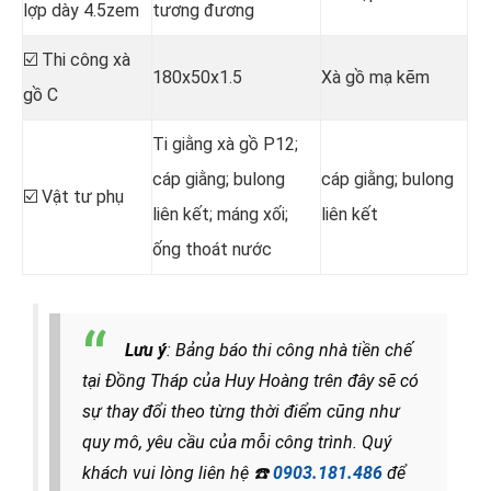
lợp dày 4.5zem
tương đương
☑️ Thi công xà
180x50x1.5
Xà gồ mạ kẽm
gồ C
Ti giằng xà gồ P12;
cáp giằng; bulong
cáp giằng; bulong
☑️ Vật tư phụ
liên kết; máng xối;
liên kết
ống thoát nước
Lưu ý
: Bảng báo thi công nhà tiền chế
tại Đồng Tháp của Huy Hoàng trên đây sẽ có
sự thay đổi theo từng thời điểm cũng như
quy mô, yêu cầu của mỗi công trình. Quý
khách vui lòng liên hệ
☎️
0903.181.486
để