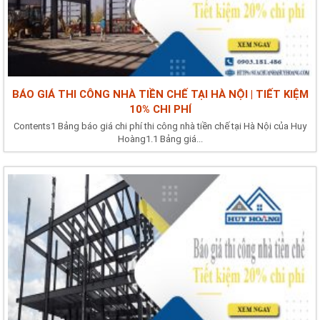
BÁO GIÁ THI CÔNG NHÀ TIỀN CHẾ TẠI HÀ NỘI | TIẾT KIỆM
10% CHI PHÍ
Contents1 Bảng báo giá chi phí thi công nhà tiền chế tại Hà Nội của Huy
Hoàng1.1 Bảng giá...