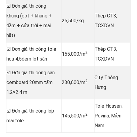
☑️ Đơn giá thi công
khung (cột + khung +
Thép CT3,
25,500/kg
dầm + cửa trời + mái
TCXDVN
hắt)
☑️ Đơn giá thi công tole
Thép CT3,
2
155,000/m
hoa 4.5dem lót sàn
TCXDVN
☑️ Đơn giá thi công sàn
C.ty Thông
2
cemboard 20mm tấm
230,600/m
Hưng
1.2×2.4 m
Tole Hoasen,
☑️ Đơn giá thi công lợp
2
145,500/m
Povina, Miền
mái tole
Nam