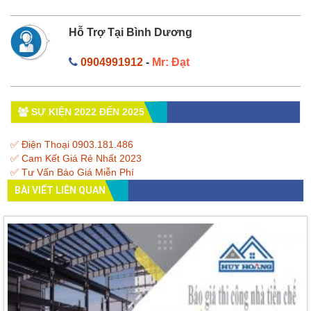
Hỗ Trợ Tại Bình Dương
0904991912
-
Mr: Đạt
SỰ KIỆN 2022 ĐẾN 2025
✅ Điện Thoại 0903.181.486
✅ Cam Kết Giá Rẻ Nhất 2023
✅ Tư Vấn Báo Giá Miễn Phí
BÀI VIẾT LIÊN QUAN