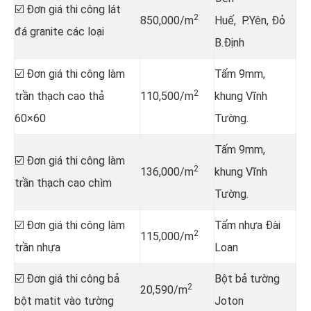
☑️ Đơn giá thi công lát
2
850,000/m
Huế, P.Yên, Đỏ
đá granite các loại
B.Định
☑️ Đơn giá thi công làm
Tấm 9mm,
2
trần thạch cao thả
110,500/m
khung Vĩnh
60×60
Tường.
Tấm 9mm,
☑️ Đơn giá thi công làm
2
136,000/m
khung Vĩnh
trần thạch cao chìm
Tường.
☑️ Đơn giá thi công làm
Tấm nhựa Đài
2
115,000/m
trần nhựa
Loan
☑️ Đơn giá thi công bả
Bột bả tường
2
20,590/m
bột matit vào tường
Joton