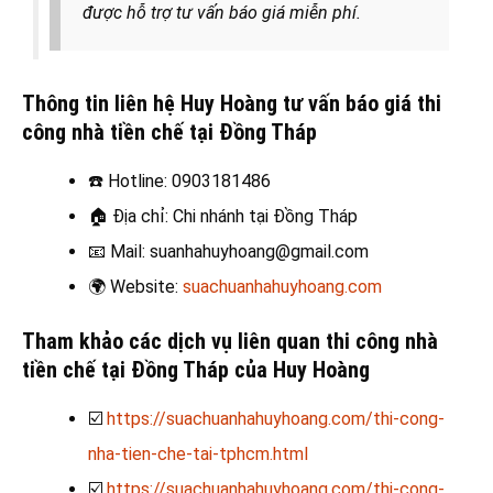
được hỗ trợ tư vấn báo giá miễn phí.
Thông tin liên hệ Huy Hoàng tư vấn báo giá thi
công nhà tiền chế tại Đồng Tháp
☎️
Hotline: 0903181486
🏠
Địa chỉ: Chi nhánh tại Đồng Tháp
📧
Mail: suanhahuyhoang@gmail.com
🌍
Website:
suachuanhahuyhoang.com
Tham khảo các dịch vụ liên quan thi công nhà
tiền chế tại Đồng Tháp của Huy Hoàng
☑️
https://suachuanhahuyhoang.com/thi-cong-
nha-tien-che-tai-tphcm.html
☑️
https://suachuanhahuyhoang.com/thi-cong-