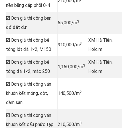
210,000/m
nền bằng cấp phối 0-4
☑️ Đơn giá thi công ban
3
55,000/m
đổ đất dư
☑️ Đơn giá thi công bê
XM Hà Tiên,
3
910,000/m
tông lót đá 1×2, M150
Holcim
☑️ Đơn giá thi công bê
XM Hà Tiên,
3
1,150,000/m
tông đá 1×2, mác 250
Holcim
☑️ Đơn giá thi công ván
2
khuôn kết móng, cột,
140,500/m
dầm sàn..
☑️ Đơn giá thi công ván
3
khuôn kết cấu phức tạp
210,500/m