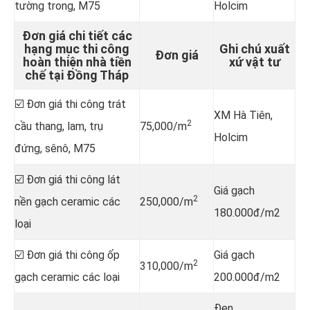
tường trong, M75
Holcim
Đơn giá chi tiết các
hạng mục thi công
Ghi chú xuất
Đơn giá
hoàn thiện nhà tiền
xứ vật tư
chế tại Đồng Tháp
☑️ Đơn giá thi công trát
XM Hà Tiên,
2
cầu thang, lam, trụ
75,000/m
Holcim
đứng, sênô, M75
☑️ Đơn giá thi công lát
Giá gạch
2
nền gạch ceramic các
250,000/m
180.000đ/m2
loại
☑️ Đơn giá thi công ốp
Giá gạch
2
310,000/m
gạch ceramic các loại
200.000đ/m2
Đen