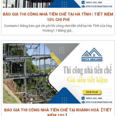
BÁO GIÁ THI CÔNG NHÀ TIỀN CHẾ TẠI HÀ TĨNH | TIẾT KIỆM
10% CHI PHÍ
Contents1 Bảng báo giá chi phí thi công nhà tiền chế tại Hà Tĩnh của Huy
Hoàng1.1 Bảng giá...
BÁO GIÁ THI CÔNG NHÀ TIỀN CHẾ TẠI KHÁNH HOÀ【TIẾT
KIỆM 10%】