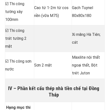
☑️ Thi công
Cao từ 1-2m từ cos
Gạch Tuynel
tường xây
nền (vữa M75)
80x80x180
100mm
☑️ Thi công
Xi măng Hà Tiên;
trát tường 2
cát
mặt
Maxilite nội thất
☑️ Thi công sơn
Sơn 2 mặt
ngoại thất, Bột
nước
trét Juton
IV – Phần kết cấu thép nhà tiền chế tại Đồng
Tháp
Hạng mục thi