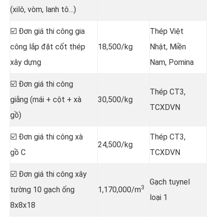
(xilô, vòm, lanh tô…)
☑️ Đơn giá thi công gia
Thép Việt
công lắp đặt cốt thép
18,500/kg
Nhật, Miền
xây dựng
Nam, Pomina
☑️ Đơn giá thi công
Thép CT3,
giằng (mái + cột + xà
30,500/kg
TCXDVN
gồ)
☑️ Đơn giá thi công xà
Thép CT3,
24,500/kg
gồ C
TCXDVN
☑️ Đơn giá thi công xây
Gạch tuynel
3
tường 10 gạch ống
1,170,000/m
loại 1
8x8x18