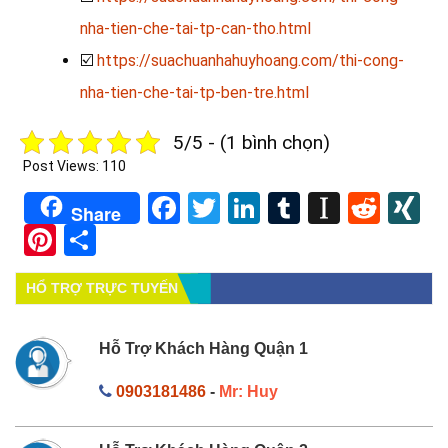
nha-tien-che-tai-tp-can-tho.html
☑️
https://suachuanhahuyhoang.com/thi-cong-
nha-tien-che-tai-tp-ben-tre.html
5/5 - (1 bình chọn)
Post Views:
110
Facebook
Twitter
LinkedIn
Tumblr
Instapa
Redd
X
Share
Pinterest
Share
HỔ TRỢ TRỰC TUYẾN
Hỗ Trợ Khách Hàng Quận 1
0903181486
-
Mr: Huy