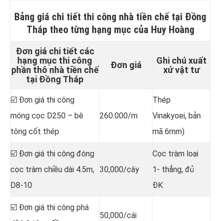
Bảng giá chi tiết
thi công nhà tiền chế tại Đồng
Tháp
theo từng hạng mục của Huy Hoàng
Đơn giá chi tiết các
hạng mục thi công
Ghi chú xuất
Đơn giá
phần thô nhà tiền chế
xứ vật tư
tại Đồng Tháp
☑️ Đơn giá thi công
Thép
móng cọc D250 – bê
260.000/m
Vinakyoei, bản
tông cốt thép
mã 6mm)
☑️ Đơn giá thi công đóng
Cọc tràm loại
cọc tràm chiều dài 4.5m,
30,000/cây
1- thẳng, đủ
D8-10
ĐK
☑️ Đơn giá thi công phá
50,000/cái