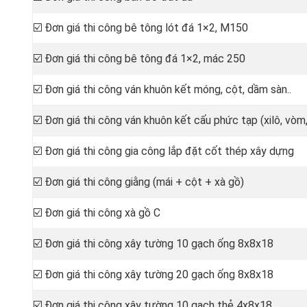
☑️ Đơn giá thi công bê tông lót đá 1×2, M150
☑️ Đơn giá thi công bê tông đá 1×2, mác 250
☑️ Đơn giá thi công ván khuôn kết móng, cột, dầm sàn..
☑️ Đơn giá thi công ván khuôn kết cấu phức tạp (xilô, vòm,
☑️ Đơn giá thi công gia công lắp đặt cốt thép xây dựng
☑️ Đơn giá thi công giằng (mái + cột + xà gồ)
☑️ Đơn giá thi công xà gồ C
☑️ Đơn giá thi công xây tường 10 gạch ống 8x8x18
☑️ Đơn giá thi công xây tường 20 gạch ống 8x8x18
☑️ Đơn giá thi công xây tường 10 gạch thẻ 4x8x18