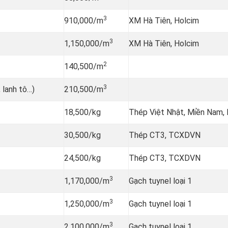
3
910,000/m
XM Hà Tiên, Holcim
3
1,150,000/m
XM Hà Tiên, Holcim
2
140,500/m
3
 lanh tô…)
210,500/m
18,500/kg
Thép Việt Nhật, Miền Nam,
30,500/kg
Thép CT3, TCXDVN
24,500/kg
Thép CT3, TCXDVN
3
1,170,000/m
Gạch tuynel loại 1
3
1,250,000/m
Gạch tuynel loại 1
3
2,100,000/m
Gạch tuynel loại 1