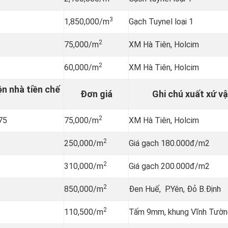
3
1,850,000/m
Gạch Tuynel loại 1
2
75,000/m
XM Hà Tiên, Holcim
2
60,000/m
XM Hà Tiên, Holcim
ện nhà tiền chế
Đơn giá
Ghi chú xuất xứ vậ
2
M75
75,000/m
XM Hà Tiên, Holcim
2
250,000/m
Giá gạch 180.000đ/m2
2
310,000/m
Giá gạch 200.000đ/m2
2
850,000/m
Đen Huế, P.Yên, Đỏ B.Định
2
110,500/m
Tấm 9mm, khung Vĩnh Tườn