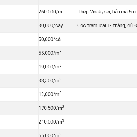
260.000/m
Thép Vinakyoei, bản mã 6m
30,000/cây
Cọc tràm loại 1- thẳng, đủ 
50,000/cái
3
55,000/m
3
19,000/m
3
38,500/m
3
13,000/m
3
170.500/m
3
210,000/m
3
55,000/m