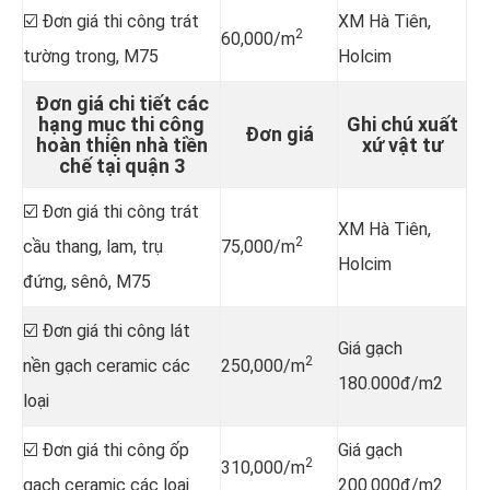
☑️ Đơn giá thi công trát
XM Hà Tiên,
2
60,000/m
tường trong, M75
Holcim
Đơn giá chi tiết các
hạng mục thi công
Ghi chú xuất
Đơn giá
hoàn thiện nhà tiền
xứ vật tư
chế tại quận 3
☑️ Đơn giá thi công trát
XM Hà Tiên,
2
cầu thang, lam, trụ
75,000/m
Holcim
đứng, sênô, M75
☑️ Đơn giá thi công lát
Giá gạch
2
nền gạch ceramic các
250,000/m
180.000đ/m2
loại
☑️ Đơn giá thi công ốp
Giá gạch
2
310,000/m
gạch ceramic các loại
200.000đ/m2