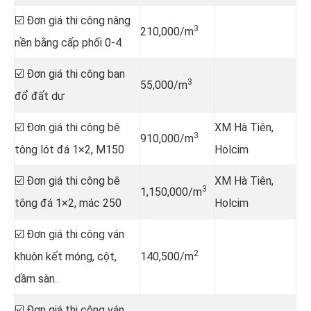
☑️ Đơn giá thi công nâng
3
210,000/m
nền bằng cấp phối 0-4
☑️ Đơn giá thi công ban
3
55,000/m
đổ đất dư
☑️ Đơn giá thi công bê
XM Hà Tiên,
3
910,000/m
tông lót đá 1×2, M150
Holcim
☑️ Đơn giá thi công bê
XM Hà Tiên,
3
1,150,000/m
tông đá 1×2, mác 250
Holcim
☑️ Đơn giá thi công ván
2
khuôn kết móng, cột,
140,500/m
dầm sàn..
☑️ Đơn giá thi công ván