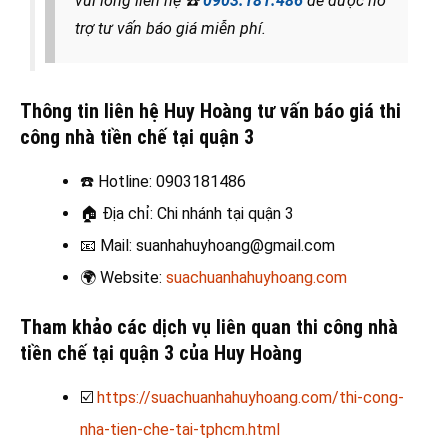
vui lòng liên hệ
☎️
0903.181.486
để được hỗ
trợ tư vấn báo giá miễn phí.
Thông tin liên hệ Huy Hoàng tư vấn báo giá thi
công nhà tiền chế tại quận 3
☎️
Hotline: 0903181486
🏠
Địa chỉ: Chi nhánh tại quận 3
📧
Mail: suanhahuyhoang@gmail.com
🌍
Website:
suachuanhahuyhoang.com
Tham khảo các dịch vụ liên quan thi công nhà
tiền chế tại quận 3 của Huy Hoàng
☑️
https://suachuanhahuyhoang.com/thi-cong-
nha-tien-che-tai-tphcm.html