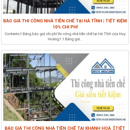
BÁO GIÁ THI CÔNG NHÀ TIỀN CHẾ TẠI HÀ TĨNH | TIẾT KIỆM
10% CHI PHÍ
Contents1 Bảng báo giá chi phí thi công nhà tiền chế tại Hà Tĩnh của Huy
Hoàng1.1 Bảng giá...
BÁO GIÁ THI CÔNG NHÀ TIỀN CHẾ TẠI KHÁNH HOÀ【TIẾT