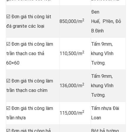
Đen
☑️ Đơn giá thi công lát
2
850,000/m
Huế, P.Yên, Đỏ
đá granite các loại
B.Định
☑️ Đơn giá thi công làm
Tấm 9mm,
2
trần thạch cao thả
110,500/m
khung Vĩnh
60×60
Tường.
Tấm 9mm,
☑️ Đơn giá thi công làm
2
136,000/m
khung Vĩnh
trần thạch cao chìm
Tường.
☑️ Đơn giá thi công làm
Tấm nhựa Đài
2
115,000/m
trần nhựa
Loan
☑️ Đơn giá thi công bả
Bột bả tường