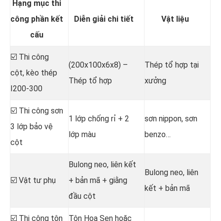
Hạng mục thi
công phần kết
Diễn giải chi tiết
Vật liệu
cấu
☑️ Thi công
(200x100x6x8) –
Thép tổ hợp tại
cột, kèo thép
Thép tổ hợp
xưởng
I200-300
☑️ Thi công sơn
1 lớp chống rỉ + 2
sơn nippon, sơn
3 lớp bảo vệ
lớp màu
benzo…
cột
Bulong neo, liên kết
Bulong neo, liên
☑️ Vật tư phụ
+ bản mã + giằng
kết + bản mã
đầu cột
☑️ Thi công tôn
Tôn Hoa Sen hoặc