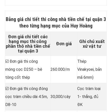
Bảng giá chi tiết
thi công nhà tiền chế tại quận 3
theo từng hạng mục của Huy Hoàng
Đơn giá chi tiết các
hạng mục thi công
Ghi chú xuất
Đơn giá
phần thô nhà tiền chế
xứ vật tư
tại quận 3
☑️ Đơn giá thi công
Thép
móng cọc D250 – bê
260.000/m
Vinakyoei, bản
tông cốt thép
mã 6mm)
☑️ Đơn giá thi công đóng
Cọc tràm loại
cọc tràm chiều dài 4.5m,
30,000/cây
1- thẳng, đủ
D8-10
ĐK