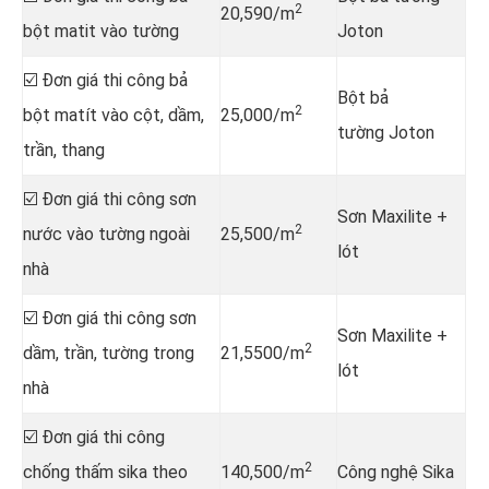
2
20,590/m
bột matit vào tường
Joton
☑️ Đơn giá thi công bả
Bột bả
2
bột matít vào cột, dầm,
25,000/m
tường Joton
trần, thang
☑️ Đơn giá thi công sơn
Sơn Maxilite +
2
nước vào tường ngoài
25,500/m
lót
nhà
☑️ Đơn giá thi công sơn
Sơn Maxilite +
2
dầm, trần, tường trong
21,5500/m
lót
nhà
☑️ Đơn giá thi công
2
chống thấm sika theo
140,500/m
Công nghệ Sika