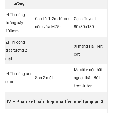
tường
☑️ Thi công
Cao từ 1-2m từ cos
Gạch Tuynel
tường xây
nền (vữa M75)
80x80x180
100mm
☑️ Thi công
Xi măng Hà Tiên;
trát tường 2
cát
mặt
Maxilite nội thất
☑️ Thi công sơn
Sơn 2 mặt
ngoại thất, Bột
nước
trét Juton
IV – Phần kết cấu thép nhà tiền chế tại quận 3