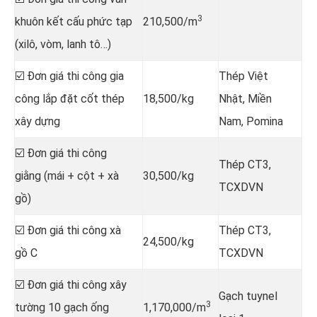
3
khuôn kết cấu phức tạp
210,500/m
(xilô, vòm, lanh tô…)
☑️ Đơn giá thi công gia
Thép Việt
công lắp đặt cốt thép
18,500/kg
Nhật, Miền
xây dựng
Nam, Pomina
☑️ Đơn giá thi công
Thép CT3,
giằng (mái + cột + xà
30,500/kg
TCXDVN
gồ)
☑️ Đơn giá thi công xà
Thép CT3,
24,500/kg
gồ C
TCXDVN
☑️ Đơn giá thi công xây
Gạch tuynel
3
tường 10 gạch ống
1,170,000/m