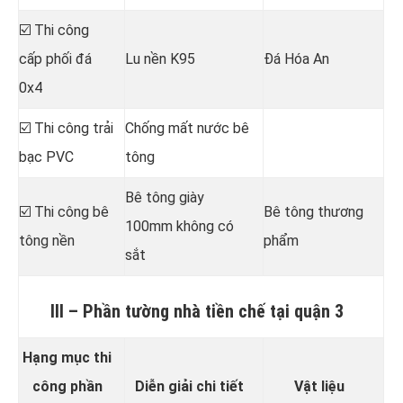
☑️ Thi công
cấp phối đá
Lu nền K95
Đá Hóa An
0x4
☑️ Thi công trải
Chống mất nước bê
bạc PVC
tông
Bê tông giày
☑️ Thi công bê
Bê tông thương
100mm không có
tông nền
phẩm
sắt
III – Phần tường nhà tiền chế tại quận 3
Hạng mục thi
công phần
Diễn giải chi tiết
Vật liệu