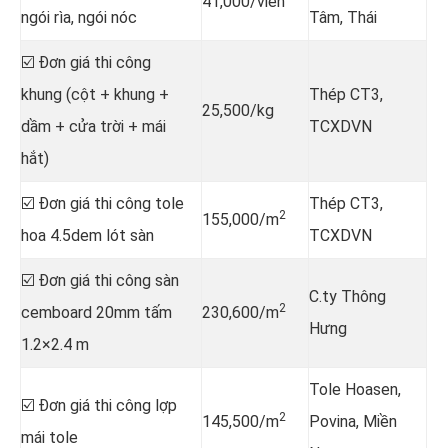
41,000/viên
ngói rìa, ngói nóc
Tâm, Thái
☑️ Đơn giá thi công
khung (cột + khung +
Thép CT3,
25,500/kg
dầm + cửa trời + mái
TCXDVN
hắt)
☑️ Đơn giá thi công tole
Thép CT3,
2
155,000/m
hoa 4.5dem lót sàn
TCXDVN
☑️ Đơn giá thi công sàn
C.ty Thông
2
cemboard 20mm tấm
230,600/m
Hưng
1.2×2.4 m
Tole Hoasen,
☑️ Đơn giá thi công lợp
2
145,500/m
Povina, Miền
mái tole