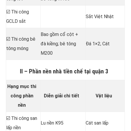
☑️ Thi công
Sắt Việt Nhật
GCLD sắt
Bao gồm cổ cột +
☑️ Thi công bê
đà kiềng; bê tông
Đá 1×2; Cát
tông móng
M200
II – Phần nền nhà tiền chế tại quận 3
Hạng mục thi
công phần
Diễn giải chi tiết
Vật liệu
nền
☑️ Thi công san
Lu nền K95
Cát san lấp
lấp nền