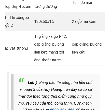
Tôn lợp mái
lợp dày 4.5zem
tương đương
☑️ Thi công xà
180x50x1.5
Xà gồ mạ kẽm
gồ C
Ti giằng xà gồ P12;
cáp giằng; bulong
cáp giằng; bulong
☑️ Vật tư phụ
liên kết; máng xối;
liên kết
ống thoát nước
Lưu ý
: Bảng báo thi công nhà tiền chế
tại quận 3 của Huy Hoàng trên đây sẽ có sự
thay đổi theo từng thời điểm cũng như quy
mô, yêu cầu của mỗi công trình. Quý khách