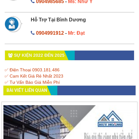
0904985685
-
Ms: Như Ý
Hỗ Trợ Tại Bình Dương
0904991912
-
Mr: Đạt
SỰ KIỆN 2022 ĐẾN 2025
✅ Điện Thoại 0903.181.486
✅ Cam Kết Giá Rẻ Nhất 2023
✅ Tư Vấn Báo Giá Miễn Phí
BÀI VIẾT LIÊN QUAN