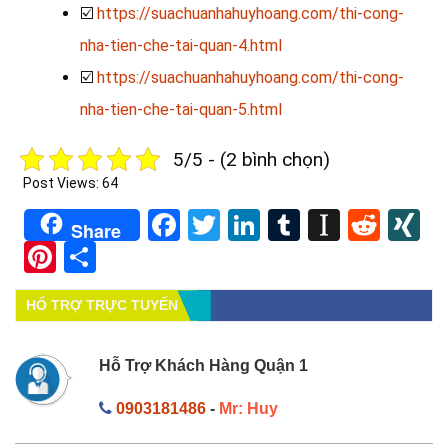
☑️
https://suachuanhahuyhoang.com/thi-cong-
nha-tien-che-tai-quan-4.html
☑️
https://suachuanhahuyhoang.com/thi-cong-
nha-tien-che-tai-quan-5.html
5/5 - (2 bình chọn)
Post Views:
64
Facebook
Twitter
LinkedIn
Tumblr
Instapa
Redd
X
Share
Pinterest
Share
HỔ TRỢ TRỰC TUYẾN
Hỗ Trợ Khách Hàng Quận 1
0903181486
-
Mr: Huy