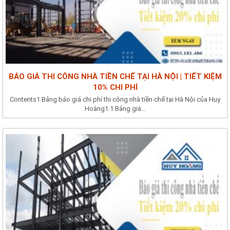
BÁO GIÁ THI CÔNG NHÀ TIỀN CHẾ TẠI HÀ NỘI | TIẾT KIỆM
10% CHI PHÍ
Contents1 Bảng báo giá chi phí thi công nhà tiền chế tại Hà Nội của Huy
Hoàng1.1 Bảng giá...