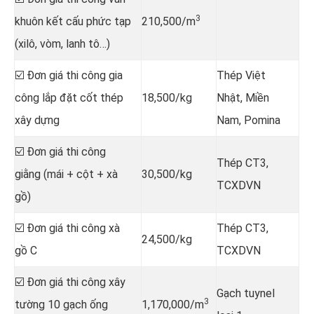
3
khuôn kết cấu phức tạp
210,500/m
(xilô, vòm, lanh tô…)
☑️ Đơn giá thi công gia
Thép Việt
công lắp đặt cốt thép
18,500/kg
Nhật, Miền
xây dựng
Nam, Pomina
☑️ Đơn giá thi công
Thép CT3,
giằng (mái + cột + xà
30,500/kg
TCXDVN
gồ)
☑️ Đơn giá thi công xà
Thép CT3,
24,500/kg
gồ C
TCXDVN
☑️ Đơn giá thi công xây
Gạch tuynel
3
tường 10 gạch ống
1,170,000/m