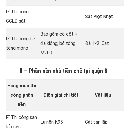
☑️ Thi công
Sắt Việt Nhật
GCLD sắt
Bao gồm cổ cột +
☑️ Thi công bê
đà kiềng; bê tông
Đá 1×2; Cát
tông móng
M200
II – Phần nền nhà tiền chế tại quận 8
Hạng mục thi
công phần
Diễn giải chi tiết
Vật liệu
nền
☑️ Thi công san
Lu nền K95
Cát san lấp
lấp nền