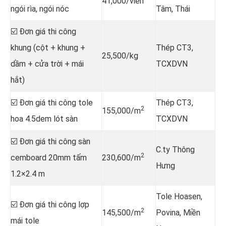
41,000/viên
ngói rìa, ngói nóc
Tâm, Thái
☑️ Đơn giá thi công
khung (cột + khung +
Thép CT3,
25,500/kg
dầm + cửa trời + mái
TCXDVN
hắt)
☑️ Đơn giá thi công tole
Thép CT3,
2
155,000/m
hoa 4.5dem lót sàn
TCXDVN
☑️ Đơn giá thi công sàn
C.ty Thông
2
cemboard 20mm tấm
230,600/m
Hưng
1.2×2.4 m
Tole Hoasen,
☑️ Đơn giá thi công lợp
2
145,500/m
Povina, Miền
mái tole