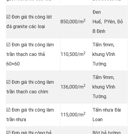
Đen
☑️ Đơn giá thi công lát
2
850,000/m
Huế, P.Yên, Đỏ
đá granite các loại
B.Định
☑️ Đơn giá thi công làm
Tấm 9mm,
2
trần thạch cao thả
110,500/m
khung Vĩnh
60×60
Tường.
Tấm 9mm,
☑️ Đơn giá thi công làm
2
136,000/m
khung Vĩnh
trần thạch cao chìm
Tường.
☑️ Đơn giá thi công làm
Tấm nhựa Đài
2
115,000/m
trần nhựa
Loan
☑️ Đơn giá thi công bả
Bột bả tường