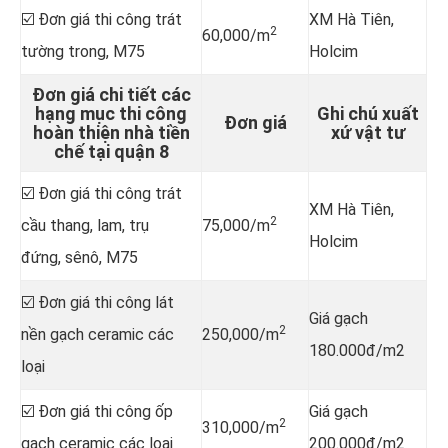
☑️ Đơn giá thi công trát
XM Hà Tiên,
2
60,000/m
tường trong, M75
Holcim
Đơn giá chi tiết các
hạng mục thi công
Ghi chú xuất
Đơn giá
hoàn thiện nhà tiền
xứ vật tư
chế tại quận 8
☑️ Đơn giá thi công trát
XM Hà Tiên,
2
cầu thang, lam, trụ
75,000/m
Holcim
đứng, sênô, M75
☑️ Đơn giá thi công lát
Giá gạch
2
nền gạch ceramic các
250,000/m
180.000đ/m2
loại
☑️ Đơn giá thi công ốp
Giá gạch
2
310,000/m
gạch ceramic các loại
200.000đ/m2