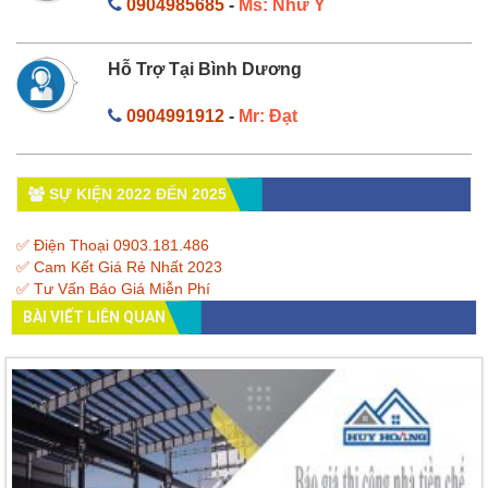
0904985685
-
Ms: Như Ý
Hỗ Trợ Tại Bình Dương
0904991912
-
Mr: Đạt
SỰ KIỆN 2022 ĐẾN 2025
✅ Điện Thoại 0903.181.486
✅ Cam Kết Giá Rẻ Nhất 2023
✅ Tư Vấn Báo Giá Miễn Phí
BÀI VIẾT LIÊN QUAN