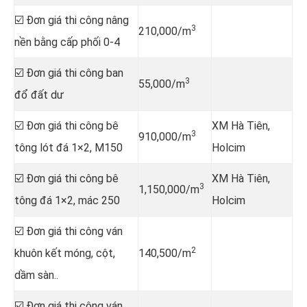
☑️ Đơn giá thi công nâng
3
210,000/m
nền bằng cấp phối 0-4
☑️ Đơn giá thi công ban
3
55,000/m
đổ đất dư
☑️ Đơn giá thi công bê
XM Hà Tiên,
3
910,000/m
tông lót đá 1×2, M150
Holcim
☑️ Đơn giá thi công bê
XM Hà Tiên,
3
1,150,000/m
tông đá 1×2, mác 250
Holcim
☑️ Đơn giá thi công ván
2
khuôn kết móng, cột,
140,500/m
dầm sàn..
☑️ Đơn giá thi công ván