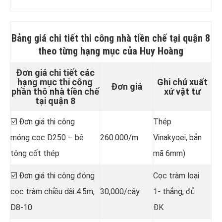
Bảng giá chi tiết
thi công nhà tiền chế tại quận 8
theo từng hạng mục của Huy Hoàng
Đơn giá chi tiết các
hạng mục thi công
Ghi chú xuất
Đơn giá
phần thô nhà tiền chế
xứ vật tư
tại quận 8
☑️ Đơn giá thi công
Thép
móng cọc D250 – bê
260.000/m
Vinakyoei, bản
tông cốt thép
mã 6mm)
☑️ Đơn giá thi công đóng
Cọc tràm loại
cọc tràm chiều dài 4.5m,
30,000/cây
1- thẳng, đủ
D8-10
ĐK