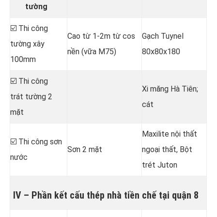
tường
☑️ Thi công
Cao từ 1-2m từ cos
Gạch Tuynel
tường xây
nền (vữa M75)
80x80x180
100mm
☑️ Thi công
Xi măng Hà Tiên;
trát tường 2
cát
mặt
Maxilite nội thất
☑️ Thi công sơn
Sơn 2 mặt
ngoại thất, Bột
nước
trét Juton
IV – Phần kết cấu thép nhà tiền chế tại quận 8