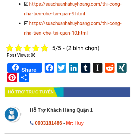
☑️
https://suachuanhahuyhoang.com/thi-cong-
nha-tien-che-tai-quan-9.html
☑️
https://suachuanhahuyhoang.com/thi-cong-
nha-tien-che-tai-quan-10.html
5/5 - (2 bình chọn)
Post Views:
86
Facebook
Twitter
LinkedIn
Tumblr
Instapa
Redd
X
Share
Pinterest
Share
HỔ TRỢ TRỰC TUYẾN
Hỗ Trợ Khách Hàng Quận 1
0903181486
-
Mr: Huy