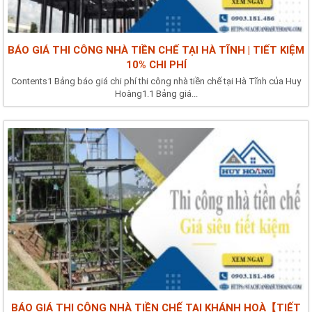
BÁO GIÁ THI CÔNG NHÀ TIỀN CHẾ TẠI HÀ TĨNH | TIẾT KIỆM
10% CHI PHÍ
Contents1 Bảng báo giá chi phí thi công nhà tiền chế tại Hà Tĩnh của Huy
Hoàng1.1 Bảng giá...
BÁO GIÁ THI CÔNG NHÀ TIỀN CHẾ TẠI KHÁNH HOÀ【TIẾT