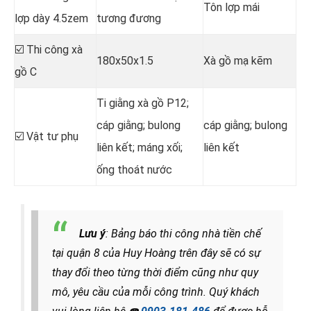
Tôn lợp mái
lợp dày 4.5zem
tương đương
☑️ Thi công xà
180x50x1.5
Xà gồ mạ kẽm
gồ C
Ti giằng xà gồ P12;
cáp giằng; bulong
cáp giằng; bulong
☑️ Vật tư phụ
liên kết; máng xối;
liên kết
ống thoát nước
Lưu ý
: Bảng báo thi công nhà tiền chế
tại quận 8 của Huy Hoàng trên đây sẽ có sự
thay đổi theo từng thời điểm cũng như quy
mô, yêu cầu của mỗi công trình. Quý khách