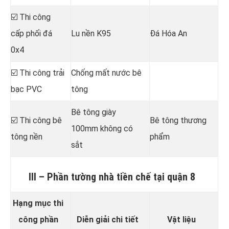
☑️ Thi công
cấp phối đá
Lu nền K95
Đá Hóa An
0x4
☑️ Thi công trải
Chống mất nước bê
bạc PVC
tông
Bê tông giày
☑️ Thi công bê
Bê tông thương
100mm không có
tông nền
phẩm
sắt
III – Phần tường nhà tiền chế tại quận 8
Hạng mục thi
công phần
Diễn giải chi tiết
Vật liệu