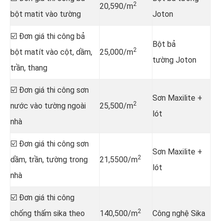
2
20,590/m
bột matit vào tường
Joton
☑️ Đơn giá thi công bả
Bột bả
2
bột matít vào cột, dầm,
25,000/m
tường Joton
trần, thang
☑️ Đơn giá thi công sơn
Sơn Maxilite +
2
nước vào tường ngoài
25,500/m
lót
nhà
☑️ Đơn giá thi công sơn
Sơn Maxilite +
2
dầm, trần, tường trong
21,5500/m
lót
nhà
☑️ Đơn giá thi công
2
chống thấm sika theo
140,500/m
Công nghệ Sika