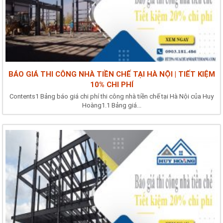
BÁO GIÁ THI CÔNG NHÀ TIỀN CHẾ TẠI HÀ NỘI | TIẾT KIỆM
10% CHI PHÍ
Contents1 Bảng báo giá chi phí thi công nhà tiền chế tại Hà Nội của Huy
Hoàng1.1 Bảng giá...