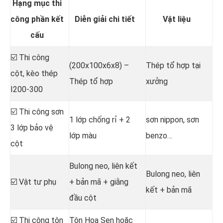
Hạng mục thi
công phần kết
Diễn giải chi tiết
Vật liệu
cấu
☑️ Thi công
(200x100x6x8) –
Thép tổ hợp tại
cột, kèo thép
Thép tổ hợp
xưởng
I200-300
☑️ Thi công sơn
1 lớp chống rỉ + 2
sơn nippon, sơn
3 lớp bảo vệ
lớp màu
benzo…
cột
Bulong neo, liên kết
Bulong neo, liên
☑️ Vật tư phụ
+ bản mã + giằng
kết + bản mã
đầu cột
☑️ Thi công tôn
Tôn Hoa Sen hoặc