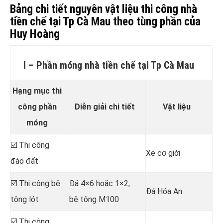
Bảng chi tiết nguyên vật liệu thi công nhà
tiền chế tại Tp Cà Mau theo tùng phần của
Huy Hoàng
I – Phần móng nhà tiền chế tại Tp Cà Mau
Hạng mục thi
công phần
Diễn giải chi tiết
Vật liệu
móng
☑️ Thi công
Xe cơ giới
đào đất
☑️ Thi công bê
Đá 4×6 hoặc 1×2;
Đá Hóa An
tông lót
bê tông M100
☑️ Thi công