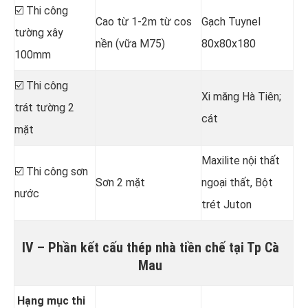
☑️ Thi công
Cao từ 1-2m từ cos
Gạch Tuynel
tường xây
nền (vữa M75)
80x80x180
100mm
☑️ Thi công
Xi măng Hà Tiên;
trát tường 2
cát
mặt
Maxilite nội thất
☑️ Thi công sơn
Sơn 2 mặt
ngoại thất, Bột
nước
trét Juton
IV – Phần kết cấu thép nhà tiền chế tại Tp Cà
Mau
Hạng mục thi