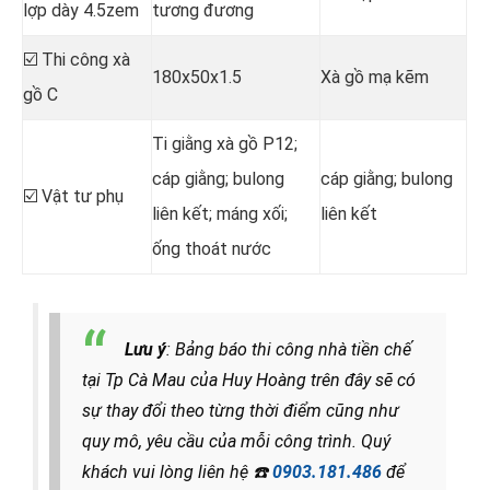
lợp dày 4.5zem
tương đương
☑️ Thi công xà
180x50x1.5
Xà gồ mạ kẽm
gồ C
Ti giằng xà gồ P12;
cáp giằng; bulong
cáp giằng; bulong
☑️ Vật tư phụ
liên kết; máng xối;
liên kết
ống thoát nước
Lưu ý
: Bảng báo thi công nhà tiền chế
tại Tp Cà Mau của Huy Hoàng trên đây sẽ có
sự thay đổi theo từng thời điểm cũng như
quy mô, yêu cầu của mỗi công trình. Quý
khách vui lòng liên hệ
☎️
0903.181.486
để