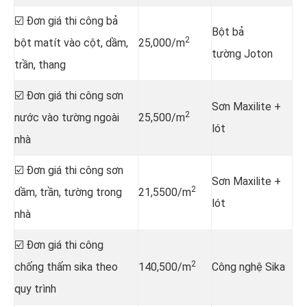
☑️ Đơn giá thi công bả
Bột bả
2
bột matít vào cột, dầm,
25,000/m
tường Joton
trần, thang
☑️ Đơn giá thi công sơn
Sơn Maxilite +
2
nước vào tường ngoài
25,500/m
lót
nhà
☑️ Đơn giá thi công sơn
Sơn Maxilite +
2
dầm, trần, tường trong
21,5500/m
lót
nhà
☑️ Đơn giá thi công
2
chống thấm sika theo
140,500/m
Công nghệ Sika
quy trình