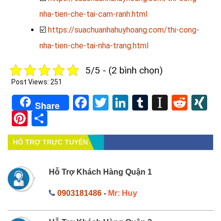
nha-tien-che-tai-cam-ranh.html
☑️
https://suachuanhahuyhoang.com/thi-cong-
nha-tien-che-tai-nha-trang.html
5/5 - (2 bình chọn)
Post Views:
251
Facebook
Twitter
LinkedIn
Tumblr
Instapa
Redd
X
Share
Pinterest
Share
HỔ TRỢ TRỰC TUYẾN
Hỗ Trợ Khách Hàng Quận 1
0903181486
-
Mr: Huy