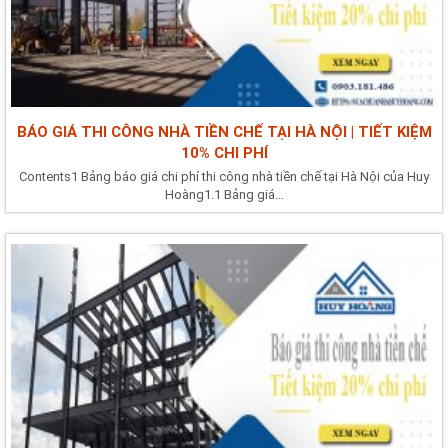
BÁO GIÁ THI CÔNG NHÀ TIỀN CHẾ TẠI HÀ NỘI | TIẾT KIỆM
10% CHI PHÍ
Contents1 Bảng báo giá chi phí thi công nhà tiền chế tại Hà Nội của Huy
Hoàng1.1 Bảng giá...