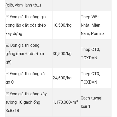
(xilô, vòm, lanh tô…)
☑️ Đơn giá thi công gia
Thép Việt
công lắp đặt cốt thép
18,500/kg
Nhật, Miền
xây dựng
Nam, Pomina
☑️ Đơn giá thi công
Thép CT3,
giằng (mái + cột + xà
30,500/kg
TCXDVN
gồ)
☑️ Đơn giá thi công xà
Thép CT3,
24,500/kg
gồ C
TCXDVN
☑️ Đơn giá thi công xây
Gạch tuynel
3
tường 10 gạch ống
1,170,000/m
loại 1
8x8x18