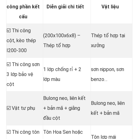
công phần kết
Diễn giải chi tiết
Vật liệu
cấu
☑️ Thi công
(200x100x6x8) –
Thép tổ hợp tại
cột, kèo thép
Thép tổ hợp
xưởng
I200-300
☑️ Thi công sơn
1 lớp chống rỉ + 2
sơn nippon, sơn
3 lớp bảo vệ
lớp màu
benzo…
cột
Bulong neo, liên kết
Bulong neo, liên
☑️ Vật tư phụ
+ bản mã + giằng
kết + bản mã
đầu cột
☑️ Thi công tôn
Tôn Hoa Sen hoặc
Tôn lợp mái