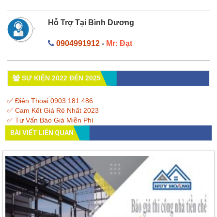
Hỗ Trợ Tại Bình Dương
0904991912
-
Mr: Đạt
SỰ KIỆN 2022 ĐẾN 2025
✅ Điện Thoại 0903.181.486
✅ Cam Kết Giá Rẻ Nhất 2023
✅ Tư Vấn Báo Giá Miễn Phí
BÀI VIẾT LIÊN QUAN