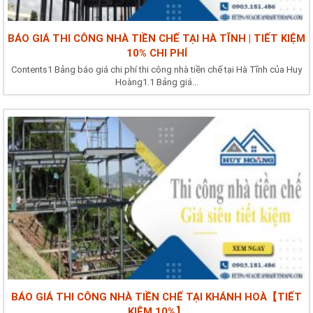
BÁO GIÁ THI CÔNG NHÀ TIỀN CHẾ TẠI HÀ TĨNH | TIẾT KIỆM
10% CHI PHÍ
Contents1 Bảng báo giá chi phí thi công nhà tiền chế tại Hà Tĩnh của Huy
Hoàng1.1 Bảng giá...
BÁO GIÁ THI CÔNG NHÀ TIỀN CHẾ TẠI KHÁNH HOÀ【TIẾT
KIỆM 10%】