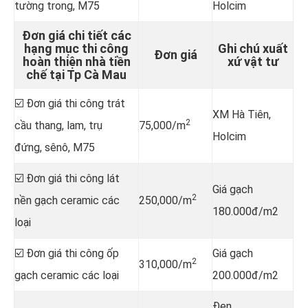
tường trong, M75
Holcim
Đơn giá chi tiết các
hạng mục thi công
Ghi chú xuất
Đơn giá
hoàn thiện nhà tiền
xứ vật tư
chế tại Tp Cà Mau
☑️ Đơn giá thi công trát
XM Hà Tiên,
2
cầu thang, lam, trụ
75,000/m
Holcim
đứng, sênô, M75
☑️ Đơn giá thi công lát
Giá gạch
2
nền gạch ceramic các
250,000/m
180.000đ/m2
loại
☑️ Đơn giá thi công ốp
Giá gạch
2
310,000/m
gạch ceramic các loại
200.000đ/m2
Đen