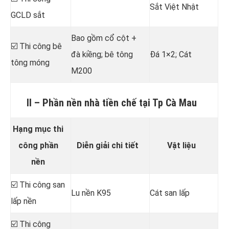
Sắt Việt Nhật
GCLD sắt
Bao gồm cổ cột +
☑️ Thi công bê
đà kiềng; bê tông
Đá 1×2; Cát
tông móng
M200
II – Phần nền nhà tiền chế tại Tp Cà Mau
Hạng mục thi
công phần
Diễn giải chi tiết
Vật liệu
nền
☑️ Thi công san
Lu nền K95
Cát san lấp
lấp nền
☑️ Thi công