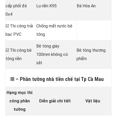
cấp phối đá
Lu nền K95
Đá Hóa An
0x4
☑️ Thi công trải
Chống mất nước bê
bạc PVC
tông
Bê tông giày
☑️ Thi công bê
Bê tông thương
100mm không có
tông nền
phẩm
sắt
III – Phần tường nhà tiền chế tại Tp Cà Mau
Hạng mục thi
công phần
Diễn giải chi tiết
Vật liệu
tường