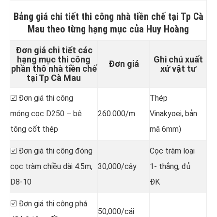
Bảng giá chi tiết
thi công nhà tiền chế tại Tp Cà
Mau
theo từng hạng mục của Huy Hoàng
Đơn giá chi tiết các
hạng mục thi công
Ghi chú xuất
Đơn giá
phần thô nhà tiền chế
xứ vật tư
tại Tp Cà Mau
☑️ Đơn giá thi công
Thép
móng cọc D250 – bê
260.000/m
Vinakyoei, bản
tông cốt thép
mã 6mm)
☑️ Đơn giá thi công đóng
Cọc tràm loại
cọc tràm chiều dài 4.5m,
30,000/cây
1- thẳng, đủ
D8-10
ĐK
☑️ Đơn giá thi công phá
50,000/cái