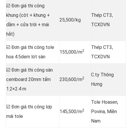
☑️ Đơn giá thi công
khung (cột + khung +
Thép CT3,
25,500/kg
dầm + cửa trời + mái
TCXDVN
hắt)
☑️ Đơn giá thi công tole
Thép CT3,
2
155,000/m
hoa 4.5dem lót sàn
TCXDVN
☑️ Đơn giá thi công sàn
C.ty Thông
2
cemboard 20mm tấm
230,600/m
Hưng
1.2×2.4 m
Tole Hoasen,
☑️ Đơn giá thi công lợp
2
145,500/m
Povina, Miền
mái tole
Nam