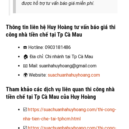
được hỗ trợ tư vấn báo giá miễn phí.
Thông tin liên hệ Huy Hoàng tư vấn báo giá thi
công nhà tiền chế tại Tp Cà Mau
☎️
Hotline: 0903181486
🏠
Địa chỉ: Chi nhánh tại Tp Cà Mau
📧
Mail: suanhahuyhoang@gmail.com
🌍
Website:
suachuanhahuyhoang.com
Tham khảo các dịch vụ liên quan thi công nhà
tiền chế tại Tp Cà Mau của Huy Hoàng
☑️
https://suachuanhahuyhoang.com/thi-cong-
nha-tien-che-tai-tphcm.html
☑️
https://suachuanhahuyhoang.com/thi-cong-