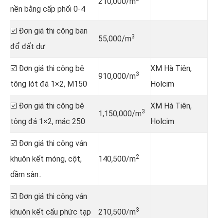
210,000/m
nền bằng cấp phối 0-4
☑️ Đơn giá thi công ban
3
55,000/m
đổ đất dư
☑️ Đơn giá thi công bê
XM Hà Tiên,
3
910,000/m
tông lót đá 1×2, M150
Holcim
☑️ Đơn giá thi công bê
XM Hà Tiên,
3
1,150,000/m
tông đá 1×2, mác 250
Holcim
☑️ Đơn giá thi công ván
2
khuôn kết móng, cột,
140,500/m
dầm sàn..
☑️ Đơn giá thi công ván
3
khuôn kết cấu phức tạp
210,500/m