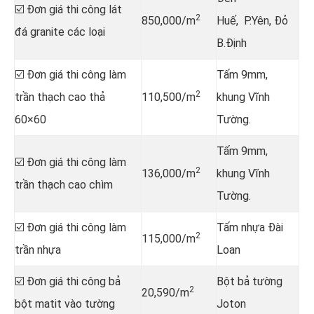
☑️ Đơn giá thi công lát
2
850,000/m
Huế, P.Yên, Đỏ
đá granite các loại
B.Định
☑️ Đơn giá thi công làm
Tấm 9mm,
2
trần thạch cao thả
110,500/m
khung Vĩnh
60×60
Tường.
Tấm 9mm,
☑️ Đơn giá thi công làm
2
136,000/m
khung Vĩnh
trần thạch cao chìm
Tường.
☑️ Đơn giá thi công làm
Tấm nhựa Đài
2
115,000/m
trần nhựa
Loan
☑️ Đơn giá thi công bả
Bột bả tường
2
20,590/m
bột matit vào tường
Joton