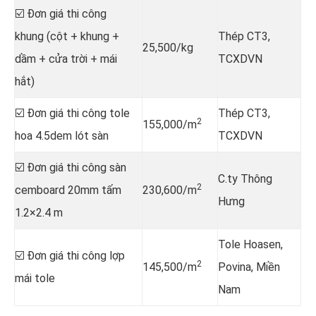
☑️ Đơn giá thi công
khung (cột + khung +
Thép CT3,
25,500/kg
dầm + cửa trời + mái
TCXDVN
hắt)
☑️ Đơn giá thi công tole
Thép CT3,
2
155,000/m
hoa 4.5dem lót sàn
TCXDVN
☑️ Đơn giá thi công sàn
C.ty Thông
2
cemboard 20mm tấm
230,600/m
Hưng
1.2×2.4 m
Tole Hoasen,
☑️ Đơn giá thi công lợp
2
145,500/m
Povina, Miền
mái tole
Nam