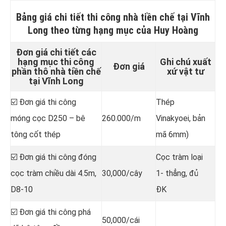
Bảng giá chi tiết
thi công nhà tiền chế tại Vĩnh
Long
theo từng hạng mục của Huy Hoàng
Đơn giá chi tiết các
hạng mục thi công
Ghi chú xuất
Đơn giá
phần thô nhà tiền chế
xứ vật tư
tại Vĩnh Long
☑️ Đơn giá thi công
Thép
móng cọc D250 – bê
260.000/m
Vinakyoei, bản
tông cốt thép
mã 6mm)
☑️ Đơn giá thi công đóng
Cọc tràm loại
cọc tràm chiều dài 4.5m,
30,000/cây
1- thẳng, đủ
D8-10
ĐK
☑️ Đơn giá thi công phá
50,000/cái