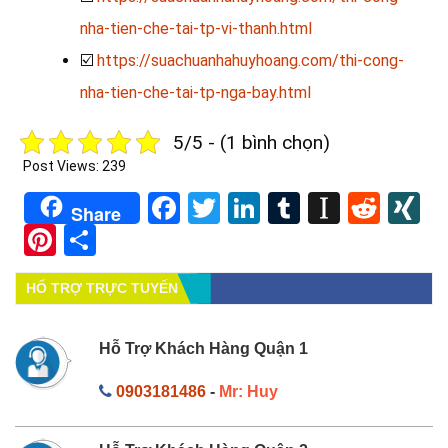
nha-tien-che-tai-tp-vi-thanh.html
☑️
https://suachuanhahuyhoang.com/thi-cong-
nha-tien-che-tai-tp-nga-bay.html
5/5 - (1 bình chọn)
Post Views:
239
Facebook
Twitter
LinkedIn
Tumblr
Instapa
Redd
X
Share
Pinterest
Share
HỔ TRỢ TRỰC TUYẾN
Hỗ Trợ Khách Hàng Quận 1
0903181486
-
Mr: Huy