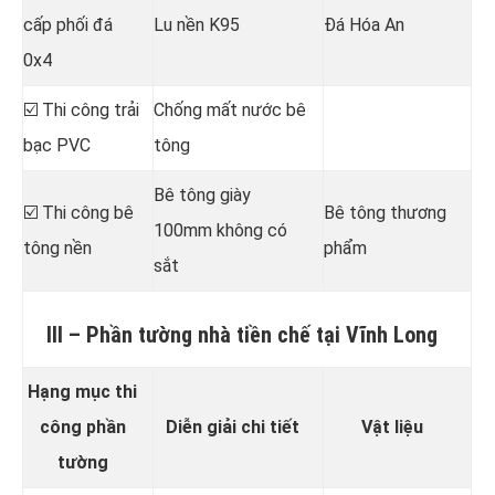
cấp phối đá
Lu nền K95
Đá Hóa An
0x4
☑️ Thi công trải
Chống mất nước bê
bạc PVC
tông
Bê tông giày
☑️ Thi công bê
Bê tông thương
100mm không có
tông nền
phẩm
sắt
III – Phần tường nhà tiền chế tại Vĩnh Long
Hạng mục thi
công phần
Diễn giải chi tiết
Vật liệu
tường