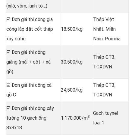
(xilô, vòm, lanh tô…)
☑️ Đơn giá thi công gia
Thép Việt
công lắp đặt cốt thép
18,500/kg
Nhật, Miền
xây dựng
Nam, Pomina
☑️ Đơn giá thi công
Thép CT3,
giằng (mái + cột + xà
30,500/kg
TCXDVN
gồ)
☑️ Đơn giá thi công xà
Thép CT3,
24,500/kg
gồ C
TCXDVN
☑️ Đơn giá thi công xây
Gạch tuynel
3
tường 10 gạch ống
1,170,000/m
loại 1
8x8x18