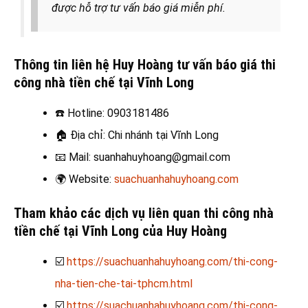
được hỗ trợ tư vấn báo giá miễn phí.
Thông tin liên hệ Huy Hoàng tư vấn báo giá thi
công nhà tiền chế tại Vĩnh Long
☎️
Hotline: 0903181486
🏠
Địa chỉ: Chi nhánh tại Vĩnh Long
📧
Mail: suanhahuyhoang@gmail.com
🌍
Website:
suachuanhahuyhoang.com
Tham khảo các dịch vụ liên quan thi công nhà
tiền chế tại Vĩnh Long của Huy Hoàng
☑️
https://suachuanhahuyhoang.com/thi-cong-
nha-tien-che-tai-tphcm.html
☑️
https://suachuanhahuyhoang.com/thi-cong-