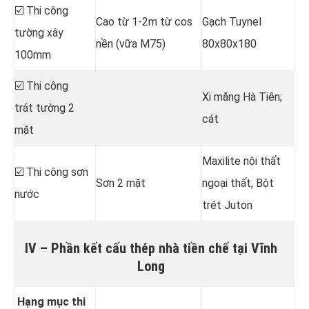
☑️ Thi công
Cao từ 1-2m từ cos
Gạch Tuynel
tường xây
nền (vữa M75)
80x80x180
100mm
☑️ Thi công
Xi măng Hà Tiên;
trát tường 2
cát
mặt
Maxilite nội thất
☑️ Thi công sơn
Sơn 2 mặt
ngoại thất, Bột
nước
trét Juton
IV – Phần kết cấu thép nhà tiền chế tại Vĩnh
Long
Hạng mục thi