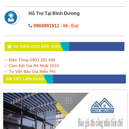
Hỗ Trợ Tại Bình Dương
0904991912
-
Mr: Đạt
SỰ KIỆN 2022 ĐẾN 2025
✅ Điện Thoại 0903.181.486
✅ Cam Kết Giá Rẻ Nhất 2023
✅ Tư Vấn Báo Giá Miễn Phí
BÀI VIẾT LIÊN QUAN