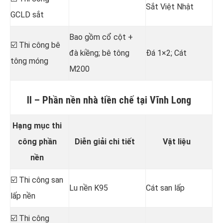
Sắt Việt Nhật
GCLD sắt
Bao gồm cổ cột +
☑️ Thi công bê
đà kiềng; bê tông
Đá 1×2; Cát
tông móng
M200
II – Phần nền nhà tiền chế tại Vĩnh Long
Hạng mục thi
công phần
Diễn giải chi tiết
Vật liệu
nền
☑️ Thi công san
Lu nền K95
Cát san lấp
lấp nền
☑️ Thi công