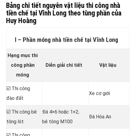
Bảng chi tiết nguyên vật liệu thi công nhà
tiền chế tại Vĩnh Long theo tùng phần của
Huy Hoàng
I – Phần móng nhà tiền chế tại Vĩnh Long
Hạng mục thi
công phần
Diễn giải chi tiết
Vật liệu
móng
☑️ Thi công
Xe cơ giới
đào đất
☑️ Thi công bê
Đá 4×6 hoặc 1×2;
Đá Hóa An
tông lót
bê tông M100
☑️ Thi công