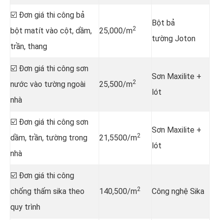
☑️ Đơn giá thi công bả
Bột bả
2
bột matít vào cột, dầm,
25,000/m
tường Joton
trần, thang
☑️ Đơn giá thi công sơn
Sơn Maxilite +
2
nước vào tường ngoài
25,500/m
lót
nhà
☑️ Đơn giá thi công sơn
Sơn Maxilite +
2
dầm, trần, tường trong
21,5500/m
lót
nhà
☑️ Đơn giá thi công
2
chống thấm sika theo
140,500/m
Công nghệ Sika
quy trình