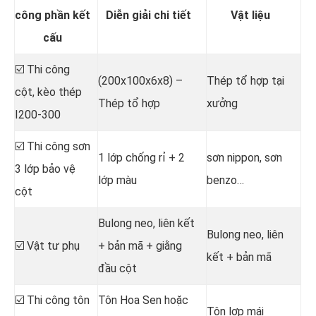
công phần kết
Diễn giải chi tiết
Vật liệu
cấu
☑️ Thi công
(200x100x6x8) –
Thép tổ hợp tại
cột, kèo thép
Thép tổ hợp
xưởng
I200-300
☑️ Thi công sơn
1 lớp chống rỉ + 2
sơn nippon, sơn
3 lớp bảo vệ
lớp màu
benzo…
cột
Bulong neo, liên kết
Bulong neo, liên
☑️ Vật tư phụ
+ bản mã + giằng
kết + bản mã
đầu cột
☑️ Thi công tôn
Tôn Hoa Sen hoặc
Tôn lợp mái