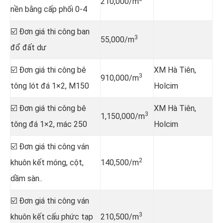
210,000/m
nền bằng cấp phối 0-4
☑️ Đơn giá thi công ban
3
55,000/m
đổ đất dư
☑️ Đơn giá thi công bê
XM Hà Tiên,
3
910,000/m
tông lót đá 1×2, M150
Holcim
☑️ Đơn giá thi công bê
XM Hà Tiên,
3
1,150,000/m
tông đá 1×2, mác 250
Holcim
☑️ Đơn giá thi công ván
2
khuôn kết móng, cột,
140,500/m
dầm sàn..
☑️ Đơn giá thi công ván
3
khuôn kết cấu phức tạp
210,500/m