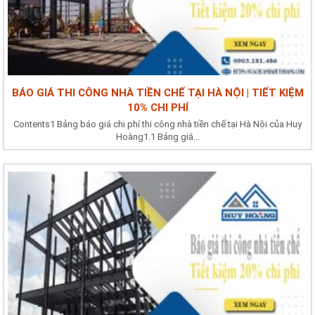
BÁO GIÁ THI CÔNG NHÀ TIỀN CHẾ TẠI HÀ NỘI | TIẾT KIỆM
10% CHI PHÍ
Contents1 Bảng báo giá chi phí thi công nhà tiền chế tại Hà Nội của Huy
Hoàng1.1 Bảng giá...