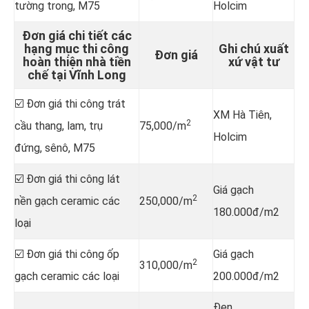
tường trong, M75
Holcim
Đơn giá chi tiết các
hạng mục thi công
Ghi chú xuất
Đơn giá
hoàn thiện nhà tiền
xứ vật tư
chế tại Vĩnh Long
☑️ Đơn giá thi công trát
XM Hà Tiên,
2
cầu thang, lam, trụ
75,000/m
Holcim
đứng, sênô, M75
☑️ Đơn giá thi công lát
Giá gạch
2
nền gạch ceramic các
250,000/m
180.000đ/m2
loại
☑️ Đơn giá thi công ốp
Giá gạch
2
310,000/m
gạch ceramic các loại
200.000đ/m2
Đen