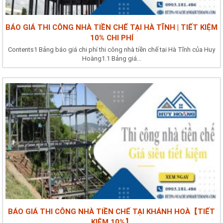
BÁO GIÁ THI CÔNG NHÀ TIỀN CHẾ TẠI HÀ TĨNH | TIẾT KIỆM
10% CHI PHÍ
Contents1 Bảng báo giá chi phí thi công nhà tiền chế tại Hà Tĩnh của Huy
Hoàng1.1 Bảng giá...
BÁO GIÁ THI CÔNG NHÀ TIỀN CHẾ TẠI KHÁNH HOÀ【TIẾT
KIỆM 10%】