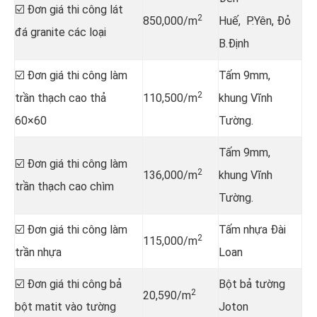
☑️ Đơn giá thi công lát
2
850,000/m
Huế, P.Yên, Đỏ
đá granite các loại
B.Định
☑️ Đơn giá thi công làm
Tấm 9mm,
2
trần thạch cao thả
110,500/m
khung Vĩnh
60×60
Tường.
Tấm 9mm,
☑️ Đơn giá thi công làm
2
136,000/m
khung Vĩnh
trần thạch cao chìm
Tường.
☑️ Đơn giá thi công làm
Tấm nhựa Đài
2
115,000/m
trần nhựa
Loan
☑️ Đơn giá thi công bả
Bột bả tường
2
20,590/m
bột matit vào tường
Joton