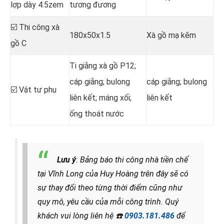
lợp dày 4.5zem
tương đương
☑️ Thi công xà
180x50x1.5
Xà gồ mạ kẽm
gồ C
Ti giằng xà gồ P12;
cáp giằng; bulong
cáp giằng; bulong
☑️ Vật tư phụ
liên kết; máng xối;
liên kết
ống thoát nước
Lưu ý
: Bảng báo thi công nhà tiền chế
tại Vĩnh Long của Huy Hoàng trên đây sẽ có
sự thay đổi theo từng thời điểm cũng như
quy mô, yêu cầu của mỗi công trình. Quý
khách vui lòng liên hệ
☎️
0903.181.486
để