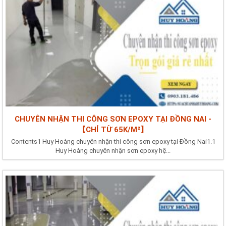
CHUYÊN NHẬN THI CÔNG SƠN EPOXY TẠI ĐỒNG NAI -
【CHỈ TỪ 65K/M²】
Contents1 Huy Hoàng chuyên nhận thi công sơn epoxy tại Đồng Nai1.1
Huy Hoàng chuyên nhận sơn epoxy hệ...