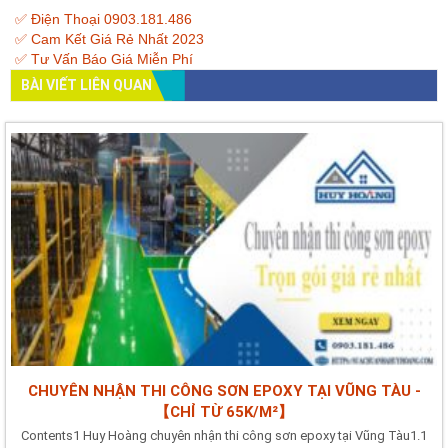
✅ Điện Thoại 0903.181.486
✅ Cam Kết Giá Rẻ Nhất 2023
✅ Tư Vấn Báo Giá Miễn Phí
BÀI VIẾT LIÊN QUAN
CHUYÊN NHẬN THI CÔNG SƠN EPOXY TẠI VŨNG TÀU -
【CHỈ TỪ 65K/M²】
Contents1 Huy Hoàng chuyên nhận thi công sơn epoxy tại Vũng Tàu1.1