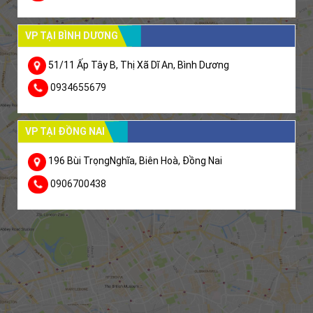
VP TẠI BÌNH DƯƠNG
51/11 Ấp Tây B, Thị Xã Dĩ An, Bình Dương
0934655679
VP TẠI ĐỒNG NAI
196 Bùi TrọngNghĩa, Biên Hoà, Đồng Nai
0906700438