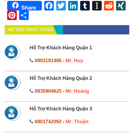
Facebook
Twitter
LinkedIn
Tumblr
Instapa
Redd
X
Share
Pinterest
Share
HỔ TRỢ TRỰC TUYẾN
Hỗ Trợ Khách Hàng Quận 1
0903181486
-
Mr: Huy
Hỗ Trợ Khách Hàng Quận 2
0835904625
-
Mr: Hoàng
Hỗ Trợ Khách Hàng Quận 3
0901742092
-
Mr: Thuận