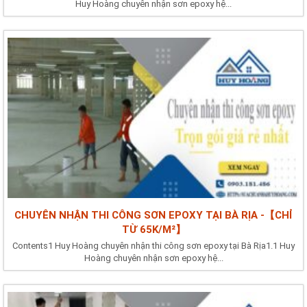
Huy Hoàng chuyên nhận sơn epoxy hệ...
CHUYÊN NHẬN THI CÔNG SƠN EPOXY TẠI BÀ RỊA -【CHỈ
TỪ 65K/M²】
Contents1 Huy Hoàng chuyên nhận thi công sơn epoxy tại Bà Rịa1.1 Huy
Hoàng chuyên nhận sơn epoxy hệ...