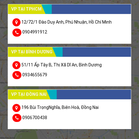
VP TẠI TPHCM
12/72/1 Đào Duy Anh, Phú Nhuận, Hồ Chí Minh
0904991912
VP TẠI BÌNH DƯƠNG
51/11 Ấp Tây B, Thị Xã Dĩ An, Bình Dương
0934655679
VP TẠI ĐỒNG NAI
196 Bùi TrọngNghĩa, Biên Hoà, Đồng Nai
0906700438