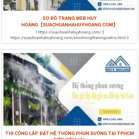
SƠ ĐỒ TRANG WEB HUY
HOÀNG【SUACHUANHAHUYHOANG.COM】
1 https://suachuanhahuyhoang.com/ 2
https://suachuanhahuyhoang.com/sonchongthamngoaitroi.html 3
https://suachuanhahuyhoang.com/nhungdieukiengkykhisuanha.html 4
https://suachuanhahuyhoang.com/biquyetluachonnoithatchuankhisuachua
5
https://suachuanhahuyhoang.com/phanbietcacloaimayphunsonphunba.htm
6 https://suachuanhahuyhoang.com/sonnaototnhat.html 7
https://suachuanhahuyhoang.com/nguyentacvaquytrinhsonchongtham.htm
8 https://suachuanhahuyhoang.com/menhthuyhopmaugi.html 9
https://suachuanhahuyhoang.com/menhkimhopmaugi.html 10...
THI CÔNG LẮP ĐẶT HỆ THỐNG PHUN SƯƠNG TẠI TPHCM