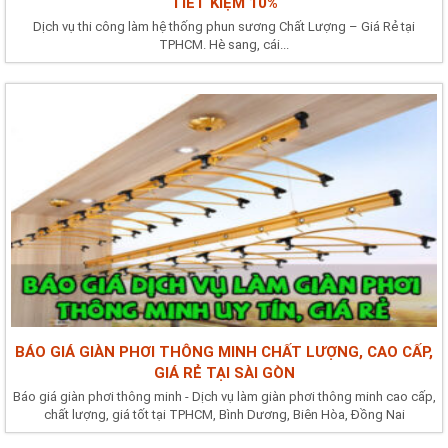
TIẾT KIỆM 10%
Dịch vụ thi công làm hệ thống phun sương Chất Lượng – Giá Rẻ tại
TPHCM. Hè sang, cái...
BÁO GIÁ GIÀN PHƠI THÔNG MINH CHẤT LƯỢNG, CAO CẤP,
GIÁ RẺ TẠI SÀI GÒN
Báo giá giàn phơi thông minh - Dịch vụ làm giàn phơi thông minh cao cấp,
chất lượng, giá tốt tại TPHCM, Bình Dương, Biên Hòa, Đồng Nai