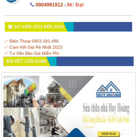
0904991912
-
Mr: Đạt
SỰ KIỆN 2022 ĐẾN 2025
✅ Điện Thoại 0903.181.486
✅ Cam Kết Giá Rẻ Nhất 2023
✅ Tư Vấn Báo Giá Miễn Phí
BÀI VIẾT LIÊN QUAN