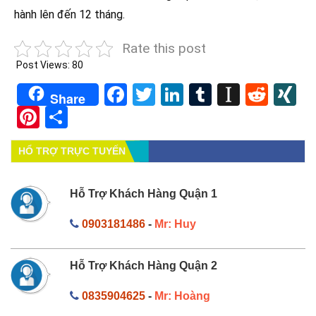
hành lên đến 12 tháng.
Rate this post
Post Views:
80
Facebook
Twitter
LinkedIn
Tumblr
Instapa
Redd
X
Share
Pinterest
Share
HỔ TRỢ TRỰC TUYẾN
Hỗ Trợ Khách Hàng Quận 1
0903181486
-
Mr: Huy
Hỗ Trợ Khách Hàng Quận 2
0835904625
-
Mr: Hoàng