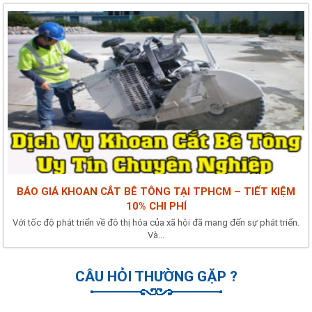
BÁO GIÁ KHOAN CẮT BÊ TÔNG TẠI TPHCM – TIẾT KIỆM
10% CHI PHÍ
Với tốc độ phát triển về đô thị hóa của xã hội đã mang đến sự phát triển.
Và...
CÂU HỎI THƯỜNG GẶP ?