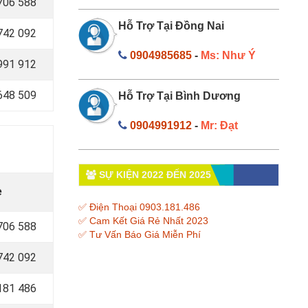
706 588
Hỗ Trợ Tại Đồng Nai
742 092
0904985685
-
Ms: Như Ý
991 912
648 509
Hỗ Trợ Tại Bình Dương
0904991912
-
Mr: Đạt
SỰ KIỆN 2022 ĐẾN 2025
e
✅ Điện Thoại 0903.181.486
✅ Cam Kết Giá Rẻ Nhất 2023
706 588
✅ Tư Vấn Báo Giá Miễn Phí
742 092
181 486