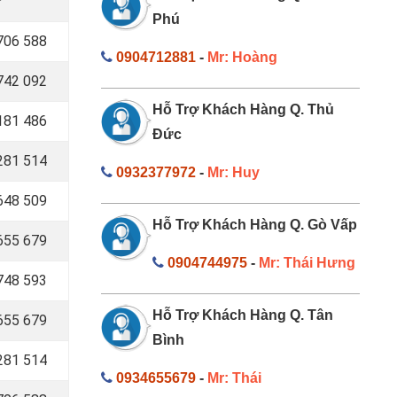
Phú
706 588
0904712881
-
Mr: Hoàng
742 092
Hỗ Trợ Khách Hàng Q. Thủ
181 486
Đức
281 514
0932377972
-
Mr: Huy
648 509
Hỗ Trợ Khách Hàng Q. Gò Vấp
655 679
0904744975
-
Mr: Thái Hưng
748 593
Hỗ Trợ Khách Hàng Q. Tân
655 679
Bình
281 514
0934655679
-
Mr: Thái