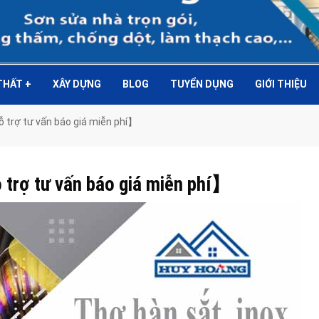
 THẤT
+
XÂY DỰNG
BLOG
TUYỂN DỤNG
GIỚI THIỆU
ỗ trợ tư vấn báo giá miễn phí】
 trợ tư vấn báo giá miễn phí】