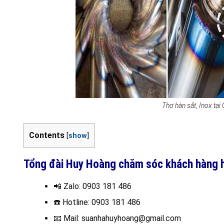
Thợ hàn sắt, Inox tạ
Contents
[
show
]
Tổng đài Huy Hoàng chăm sóc khách hàng hà
📲 Zalo
: 0903 181 486
☎️
Hotline: 0903 181 486
📧
Mail: suanhahuyhoang@gmail.com