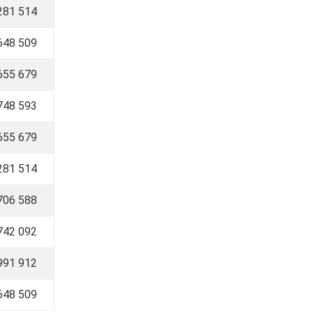
281 514
648 509
655 679
748 593
655 679
281 514
706 588
742 092
991 912
648 509