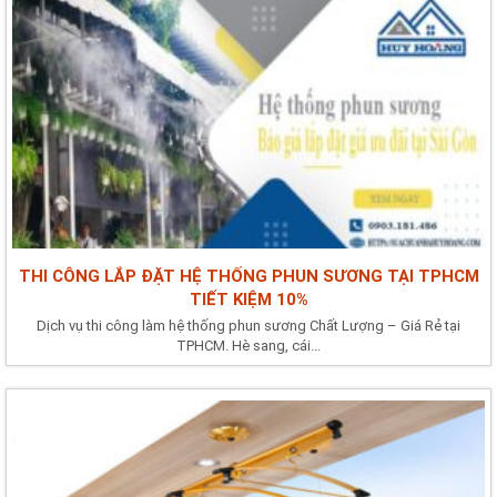
https://suachuanhahuyhoang.com/phanbietcacloaimayphunsonphunba.htm
6 https://suachuanhahuyhoang.com/sonnaototnhat.html 7
https://suachuanhahuyhoang.com/nguyentacvaquytrinhsonchongtham.htm
8 https://suachuanhahuyhoang.com/menhthuyhopmaugi.html 9
https://suachuanhahuyhoang.com/menhkimhopmaugi.html 10...
THI CÔNG LẮP ĐẶT HỆ THỐNG PHUN SƯƠNG TẠI TPHCM
TIẾT KIỆM 10%
Dịch vụ thi công làm hệ thống phun sương Chất Lượng – Giá Rẻ tại
TPHCM. Hè sang, cái...