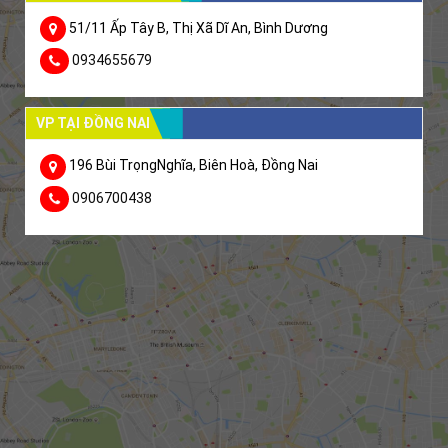
51/11 Ấp Tây B, Thị Xã Dĩ An, Bình Dương
0934655679
VP TẠI ĐỒNG NAI
196 Bùi TrọngNghĩa, Biên Hoà, Đồng Nai
0906700438