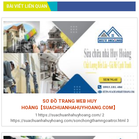
BÀI VIẾT LIÊN QUAN
SƠ ĐỒ TRANG WEB HUY
HOÀNG【SUACHUANHAHUYHOANG.COM】
1 https://suachuanhahuyhoang.com/ 2
https://suachuanhahuyhoang.com/sonchongthamngoaitroi.html 3
https://suachuanhahuyhoang.com/nhungdieukiengkykhisuanha.html 4
https://suachuanhahuyhoang.com/biquyetluachonnoithatchuankhisuachua
5