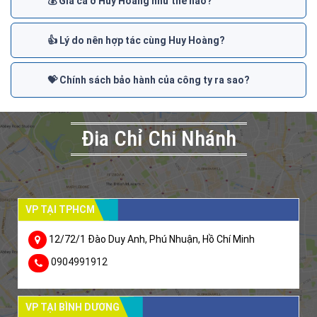
💰 Giá cả ở Huy Hoàng như thế nào?
👍 Lý do nên hợp tác cùng Huy Hoàng?
💝 Chính sách bảo hành của công ty ra sao?
Đia Chỉ Chi Nhánh
VP TẠI TPHCM
12/72/1 Đào Duy Anh, Phú Nhuận, Hồ Chí Minh
0904991912
VP TẠI BÌNH DƯƠNG