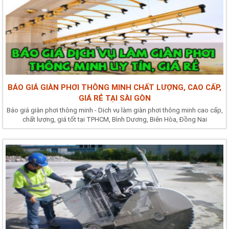
BÁO GIÁ GIÀN PHƠI THÔNG MINH CHẤT LƯỢNG, CAO CẤP,
GIÁ RẺ TẠI SÀI GÒN
Báo giá giàn phơi thông minh - Dịch vụ làm giàn phơi thông minh cao cấp,
chất lượng, giá tốt tại TPHCM, Bình Dương, Biên Hòa, Đồng Nai