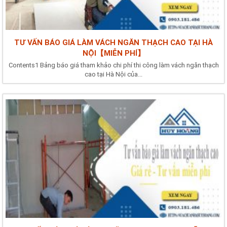
TƯ VẤN BÁO GIÁ LÀM VÁCH NGĂN THẠCH CAO TẠI HÀ
NỘI【MIỄN PHÍ】
Contents1 Bảng báo giá tham khảo chi phí thi công làm vách ngăn thạch
cao tại Hà Nội của...