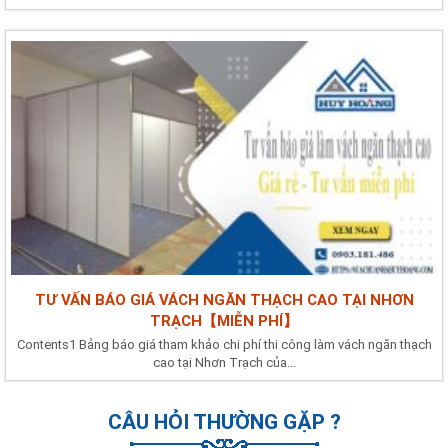
TƯ VẤN BÁO GIÁ VÁCH NGĂN THẠCH CAO TẠI NHƠN
TRẠCH【MIỄN PHÍ】
Contents1 Bảng báo giá tham khảo chi phí thi công làm vách ngăn thạch
cao tại Nhơn Trạch của...
CÂU HỎI THƯỜNG GẶP ?