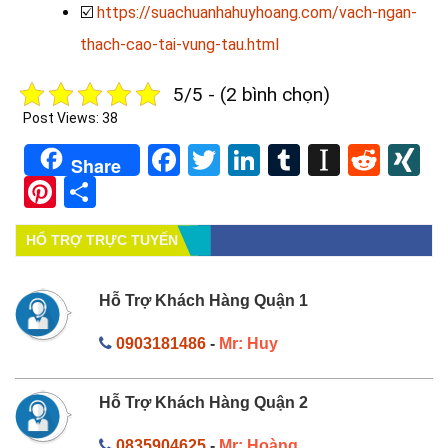
☑️
https://suachuanhahuyhoang.com/vach-ngan-
thach-cao-tai-vung-tau.html
5/5 - (2 bình chọn)
Post Views:
38
Facebook
Twitter
LinkedIn
Tumblr
Instapa
Redd
X
Share
Pinterest
Share
HỔ TRỢ TRỰC TUYẾN
Hỗ Trợ Khách Hàng Quận 1
0903181486
-
Mr: Huy
Hỗ Trợ Khách Hàng Quận 2
0835904625
-
Mr: Hoàng