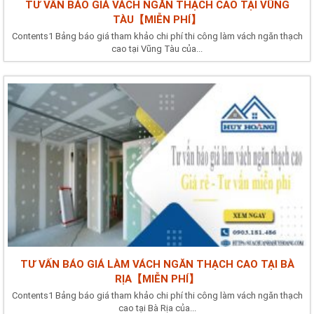
TƯ VẤN BÁO GIÁ VÁCH NGĂN THẠCH CAO TẠI VŨNG
TÀU【MIỄN PHÍ】
Contents1 Bảng báo giá tham khảo chi phí thi công làm vách ngăn thạch
cao tại Vũng Tàu của...
TƯ VẤN BÁO GIÁ LÀM VÁCH NGĂN THẠCH CAO TẠI BÀ
RỊA【MIỄN PHÍ】
Contents1 Bảng báo giá tham khảo chi phí thi công làm vách ngăn thạch
cao tại Bà Rịa của...