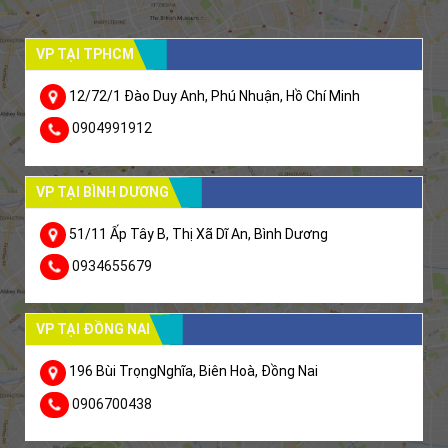
VP TẠI TPHCM
12/72/1 Đào Duy Anh, Phú Nhuận, Hồ Chí Minh
0904991912
VP TẠI BÌNH DƯƠNG
51/11 Ấp Tây B, Thị Xã Dĩ An, Bình Dương
0934655679
VP TẠI ĐỒNG NAI
196 Bùi TrọngNghĩa, Biên Hoà, Đồng Nai
0906700438