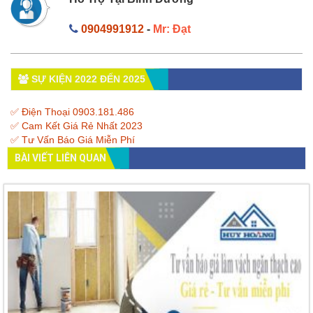
0904991912
-
Mr: Đạt
SỰ KIỆN 2022 ĐẾN 2025
✅ Điện Thoại 0903.181.486
✅ Cam Kết Giá Rẻ Nhất 2023
✅ Tư Vấn Báo Giá Miễn Phí
BÀI VIẾT LIÊN QUAN