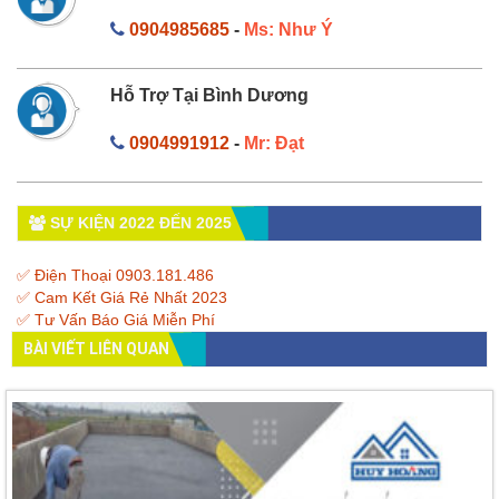
0904985685
-
Ms: Như Ý
Hỗ Trợ Tại Bình Dương
0904991912
-
Mr: Đạt
SỰ KIỆN 2022 ĐẾN 2025
✅ Điện Thoại 0903.181.486
✅ Cam Kết Giá Rẻ Nhất 2023
✅ Tư Vấn Báo Giá Miễn Phí
BÀI VIẾT LIÊN QUAN