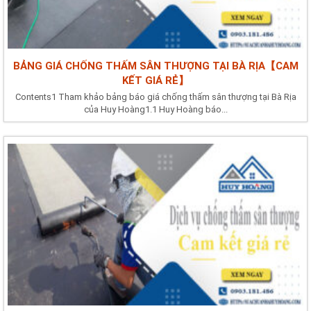
BẢNG GIÁ CHỐNG THẤM SÂN THƯỢNG TẠI BÀ RỊA【CAM
KẾT GIÁ RẺ】
Contents1 Tham khảo bảng báo giá chống thấm sân thượng tại Bà Rịa
của Huy Hoàng1.1 Huy Hoàng báo...