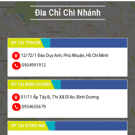
Đia Chỉ Chi Nhánh
VP TẠI TPHCM
12/72/1 Đào Duy Anh, Phú Nhuận, Hồ Chí Minh
0904991912
VP TẠI BÌNH DƯƠNG
51/11 Ấp Tây B, Thị Xã Dĩ An, Bình Dương
0934655679
VP TẠI ĐỒNG NAI