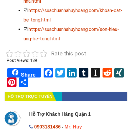
nha.html
☑️
https://suachuanhahuyhoang.com/khoan-cat-
be-tong.html
☑️
https://suachuanhahuyhoang.com/son-hieu-
ung-be-tong.html
Rate this post
Post Views:
139
Facebook
Twitter
LinkedIn
Tumblr
Instapa
Redd
X
Share
Pinterest
Share
HỔ TRỢ TRỰC TUYẾN
Hỗ Trợ Khách Hàng Quận 1
0903181486
-
Mr: Huy