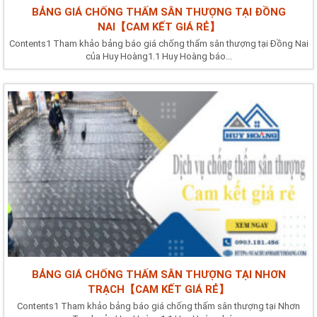
BẢNG GIÁ CHỐNG THẤM SÂN THƯỢNG TẠI ĐỒNG
NAI【CAM KẾT GIÁ RẺ】
Contents1 Tham khảo bảng báo giá chống thấm sân thượng tại Đồng Nai
của Huy Hoàng1.1 Huy Hoàng báo...
BẢNG GIÁ CHỐNG THẤM SÂN THƯỢNG TẠI NHƠN
TRẠCH【CAM KẾT GIÁ RẺ】
Contents1 Tham khảo bảng báo giá chống thấm sân thượng tại Nhơn