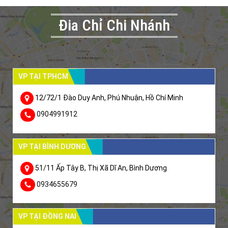
Đia Chỉ Chi Nhánh
VP TẠI TPHCM
12/72/1 Đào Duy Anh, Phú Nhuận, Hồ Chí Minh
0904991912
VP TẠI BÌNH DƯƠNG
51/11 Ấp Tây B, Thị Xã Dĩ An, Bình Dương
0934655679
VP TẠI ĐỒNG NAI