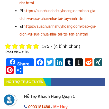
nha.html
☑️
https://suachuanhahuyhoang.com/bao-gia-
dich-vu-sua-chua-nha-tai-tay-ninh.html
☑️
https://suachuanhahuyhoang.com/bao-gia-
dich-vu-sua-chua-nha-tai-tp-tan-an.html
5/5 - (4 bình chọn)
Post Views:
86
Facebook
Twitter
LinkedIn
Tumblr
Instapa
Redd
X
Share
Pinterest
Share
HỔ TRỢ TRỰC TUYẾN
Hỗ Trợ Khách Hàng Quận 1
0903181486
-
Mr: Huy