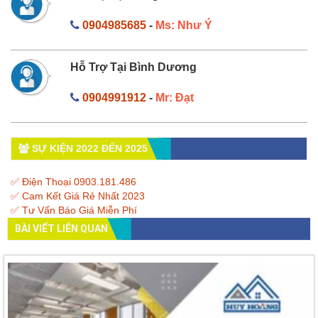
0904985685
-
Ms: Như Ý
Hỗ Trợ Tại Bình Dương
0904991912
-
Mr: Đạt
SỰ KIỆN 2022 ĐẾN 2025
✅ Điện Thoại 0903.181.486
✅ Cam Kết Giá Rẻ Nhất 2023
✅ Tư Vấn Báo Giá Miễn Phí
BÀI VIẾT LIÊN QUAN