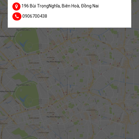
196 Bùi TrọngNghĩa, Biên Hoà, Đồng Nai
0906700438