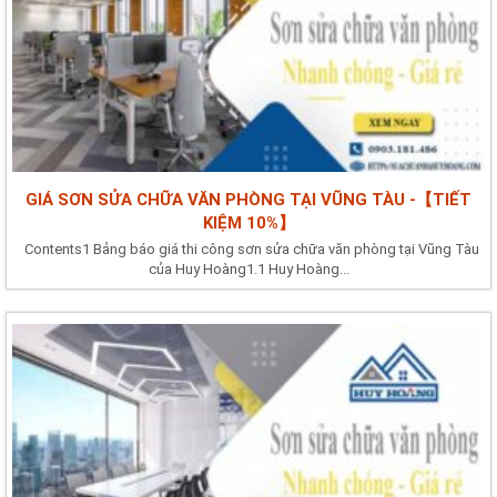
GIÁ SƠN SỬA CHỮA VĂN PHÒNG TẠI VŨNG TÀU -【TIẾT
KIỆM 10%】
Contents1 Bảng báo giá thi công sơn sửa chữa văn phòng tại Vũng Tàu
của Huy Hoàng1.1 Huy Hoàng...