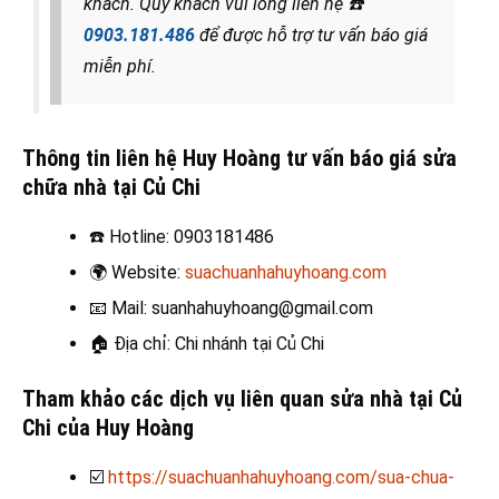
khách. Quý khách vui lòng liên hệ
☎️
0903.181.486
để được hỗ trợ tư vấn báo giá
miễn phí.
Thông tin liên hệ Huy Hoàng tư vấn báo giá sửa
chữa nhà tại Củ Chi
☎️
Hotline: 0903181486
🌍
Website:
suachuanhahuyhoang.com
📧
Mail: suanhahuyhoang@gmail.com
🏠
Địa chỉ: Chi nhánh tại Củ Chi
Tham khảo các dịch vụ liên quan sửa nhà tại Củ
Chi của Huy Hoàng
☑️
https://suachuanhahuyhoang.com/sua-chua-