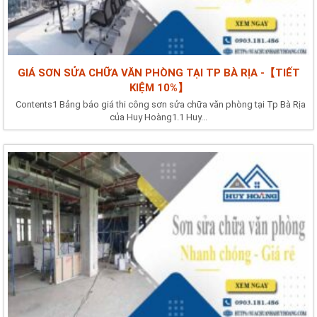
GIÁ SƠN SỬA CHỮA VĂN PHÒNG TẠI TP BÀ RỊA -【TIẾT
KIỆM 10%】
Contents1 Bảng báo giá thi công sơn sửa chữa văn phòng tại Tp Bà Rịa
của Huy Hoàng1.1 Huy...