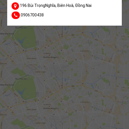
196 Bùi TrọngNghĩa, Biên Hoà, Đồng Nai
0906700438