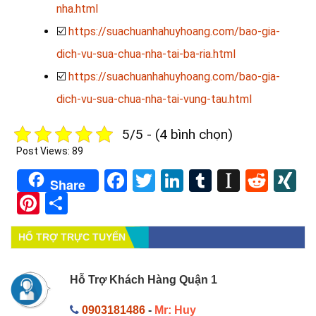
nha.html
☑️
https://suachuanhahuyhoang.com/bao-gia-
dich-vu-sua-chua-nha-tai-ba-ria.html
☑️
https://suachuanhahuyhoang.com/bao-gia-
dich-vu-sua-chua-nha-tai-vung-tau.html
5/5 - (4 bình chọn)
Post Views:
89
Facebook
Twitter
LinkedIn
Tumblr
Instapa
Redd
X
Share
Pinterest
Share
HỔ TRỢ TRỰC TUYẾN
Hỗ Trợ Khách Hàng Quận 1
0903181486
-
Mr: Huy