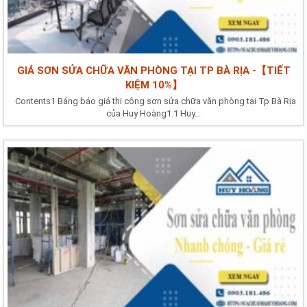
GIÁ SƠN SỬA CHỮA VĂN PHÒNG TẠI TP BÀ RỊA -【TIẾT
KIỆM 10%】
Contents1 Bảng báo giá thi công sơn sửa chữa văn phòng tại Tp Bà Rịa
của Huy Hoàng1.1 Huy...