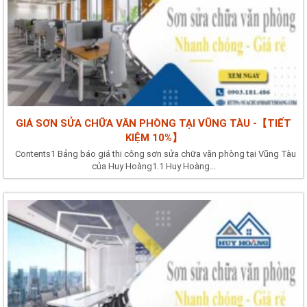
GIÁ SƠN SỬA CHỮA VĂN PHÒNG TẠI VŨNG TÀU -【TIẾT
KIỆM 10%】
Contents1 Bảng báo giá thi công sơn sửa chữa văn phòng tại Vũng Tàu
của Huy Hoàng1.1 Huy Hoàng...