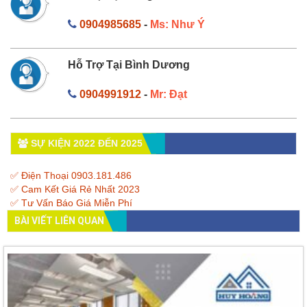
0904985685
-
Ms: Như Ý
Hỗ Trợ Tại Bình Dương
0904991912
-
Mr: Đạt
SỰ KIỆN 2022 ĐẾN 2025
✅ Điện Thoại 0903.181.486
✅ Cam Kết Giá Rẻ Nhất 2023
✅ Tư Vấn Báo Giá Miễn Phí
BÀI VIẾT LIÊN QUAN