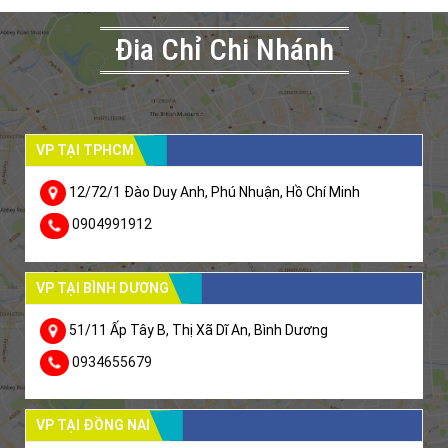
Đia Chỉ Chi Nhánh
VP TẠI TPHCM
12/72/1 Đào Duy Anh, Phú Nhuận, Hồ Chí Minh
0904991912
VP TẠI BÌNH DƯƠNG
51/11 Ấp Tây B, Thị Xã Dĩ An, Bình Dương
0934655679
VP TẠI ĐỒNG NAI