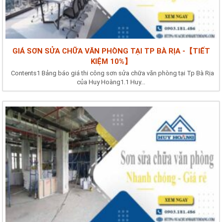
GIÁ SƠN SỬA CHỮA VĂN PHÒNG TẠI TP BÀ RỊA -【TIẾT
KIỆM 10%】
Contents1 Bảng báo giá thi công sơn sửa chữa văn phòng tại Tp Bà Rịa
của Huy Hoàng1.1 Huy...