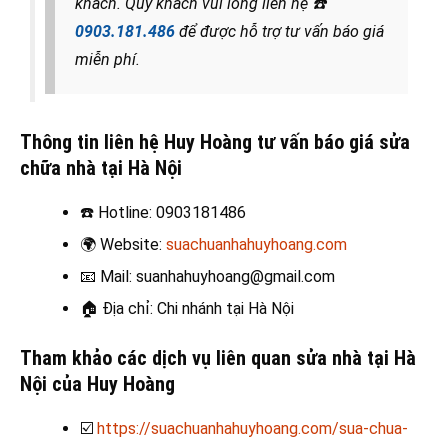
khách. Quý khách vui lòng liên hệ
☎️
0903.181.486
để được hỗ trợ tư vấn báo giá
miễn phí.
Thông tin liên hệ Huy Hoàng tư vấn báo giá sửa
chữa nhà tại Hà Nội
☎️
Hotline: 0903181486
🌍
Website:
suachuanhahuyhoang.com
📧
Mail: suanhahuyhoang@gmail.com
🏠
Địa chỉ: Chi nhánh tại Hà Nội
Tham khảo các dịch vụ liên quan sửa nhà tại Hà
Nội của Huy Hoàng
☑️
https://suachuanhahuyhoang.com/sua-chua-