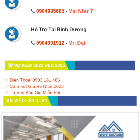
0904985685
-
Ms: Như Ý
Hỗ Trợ Tại Bình Dương
0904991912
-
Mr: Đạt
SỰ KIỆN 2022 ĐẾN 2025
✅ Điện Thoại 0903.181.486
✅ Cam Kết Giá Rẻ Nhất 2023
✅ Tư Vấn Báo Giá Miễn Phí
BÀI VIẾT LIÊN QUAN