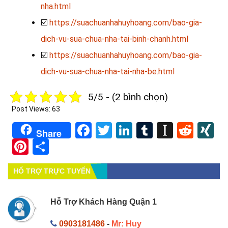
nha.html
☑️
https://suachuanhahuyhoang.com/bao-gia-
dich-vu-sua-chua-nha-tai-binh-chanh.html
☑️
https://suachuanhahuyhoang.com/bao-gia-
dich-vu-sua-chua-nha-tai-nha-be.html
5/5 - (2 bình chọn)
Post Views:
63
Facebook
Twitter
LinkedIn
Tumblr
Instapa
Redd
X
Share
Pinterest
Share
HỔ TRỢ TRỰC TUYẾN
Hỗ Trợ Khách Hàng Quận 1
0903181486
-
Mr: Huy