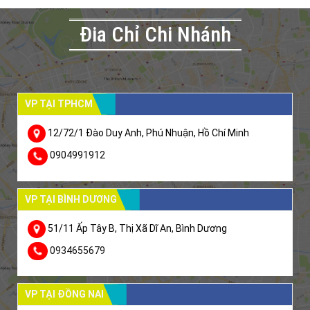
Đia Chỉ Chi Nhánh
VP TẠI TPHCM
12/72/1 Đào Duy Anh, Phú Nhuận, Hồ Chí Minh
0904991912
VP TẠI BÌNH DƯƠNG
51/11 Ấp Tây B, Thị Xã Dĩ An, Bình Dương
0934655679
VP TẠI ĐỒNG NAI