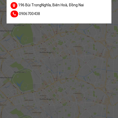
196 Bùi TrọngNghĩa, Biên Hoà, Đồng Nai
0906700438