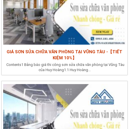
GIÁ SƠN SỬA CHỮA VĂN PHÒNG TẠI VŨNG TÀU -【TIẾT
KIỆM 10%】
Contents1 Bảng báo giá thi công sơn sửa chữa văn phòng tại Vũng Tàu
của Huy Hoàng1.1 Huy Hoàng...