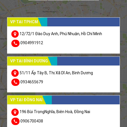
VP TẠI TPHCM
12/72/1 Đào Duy Anh, Phú Nhuận, Hồ Chí Minh
0904991912
VP TẠI BÌNH DƯƠNG
51/11 Ấp Tây B, Thị Xã Dĩ An, Bình Dương
0934655679
VP TẠI ĐỒNG NAI
196 Bùi TrọngNghĩa, Biên Hoà, Đồng Nai
0906700438