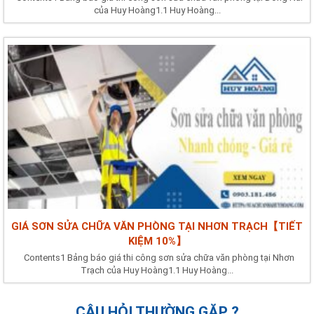
của Huy Hoàng1.1 Huy Hoàng...
GIÁ SƠN SỬA CHỮA VĂN PHÒNG TẠI NHƠN TRẠCH【TIẾT
KIỆM 10%】
Contents1 Bảng báo giá thi công sơn sửa chữa văn phòng tại Nhơn
Trạch của Huy Hoàng1.1 Huy Hoàng...
CÂU HỎI THƯỜNG GẶP ?