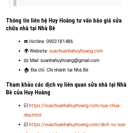
Thông tin liên hệ Huy Hoàng tư vấn báo giá sửa
chữa nhà tại Nhà Bè
☎️
Hotline: 0903181486
🌍
Website:
suachuanhahuyhoang.com
📧
Mail: suanhahuyhoang@gmail.com
🏠
Địa chỉ: Chi nhánh tại Nhà Bè
Tham khảo các dịch vụ liên quan sửa nhà tại Nhà
Bè của Huy Hoàng
☑️
https://suachuanhahuyhoang.com/sua-chua-
nha.html
☑️
https://suachuanhahuyhoang.com/dich-vu-sua-