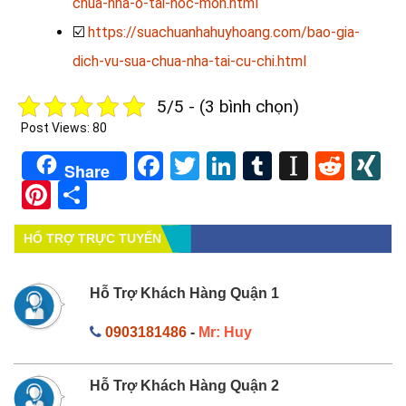
chua-nha-o-tai-hoc-mon.html
☑️
https://suachuanhahuyhoang.com/bao-gia-
dich-vu-sua-chua-nha-tai-cu-chi.html
5/5 - (3 bình chọn)
Post Views:
80
Facebook
Twitter
LinkedIn
Tumblr
Instapa
Redd
X
Share
Pinterest
Share
HỔ TRỢ TRỰC TUYẾN
Hỗ Trợ Khách Hàng Quận 1
0903181486
-
Mr: Huy
Hỗ Trợ Khách Hàng Quận 2