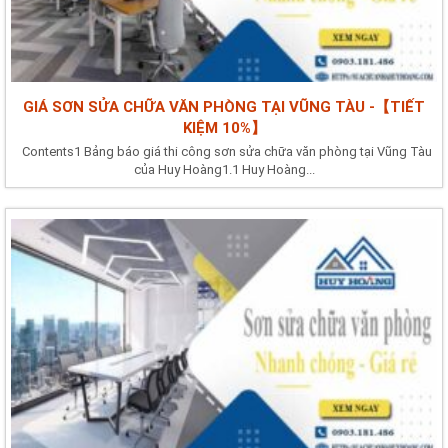
GIÁ SƠN SỬA CHỮA VĂN PHÒNG TẠI VŨNG TÀU -【TIẾT
KIỆM 10%】
Contents1 Bảng báo giá thi công sơn sửa chữa văn phòng tại Vũng Tàu
của Huy Hoàng1.1 Huy Hoàng...