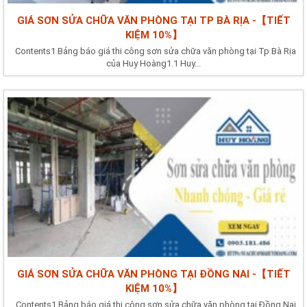
GIÁ SƠN SỬA CHỮA VĂN PHÒNG TẠI TP BÀ RỊA -【TIẾT
KIỆM 10%】
Contents1 Bảng báo giá thi công sơn sửa chữa văn phòng tại Tp Bà Rịa
của Huy Hoàng1.1 Huy...
GIÁ SƠN SỬA CHỮA VĂN PHÒNG TẠI ĐỒNG NAI -【TIẾT
KIỆM 10%】
Contents1 Bảng báo giá thi công sơn sửa chữa văn phòng tại Đồng Nai