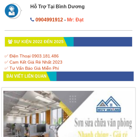
Hỗ Trợ Tại Bình Dương
0904991912
-
Mr: Đạt
SỰ KIỆN 2022 ĐẾN 2025
✅ Điện Thoại 0903.181.486
✅ Cam Kết Giá Rẻ Nhất 2023
✅ Tư Vấn Báo Giá Miễn Phí
BÀI VIẾT LIÊN QUAN