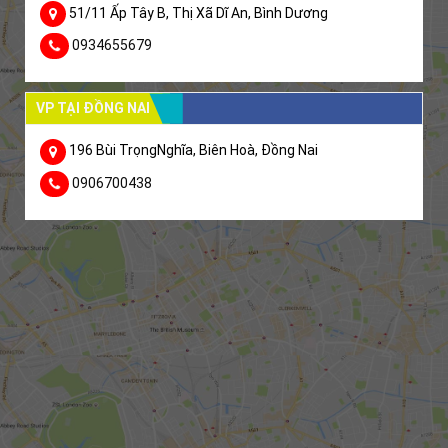
51/11 Ấp Tây B, Thị Xã Dĩ An, Bình Dương
0934655679
VP TẠI ĐỒNG NAI
196 Bùi TrọngNghĩa, Biên Hoà, Đồng Nai
0906700438