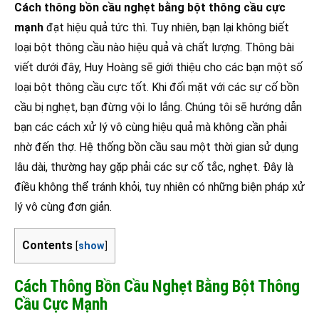
Cách thông bồn cầu nghẹt bằng bột thông cầu cực
mạnh
đạt hiệu quả tức thì. Tuy nhiên, bạn lại không biết
loại bột thông cầu nào hiệu quả và chất lượng. Thông bài
viết dưới đây, Huy Hoàng sẽ giới thiệu cho các bạn một số
loại bột thông cầu cực tốt. Khi đối mặt với các sự cố bồn
cầu bị nghẹt, bạn đừng vội lo lắng. Chúng tôi sẽ hướng dẫn
bạn các cách xử lý vô cùng hiệu quả mà không cần phải
nhờ đến thợ. Hệ thống bồn cầu sau một thời gian sử dụng
lâu dài, thường hay gặp phải các sự cố tắc, nghẹt. Đây là
điều không thể tránh khỏi, tuy nhiên có những biện pháp xử
lý vô cùng đơn giản.
Contents
[
show
]
Cách Thông Bồn Cầu Nghẹt Bằng Bột Thông
Cầu Cực Mạnh