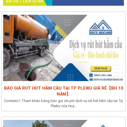
BÀI VIẾT LIÊN QUAN
BÁO GIÁ RÚT HÚT HẦM CẦU TẠI TP PLEIKU GIÁ RẺ【BH 10
NĂM】
Contents1 Tham khảo bảng báo giá chi phí dịch vụ rút hút hầm cầu tại Tp
Pleiku của Huy...