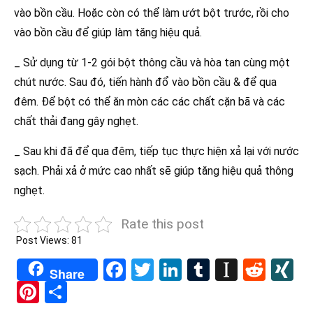
vào bồn cầu. Hoặc còn có thể làm ướt bột trước, rồi cho
vào bồn cầu để giúp làm tăng hiệu quả.
_ Sử dụng từ 1-2 gói bột thông cầu và hòa tan cùng một
chút nước. Sau đó, tiến hành đổ vào bồn cầu & để qua
đêm. Để bột có thể ăn mòn các các chất cặn bã và các
chất thải đang gây nghẹt.
_ Sau khi đã để qua đêm, tiếp tục thực hiện xả lại với nước
sạch. Phải xả ở mức cao nhất sẽ giúp tăng hiệu quả thông
nghẹt.
Rate this post
Post Views:
81
Facebook
Twitter
LinkedIn
Tumblr
Instapa
Redd
X
Share
Pinterest
Share