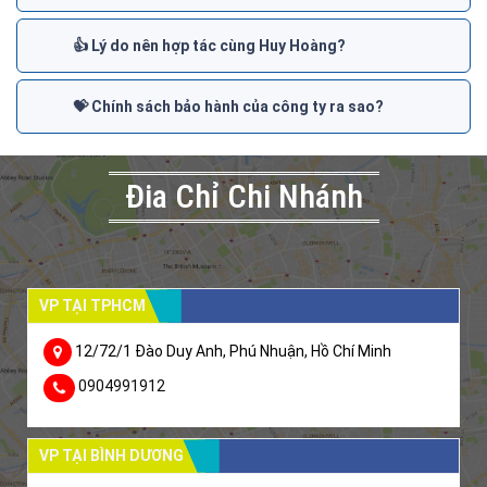
👍 Lý do nên hợp tác cùng Huy Hoàng?
💝 Chính sách bảo hành của công ty ra sao?
Đia Chỉ Chi Nhánh
VP TẠI TPHCM
12/72/1 Đào Duy Anh, Phú Nhuận, Hồ Chí Minh
0904991912
VP TẠI BÌNH DƯƠNG