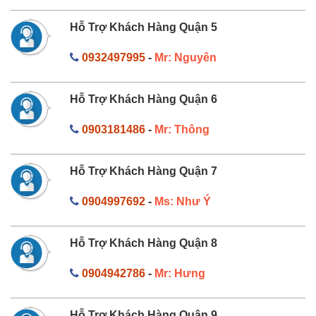
Hỗ Trợ Khách Hàng Quận 5
0932497995
-
Mr: Nguyên
Hỗ Trợ Khách Hàng Quận 6
0903181486
-
Mr: Thông
Hỗ Trợ Khách Hàng Quận 7
0904997692
-
Ms: Như Ý
Hỗ Trợ Khách Hàng Quận 8
0904942786
-
Mr: Hưng
Hỗ Trợ Khách Hàng Quận 9