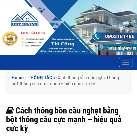
Tog
navi
Home
»
THÔNG TẮC
»
Cách thông bồn cầu nghẹt bằng
bột thông cầu cực mạnh – hiệu quả cực kỳ
Cách thông bồn cầu nghẹt bằng
bột thông cầu cực mạnh – hiệu quả
cực kỳ