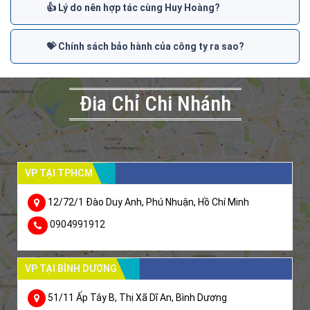
👍 Lý do nên hợp tác cùng Huy Hoàng?
💝 Chính sách bảo hành của công ty ra sao?
Đia Chỉ Chi Nhánh
VP TẠI TPHCM
12/72/1 Đào Duy Anh, Phú Nhuận, Hồ Chí Minh
0904991912
VP TẠI BÌNH DƯƠNG
51/11 Ấp Tây B, Thị Xã Dĩ An, Bình Dương