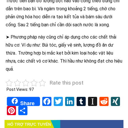
Trước tiên bạn đổ lượng bột nào vào cống theo đúng chỉ
dẫn trên bao bì. Và ngâm trong khoảng 2 tiếng, chờ cho
phản ứng hóa học diễn ra tạo kết tủa và bám sâu dưới
cống. Sau 2 tiếng bạn chỉ cần dội sạch nước là xong.
➤ Phương pháp này cũng chỉ áp dụng cho các chất thải
hữu cơ. Ví dụ như: Búi tóc, giấy vệ sinh, lượng đồ ăn dư
thừa.. Trường hợp bị mắc kẹt bởi kim loại hoặc vật liệu
nhựa, các chất vô cơ khác. Thì hầu như không đạt cho hiệu
quả.
Rate this post
Post Views:
97
Facebook
Twitter
LinkedIn
Tumblr
Instapa
Redd
X
Share
Pinterest
Share
HỔ TRỢ TRỰC TUYẾN