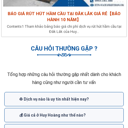
BÁO GIÁ RÚT HÚT HẦM CẦU TẠI ĐẮK LẮK GIÁ RẺ【BẢO
HÀNH 10 NĂM】
Contents1 Tham khảo bảng báo giá chi phí dịch vụ rút hút hầm cầu tại
Đắk Lắk của Huy...
CÂU HỎI THƯỜNG GẶP ?
Tổng hợp những câu hỏi thường gặp nhất dành cho khách
hàng cũng như người cần tư vấn
♻️ Dịch vụ nào là uy tín nhất hiện nay?
💰 Giá cả ở Huy Hoàng như thế nào?