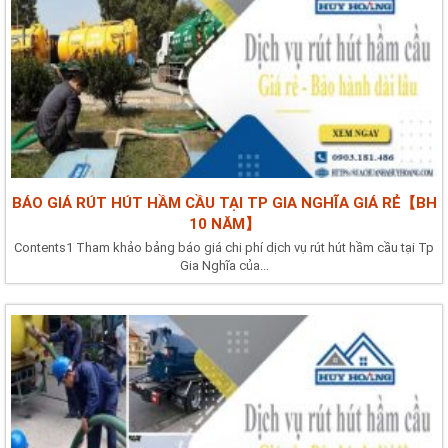
BÁO GIÁ RÚT HÚT HẦM CẦU TẠI TP GIA NGHĨA GIÁ RẺ【BH
10 NĂM】
Contents1 Tham khảo bảng báo giá chi phí dịch vụ rút hút hầm cầu tại Tp
Gia Nghĩa của...