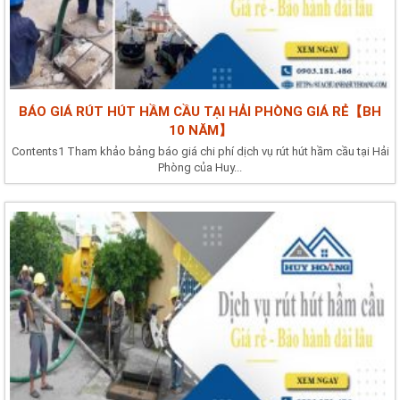
BÁO GIÁ RÚT HÚT HẦM CẦU TẠI HẢI PHÒNG GIÁ RẺ【BH
10 NĂM】
Contents1 Tham khảo bảng báo giá chi phí dịch vụ rút hút hầm cầu tại Hải
Phòng của Huy...