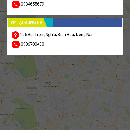
0934655679
VP TẠI ĐỒNG NAI
196 Bùi TrọngNghĩa, Biên Hoà, Đồng Nai
0906700438