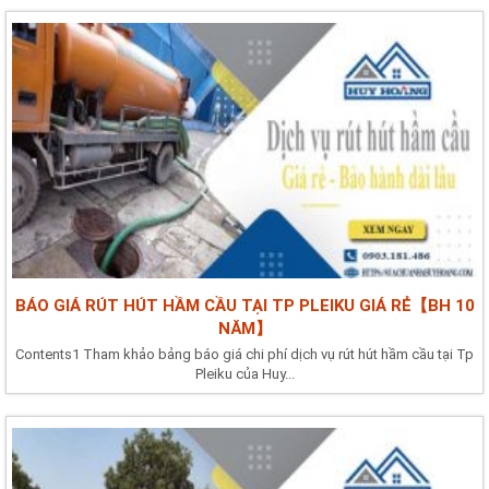
BÁO GIÁ RÚT HÚT HẦM CẦU TẠI TP PLEIKU GIÁ RẺ【BH 10
NĂM】
Contents1 Tham khảo bảng báo giá chi phí dịch vụ rút hút hầm cầu tại Tp
Pleiku của Huy...