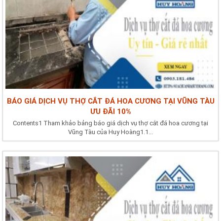
BÁO GIÁ DỊCH VỤ THỢ CẮT ĐÁ HOA CƯƠNG TẠI VŨNG TÀU
ƯU ĐÃI 10%
Contents1 Tham khảo bảng báo giá dịch vụ thợ cắt đá hoa cương tại
Vũng Tàu của Huy Hoàng1.1...