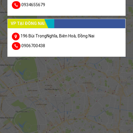
0934655679
VP TẠI ĐỒNG NAI
196 Bùi TrọngNghĩa, Biên Hoà, Đồng Nai
0906700438