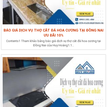
BÁO GIÁ DỊCH VỤ THỢ CẮT ĐÁ HOA CƯƠNG TẠI ĐỒNG NAI
ƯU ĐÃI 10%
Contents1 Tham khảo bảng báo giá dịch vụ thợ cắt đá hoa cương tại
Đồng Nai của Huy Hoàng1.1...