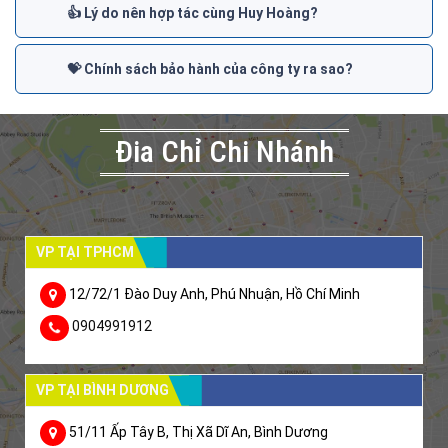
👍 Lý do nên hợp tác cùng Huy Hoàng?
💝 Chính sách bảo hành của công ty ra sao?
Đia Chỉ Chi Nhánh
VP TẠI TPHCM
12/72/1 Đào Duy Anh, Phú Nhuận, Hồ Chí Minh
0904991912
VP TẠI BÌNH DƯƠNG
51/11 Ấp Tây B, Thị Xã Dĩ An, Bình Dương