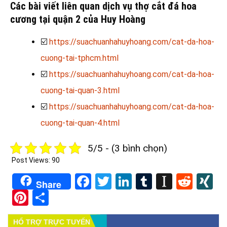
Các bài viết liên quan dịch vụ thợ cắt đá hoa
cương tại quận 2 của Huy Hoàng
☑️
https://suachuanhahuyhoang.com/cat-da-hoa-
cuong-tai-tphcm.html
☑️
https://suachuanhahuyhoang.com/cat-da-hoa-
cuong-tai-quan-3.html
☑️
https://suachuanhahuyhoang.com/cat-da-hoa-
cuong-tai-quan-4.html
5/5 - (3 bình chọn)
Post Views:
90
Facebook
Twitter
LinkedIn
Tumblr
Instapa
Redd
X
Share
Pinterest
Share
HỔ TRỢ TRỰC TUYẾN