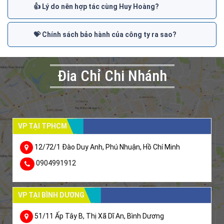
👍 Lý do nên hợp tác cùng Huy Hoàng?
💝 Chính sách bảo hành của công ty ra sao?
Đia Chỉ Chi Nhánh
VP TẠI TPHCM
12/72/1 Đào Duy Anh, Phú Nhuận, Hồ Chí Minh
0904991912
VP TẠI BÌNH DƯƠNG
51/11 Ấp Tây B, Thị Xã Dĩ An, Bình Dương