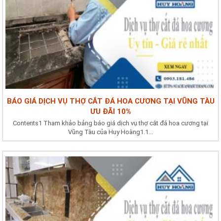
BÁO GIÁ DỊCH VỤ THỢ CẮT ĐÁ HOA CƯƠNG TẠI VŨNG TÀU
ƯU ĐÃI 10%
Contents1 Tham khảo bảng báo giá dịch vụ thợ cắt đá hoa cương tại
Vũng Tàu của Huy Hoàng1.1...