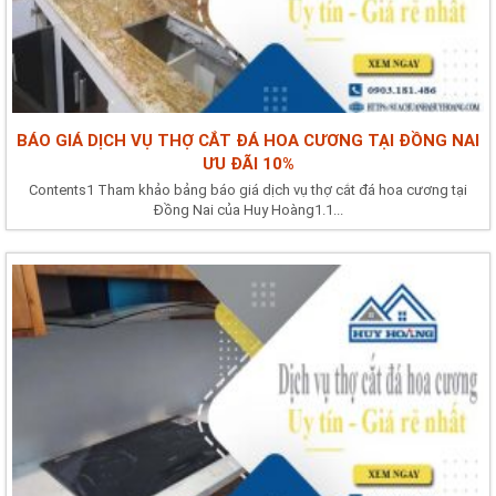
BÁO GIÁ DỊCH VỤ THỢ CẮT ĐÁ HOA CƯƠNG TẠI ĐỒNG NAI
ƯU ĐÃI 10%
Contents1 Tham khảo bảng báo giá dịch vụ thợ cắt đá hoa cương tại
Đồng Nai của Huy Hoàng1.1...