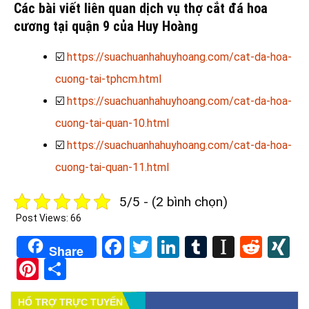
Các bài viết liên quan dịch vụ thợ cắt đá hoa
cương tại quận 9 của Huy Hoàng
☑️
https://suachuanhahuyhoang.com/cat-da-hoa-
cuong-tai-tphcm.html
☑️
https://suachuanhahuyhoang.com/cat-da-hoa-
cuong-tai-quan-10.html
☑️
https://suachuanhahuyhoang.com/cat-da-hoa-
cuong-tai-quan-11.html
5/5 - (2 bình chọn)
Post Views:
66
Facebook
Twitter
LinkedIn
Tumblr
Instapa
Redd
X
Share
Pinterest
Share
HỔ TRỢ TRỰC TUYẾN