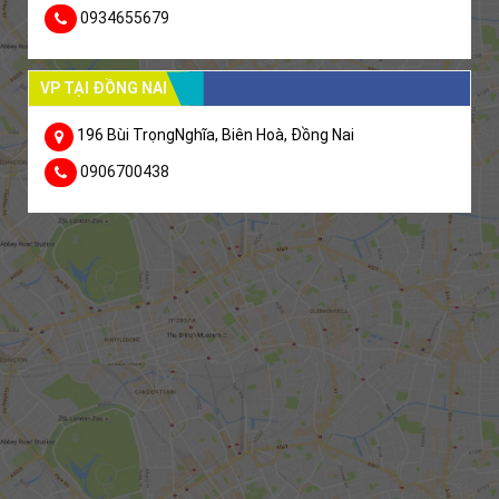
0934655679
VP TẠI ĐỒNG NAI
196 Bùi TrọngNghĩa, Biên Hoà, Đồng Nai
0906700438