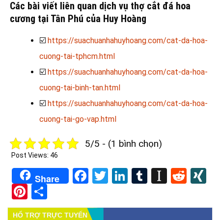
Các bài viết liên quan dịch vụ thợ cắt đá hoa
cương tại Tân Phú của Huy Hoàng
☑️
https://suachuanhahuyhoang.com/cat-da-hoa-
cuong-tai-tphcm.html
☑️
https://suachuanhahuyhoang.com/cat-da-hoa-
cuong-tai-binh-tan.html
☑️
https://suachuanhahuyhoang.com/cat-da-hoa-
cuong-tai-go-vap.html
5/5 - (1 bình chọn)
Post Views:
46
Facebook
Twitter
LinkedIn
Tumblr
Instapa
Redd
X
Share
Pinterest
Share
HỔ TRỢ TRỰC TUYẾN