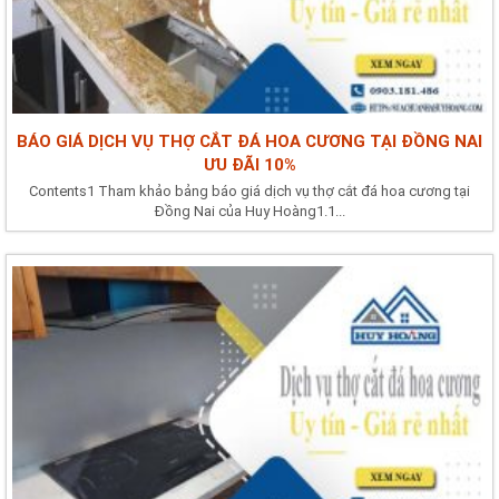
BÁO GIÁ DỊCH VỤ THỢ CẮT ĐÁ HOA CƯƠNG TẠI ĐỒNG NAI
ƯU ĐÃI 10%
Contents1 Tham khảo bảng báo giá dịch vụ thợ cắt đá hoa cương tại
Đồng Nai của Huy Hoàng1.1...