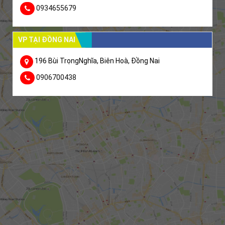
0934655679
VP TẠI ĐỒNG NAI
196 Bùi TrọngNghĩa, Biên Hoà, Đồng Nai
0906700438