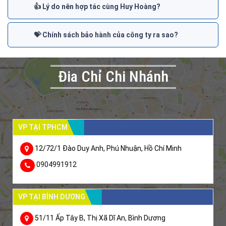
👍 Lý do nên hợp tác cùng Huy Hoàng?
💝 Chính sách bảo hành của công ty ra sao?
Đia Chỉ Chi Nhánh
VP TẠI TPHCM
12/72/1 Đào Duy Anh, Phú Nhuận, Hồ Chí Minh
0904991912
VP TẠI BÌNH DƯƠNG
51/11 Ấp Tây B, Thị Xã Dĩ An, Bình Dương