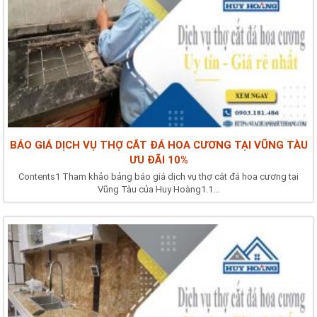
BÁO GIÁ DỊCH VỤ THỢ CẮT ĐÁ HOA CƯƠNG TẠI VŨNG TÀU
ƯU ĐÃI 10%
Contents1 Tham khảo bảng báo giá dịch vụ thợ cắt đá hoa cương tại
Vũng Tàu của Huy Hoàng1.1...