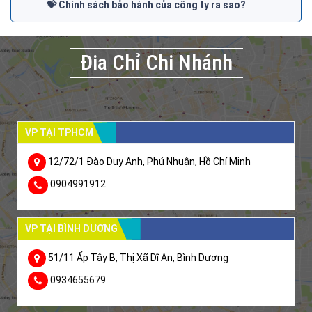
💝 Chính sách bảo hành của công ty ra sao?
Đia Chỉ Chi Nhánh
VP TẠI TPHCM
12/72/1 Đào Duy Anh, Phú Nhuận, Hồ Chí Minh
0904991912
VP TẠI BÌNH DƯƠNG
51/11 Ấp Tây B, Thị Xã Dĩ An, Bình Dương
0934655679