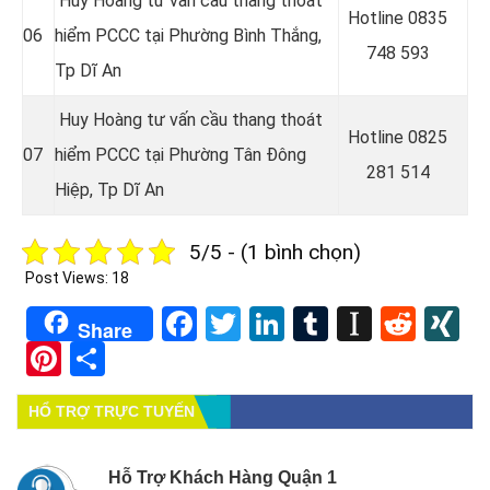
Huy Hoàng tư vấn cầu thang thoát
Hotline 0
835
06
hiểm PCCC tại Phường Bình Thắng
,
748 593
Tp Dĩ An
Huy Hoàng tư vấn cầu thang thoát
Hotline 0
825
07
hiểm PCCC tại Phường Tân Đông
281 514
Hiệp
, Tp Dĩ An
5/5 - (1 bình chọn)
Post Views:
18
Facebook
Twitter
LinkedIn
Tumblr
Instapa
Redd
X
Share
Pinterest
Share
HỔ TRỢ TRỰC TUYẾN
Hỗ Trợ Khách Hàng Quận 1