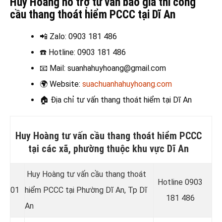
Huy Hoàng hỗ trợ tư vấn báo giá thi công
cầu thang thoát hiểm PCCC tại Dĩ An
📲 Zalo
: 0903 181 486
☎️ Hotline
: 0903 181 486
📧
Mail: suanhahuyhoang@gmail.com
🌍
Website:
suachuanhahuyhoang.com
🏠
Địa chỉ tư vấn thang thoát hiểm tại Dĩ An
Huy Hoàng tư vấn cầu thang thoát hiểm PCCC
tại các xã, phường thuộc khu vực Dĩ An
Huy Hoàng tư vấn cầu thang thoát
Hotline 0
903
01
hiểm PCCC tại Phường Dĩ An
, Tp Dĩ
181 486
An