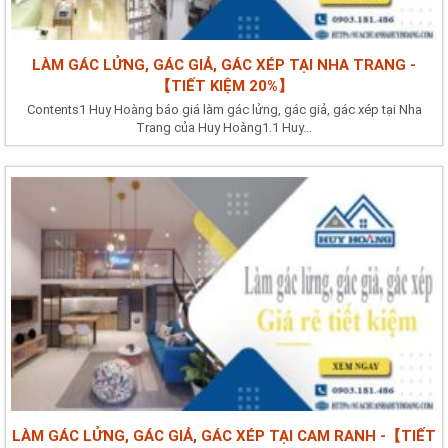
LÀM GÁC LỬNG, GÁC GIẢ, GÁC XÉP TẠI NHA TRANG -
【TIẾT KIỆM 20%】
Contents1 Huy Hoàng báo giá làm gác lửng, gác giả, gác xép tại Nha
Trang của Huy Hoàng1.1 Huy...
LÀM GÁC LỬNG, GÁC GIẢ, GÁC XÉP TẠI CAM RANH -【TIẾT