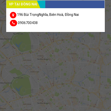
VP TẠI ĐỒNG NAI
196 Bùi TrọngNghĩa, Biên Hoà, Đồng Nai
0906700438