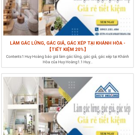
LÀM GÁC LỬNG, GÁC GIẢ, GÁC XÉP TẠI KHÁNH HÒA -
【TIẾT KIỆM 20%】
Contents1 Huy Hoàng báo giá làm gác lửng, gác giả, gác xép tại Khánh
Hòa của Huy Hoàng1.1 Huy...