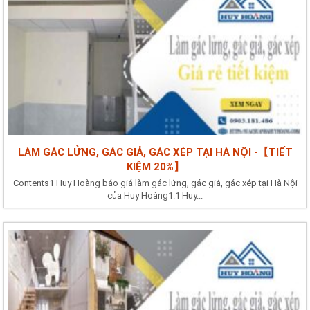
LÀM GÁC LỬNG, GÁC GIẢ, GÁC XÉP TẠI HÀ NỘI -【TIẾT
KIỆM 20%】
Contents1 Huy Hoàng báo giá làm gác lửng, gác giả, gác xép tại Hà Nội
của Huy Hoàng1.1 Huy...