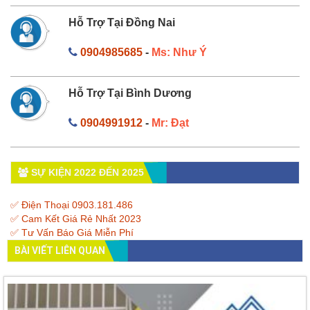
Hỗ Trợ Tại Đồng Nai
0904985685
-
Ms: Như Ý
Hỗ Trợ Tại Bình Dương
0904991912
-
Mr: Đạt
SỰ KIỆN 2022 ĐẾN 2025
✅ Điện Thoại 0903.181.486
✅ Cam Kết Giá Rẻ Nhất 2023
✅ Tư Vấn Báo Giá Miễn Phí
BÀI VIẾT LIÊN QUAN