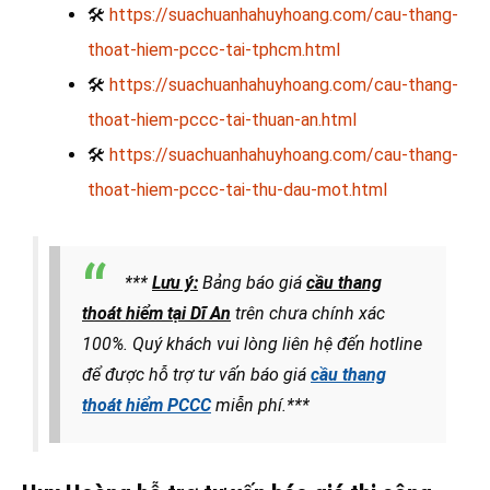
🛠
https://suachuanhahuyhoang.com/cau-thang-
thoat-hiem-pccc-tai-tphcm.html
🛠
https://suachuanhahuyhoang.com/cau-thang-
thoat-hiem-pccc-tai-thuan-an.html
🛠
https://suachuanhahuyhoang.com/cau-thang-
thoat-hiem-pccc-tai-thu-dau-mot.html
***
Lưu ý:
Bảng báo giá
cầu thang
thoát hiểm tại Dĩ An
trên chưa chính xác
100%. Quý khách vui lòng liên hệ đến hotline
để được hỗ trợ tư vấn báo giá
cầu thang
thoát hiểm PCCC
miễn phí.***