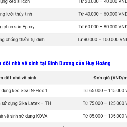
ụng keo silicon
Từ 20.000 – 40.000 VN
ng lưới thủy tinh
Từ 40.000 – 60.000 VN
ng phun sơn Epoxy
Từ 60.000 – 80.000 VN
àng chống thấm tự dính
Từ 80.000 – 100.000 V
m dột nhà vệ sinh tại Bình Dương của Huy Hoàng
 dột nhà vệ sinh
Đơn giá (VNĐ/m
ử dụng keo Seal N-Flex 1
Từ 65.000 – 115.000
h sử dụng Sika Latex – TH
Từ 75.000 – 125.000
hà vệ sinh sử dụng KOVA
Từ 85.000 – 135.000