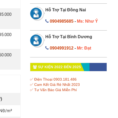
Hỗ Trợ Tại Đồng Nai
85.000
0904985685
-
Ms: Như Ý
95.000
Hỗ Trợ Tại Bình Dương
0904991912
-
Mr: Đạt
50.000
SỰ KIỆN 2022 ĐẾN 2025
✅ Điện Thoại 0903.181.486
✅ Cam Kết Giá Rẻ Nhất 2023
✅ Tư Vấn Báo Giá Miễn Phí
)
VNĐ/m²