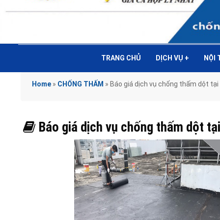
TRANG CHỦ
DỊCH VỤ
+
NỘI
Home
»
CHỐNG THẤM
»
Báo giá dịch vụ chống thấm dột tại
Báo giá dịch vụ chống thấm dột tạ