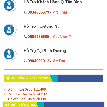
Hỗ Trợ Khách Hàng Q. Tân Bình
0934655679
-
Mr: Thái
Hỗ Trợ Tại Đồng Nai
0904985685
-
Ms: Như Ý
Hỗ Trợ Tại Bình Dương
0904991912
-
Mr: Đạt
SỰ KIỆN 2022 ĐẾN 2025
✅ Điện Thoại 0903.181.486
✅ Cam Kết Giá Rẻ Nhất 2023
✅ Tư Vấn Báo Giá Miễn Phí
BÀI VIẾT LIÊN QUAN