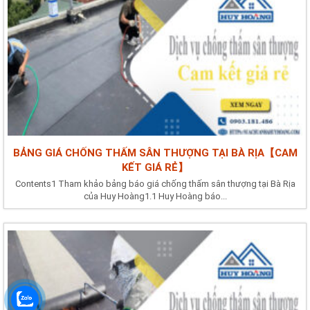
BẢNG GIÁ CHỐNG THẤM SÂN THƯỢNG TẠI BÀ RỊA【CAM
KẾT GIÁ RẺ】
Contents1 Tham khảo bảng báo giá chống thấm sân thượng tại Bà Rịa
của Huy Hoàng1.1 Huy Hoàng báo...