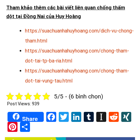
Tham khảo thêm các bài viết liên quan chống thấm
dột tại Đồng Nai của Huy Hoàng
https://suachuanhahuyhoang.com/dich-vu-chong-
tham.html
https://suachuanhahuyhoang.com/chong-tham-
dot-tai-tp-ba-ria.html
https://suachuanhahuyhoang.com/chong-tham-
dot-tai-vung-tau.html
5/5 - (6 bình chọn)
Post Views:
939
Facebook
Twitter
LinkedIn
Tumblr
Instapa
Redd
X
Share
Pinterest
Share