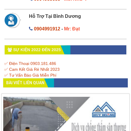
Hỗ Trợ Tại Bình Dương
0904991912
-
Mr: Đạt
SỰ KIỆN 2022 ĐẾN 2025
✅ Điện Thoại 0903.181.486
✅ Cam Kết Giá Rẻ Nhất 2023
✅ Tư Vấn Báo Giá Miễn Phí
BÀI VIẾT LIÊN QUAN