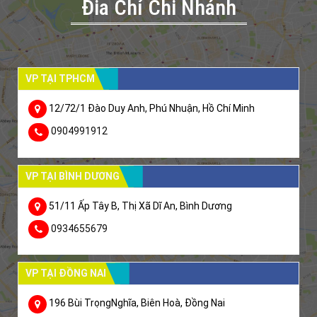
Đia Chỉ Chi Nhánh
VP TẠI TPHCM
12/72/1 Đào Duy Anh, Phú Nhuận, Hồ Chí Minh
0904991912
VP TẠI BÌNH DƯƠNG
51/11 Ấp Tây B, Thị Xã Dĩ An, Bình Dương
0934655679
VP TẠI ĐỒNG NAI
196 Bùi TrọngNghĩa, Biên Hoà, Đồng Nai