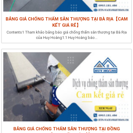
BẢNG GIÁ CHỐNG THẤM SÂN THƯỢNG TẠI BÀ RỊA【CAM
KẾT GIÁ RẺ】
Contents1 Tham khảo bảng báo giá chống thấm sân thượng tại Bà Rịa
của Huy Hoàng1.1 Huy Hoàng báo...
BẢNG GIÁ CHỐNG THẤM SÂN THƯỢNG TẠI ĐỒNG