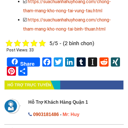
☑️
https://suachuanhahuyhoang.com/chong-
tham-mang-kho-nong-tai-vung-tau.html
☑️
https://suachuanhahuyhoang.com/chong-
tham-mang-kho-nong-tai-binh-thuan.html
5/5 - (2 bình chọn)
Post Views:
33
Facebook
Twitter
LinkedIn
Tumblr
Instapa
Redd
X
Share
Pinterest
Share
HỔ TRỢ TRỰC TUYẾN
Hỗ Trợ Khách Hàng Quận 1
0903181486
-
Mr: Huy